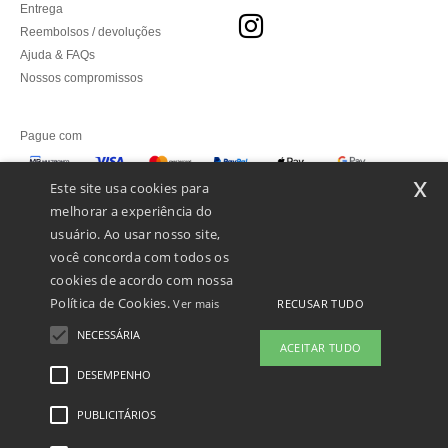
Entrega
Reembolsos / devoluções
Ajuda & FAQs
Nossos compromissos
Pague com
x
Este site usa cookies para
melhorar a experiência do
Enviamos com
usuário. Ao usar nosso site,
você concorda com todos os
cookies de acordo com nossa
Política de Cookies.
RECUSAR TUDO
Ver mais
NECESSÁRIA
ACEITAR TUDO
DESEMPENHO
👋
Olá
Se tiver alguma dúvida ou questão,
PUBLICITÁRIOS
Menções Legais
-
Política de Privacidade
-
Condições Gerais De Acesso E Uso
-
pode contactar-nos a qualquer
Condições Gerais De Contratação
-
Política de cookies
-
Mapa do Site
Copyright
momento. O nosso chatbot está aqui
2026 ntextil.pt - Todos os direitos reservados