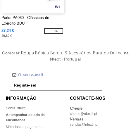
W1
Parks PA060 - Clássicos do
Exército BDU
27,24 €
-33%
40,60 €
Comprar
Roupa Básica Barata & Acessórios Baratos Online
na
Ntextil Portugal
Registe-se!
INFORMAÇÃO
CONTACTE-NOS
Sobre Ntextil
Cliente
cliente@ntextil.pt
Acompanhar estado da
Vendas
encomenda
vendas@ntextil.pt
Métodos de pagamento