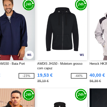
W1
W1
AM150 - Bata Port
AWDIS JH150 - Moletom grosso
Herock HK35
com capuz
€
19,53 €
40,00 €
-23%
-44%
35,10 €
56,30 €