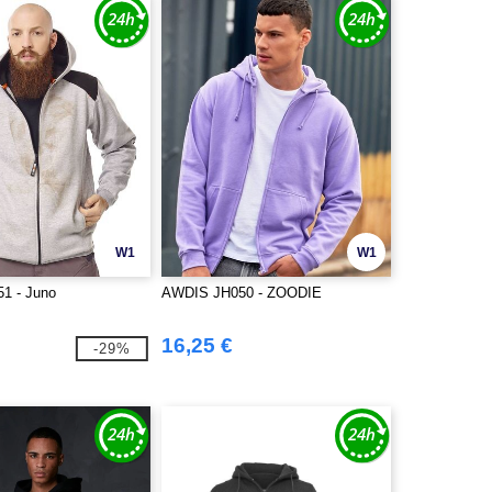
W1
W1
1 - Juno
AWDIS JH050 - ZOODIE
16,25 €
-29%