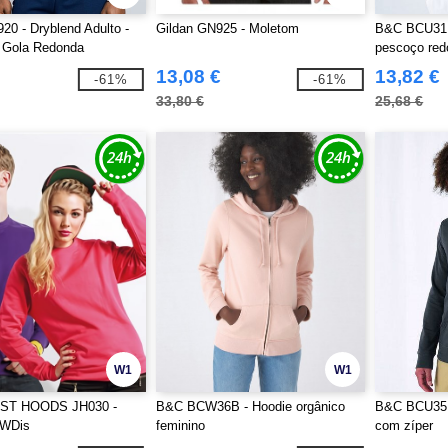
20 - Dryblend Adulto -
Gildan GN925 - Moletom
B&C BCU31B
t Gola Redonda
pescoço red
13,08 €
13,82 €
-61%
-61%
33,80 €
25,68 €
W1
W1
ST HOODS JH030 -
B&C BCW36B - Hoodie orgânico
B&C BCU35B
AWDis
feminino
com zíper