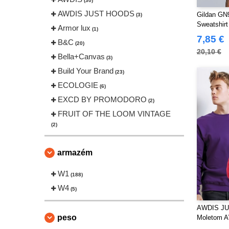
(30)
AWDIS JUST HOODS
Gildan GN9
(3)
Sweatshir
Armor lux
(1)
7,85 €
B&C
(20)
20,10 €
Bella+Canvas
(3)
Build Your Brand
(23)
ECOLOGIE
(6)
EXCD BY PROMODORO
(2)
FRUIT OF THE LOOM VINTAGE
(2)
Finden & Hales
(1)
Fruit of the Loom
armazém
(4)
Gildan
(7)
W1
(188)
Henbury
(1)
W4
(5)
Herock
(4)
AWDIS JU
JHK
(10)
peso
Moletom 
Jack&Jones
(3)