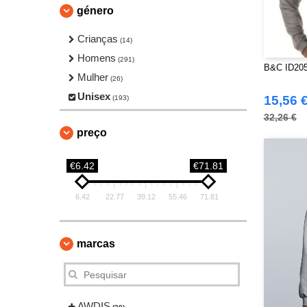
género
Crianças
(14)
Homens
(291)
B&C ID205
Mulher
(26)
Unisex
15,56 
(193)
32,26 €
preço
€6.42
€71.81
6.42
22.77
39.12
55.46
71.81
marcas
AWDIS