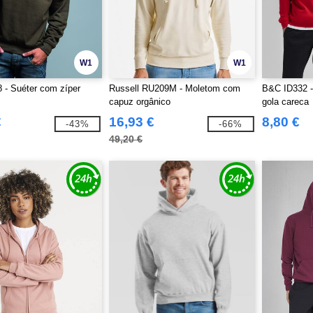
W1
W1
 - Suéter com zíper
Russell RU209M - Moletom com
B&C ID332 -
capuz orgânico
gola careca
€
16,93 €
8,80 €
-43%
-66%
49,20 €