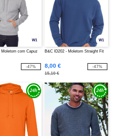
W1
W1
- Moletom com Capuz
B&C ID202 - Moletom Straight Fit
8,00 €
-47%
-47%
15,10 €