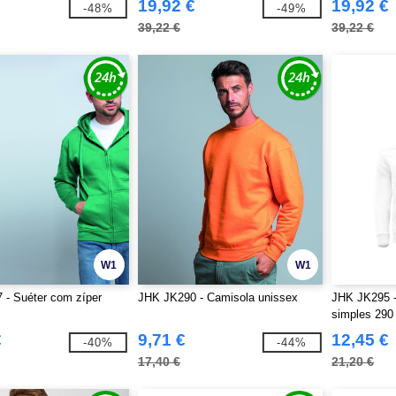
19,92 €
19,92 €
-48%
-49%
39,22 €
39,22 €
W1
W1
 - Suéter com zíper
JHK JK290 - Camisola unissex
JHK JK295 
simples 290
€
9,71 €
12,45 €
-40%
-44%
17,40 €
21,20 €