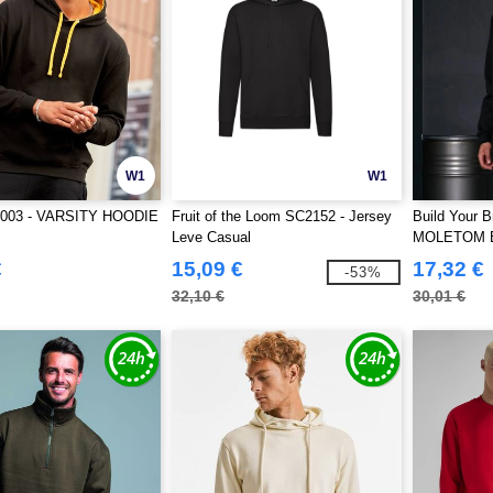
W1
W1
003 - VARSITY HOODIE
Fruit of the Loom SC2152 - Jersey
Build Your 
Leve Casual
MOLETOM 
€
15,09 €
17,32 €
-53%
32,10 €
30,01 €