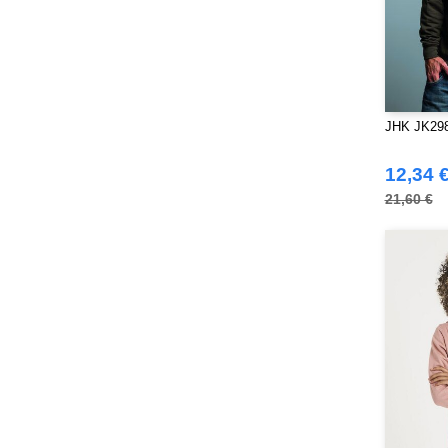
JHK JK298
12,34 
21,60 €