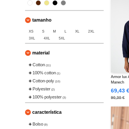
VELILLA
(1)
VESTI
(10)
tamanho
XS
S
M
L
XL
2XL
3XL
4XL
5XL
material
Cotton
(11)
100% cotton
(1)
Armor lux 
Cotton-poly
(10)
Manech
Polyester
69,43 
(2)
100% polyester
90,30 €
(3)
característica
Bolso
(9)