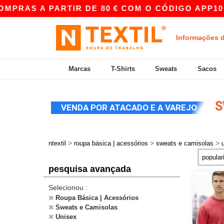
PARTIR DE 80 € COM O CÓDIGO APP10 – PREÇOS
Informações 
Marcas
T-Shirts
Sweats
Sacos
S
VENDA POR ATACADO E A VAREJO
>
>
>
ntextil
roupa básica | acessórios
sweats e camisolas
pesquisa avançada
Selecionou :
Roupa Básica | Acessórios
Sweats e Camisolas
Unisex