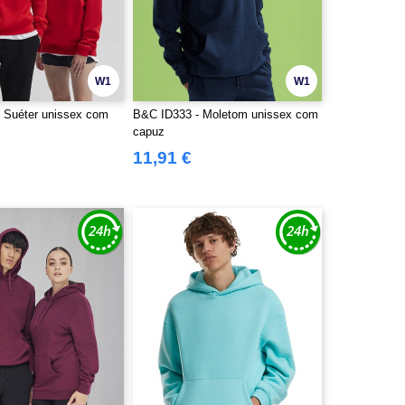
W1
W1
 Suéter unissex com
B&C ID333 - Moletom unissex com
capuz
11,91 €