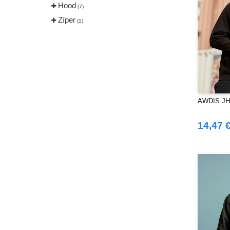
Hood
(7)
Zíper
(1)
AWDIS JH
14,47 