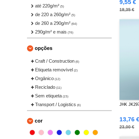
9,55 €
Just Cool
até 220g/m²
(3)
(5)
18,35 €
Larkwood
de 220 a 260g/m²
(1)
(5)
NEW MORNING STUDIOS
de 260 a 290g/m²
(8)
(64)
Neutral
290g/m² e mais
(1)
(76)
Produkt JACK & JONES
(5)
opções
Promodoro
(1)
Regatta
(9)
Craft / Construction
(6)
Result
(2)
Etiqueta removível
(2)
Roly Workwear
(5)
Orgânico
(12)
Russell
(3)
Reciclado
(11)
Skinnifit
(1)
Sem etiqueta
(15)
Starworld
(3)
Transport / Logistics
JHK JK297
(6)
Stedman
(2)
TIGER
13,76 
(2)
cor
Tee Jays
23,00 €
(15)
Tombo
(1)