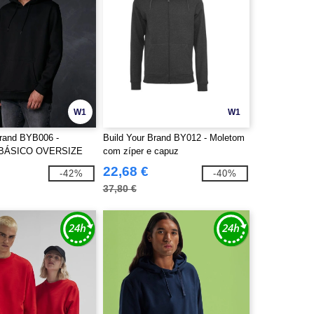
W1
W1
Brand BYB006 -
Build Your Brand BY012 - Moletom
BÁSICO OVERSIZE
com zíper e capuz
22,68 €
-42%
-40%
37,80 €