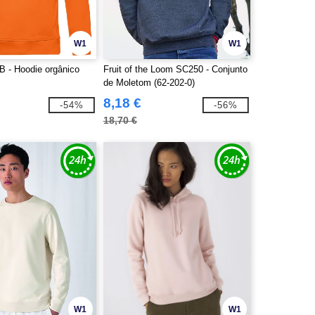
W1
W1
 - Hoodie orgânico
Fruit of the Loom SC250 - Conjunto
de Moletom (62-202-0)
8,18 €
-54%
-56%
18,70 €
W1
W1