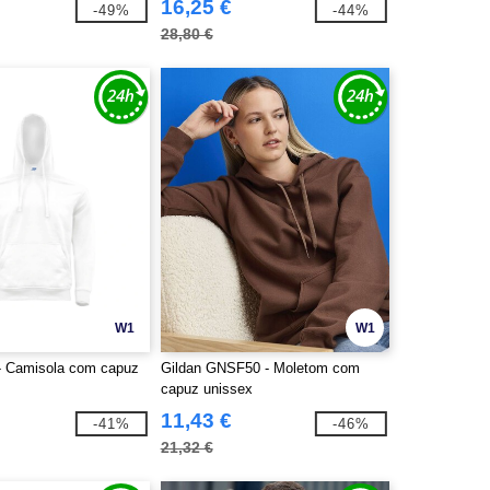
16,25 €
-49%
-44%
28,80 €
W1
W1
- Camisola com capuz
Gildan GNSF50 - Moletom com
capuz unissex
11,43 €
-41%
-46%
21,32 €