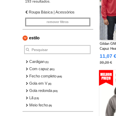
193 resultados.
Roupa Básica | Acessórios
remover filtros
estilo
Gildan GN
Capuz Hea
11,07 
Cardigan
30,20 €
(1)
Com capuz
(81)
Fecho completo
(44)
Gola em V
(4)
Gola redonda
(33)
Lã
(13)
Meio fecho
(9)