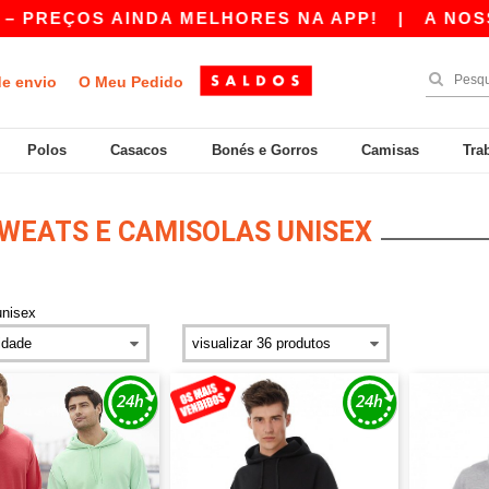
 AINDA MELHORES NA APP!
|
A NOSSA APP JÁ 
de envio
O Meu Pedido
Polos
Casacos
Bonés e Gorros
Camisas
Tra
WEATS E CAMISOLAS UNISEX
unisex