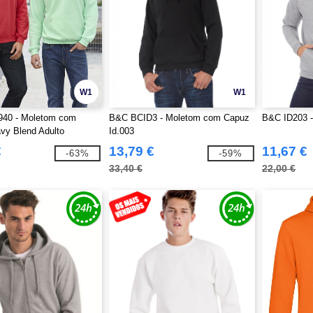
W1
W1
940 - Moletom com
B&C BCID3 - Moletom com Capuz
B&C ID203 
vy Blend Adulto
Id.003
€
13,79 €
11,67 €
-63%
-59%
33,40 €
22,00 €