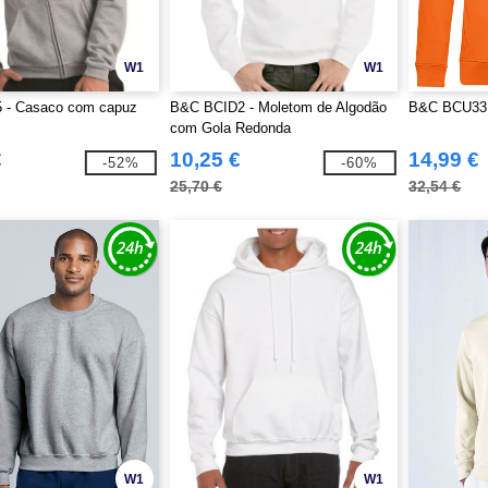
W1
W1
 - Casaco com capuz
B&C BCID2 - Moletom de Algodão
B&C BCU33B
com Gola Redonda
€
10,25 €
14,99 €
-52%
-60%
25,70 €
32,54 €
W1
W1