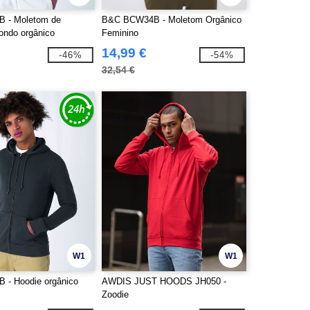
 - Moletom de
B&C BCW34B - Moletom Orgânico
ondo orgânico
Feminino
14,99 €
-46%
-54%
32,54 €
W1
W1
 - Hoodie orgânico
AWDIS JUST HOODS JH050 -
Zoodie