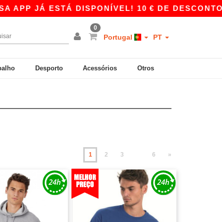
ESTÁ DISPONÍVEL! 10 € DE DESCONTO EM COMP
0
Portugal
PT
balho
Desporto
Acessórios
Otros
1
2
3
6
»