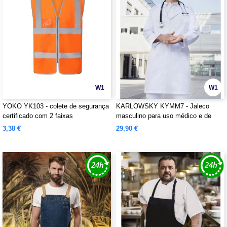
W1
W1
YOKO YK103 - colete de segurança
KARLOWSKY KYMM7 - Jaleco
certificado com 2 faixas
masculino para uso médico e de
laboratório
3,38 €
29,90 €