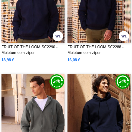
W1
W1
FRUIT OF THE LOOM SC2290 -
FRUIT OF THE LOOM SC2288 -
Moletom com zíper
Moletom com zíper
18,98 €
16,08 €