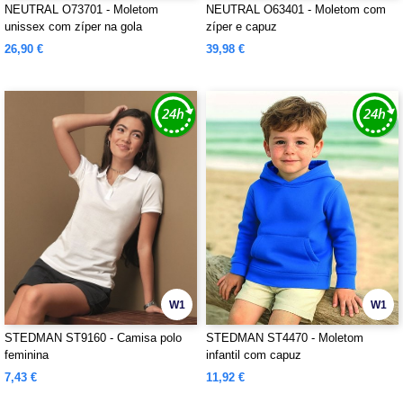
NEUTRAL O73701 - Moletom
NEUTRAL O63401 - Moletom com
unissex com zíper na gola
zíper e capuz
26,90 €
39,98 €
W1
W1
STEDMAN ST9160 - Camisa polo
STEDMAN ST4470 - Moletom
feminina
infantil com capuz
7,43 €
11,92 €