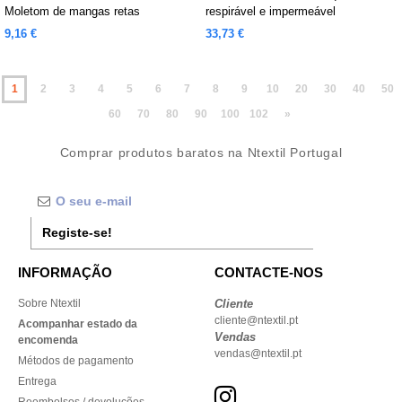
Moletom de mangas retas
respirável e impermeável
9,16 €
33,73 €
1
2
3
4
5
6
7
8
9
10
20
30
40
50
60
70
80
90
100
102
»
Comprar produtos baratos na Ntextil Portugal
Registe-se!
INFORMAÇÃO
CONTACTE-NOS
Sobre Ntextil
Cliente
cliente@ntextil.pt
Acompanhar estado da
Vendas
encomenda
vendas@ntextil.pt
Métodos de pagamento
Entrega