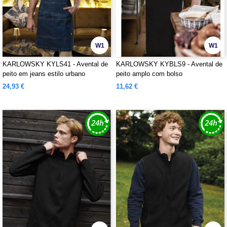
W1
W1
KARLOWSKY KYLS41 - Avental de
KARLOWSKY KYBLS9 - Avental de
peito em jeans estilo urbano
peito amplo com bolso
24,93 €
11,62 €