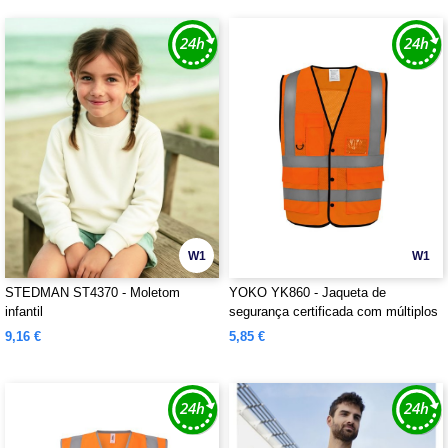
W1
W1
STEDMAN ST4370 - Moletom
YOKO YK860 - Jaqueta de
infantil
segurança certificada com múltiplos
bolsos
9,16 €
5,85 €