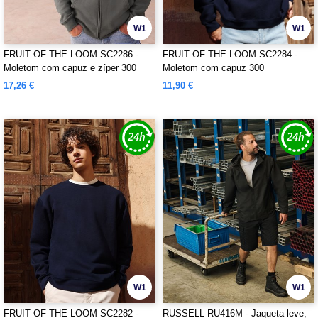
W1
W1
FRUIT OF THE LOOM SC2286 -
FRUIT OF THE LOOM SC2284 -
Moletom com capuz e zíper 300
Moletom com capuz 300
17,26 €
11,90 €
W1
W1
FRUIT OF THE LOOM SC2282 -
RUSSELL RU416M - Jaqueta leve,