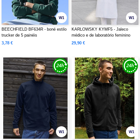
W1
W1
BEECHFIELD BF634R - boné estilo
KARLOWSKY KYMF5 - Jaleco
trucker de 5 painéis
médico e de laboratório feminino
3,78 €
29,90 €
W1
W1