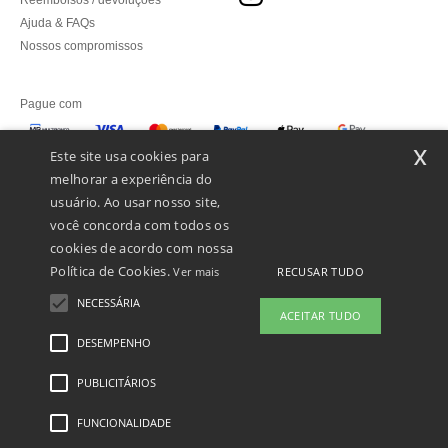
Reembolsos / devoluções
Ajuda & FAQs
Nossos compromissos
Pague com
x
Este site usa cookies para
melhorar a experiência do
Enviamos com
usuário. Ao usar nosso site,
você concorda com todos os
cookies de acordo com nossa
Política de Cookies.
RECUSAR TUDO
Ver mais
NECESSÁRIA
ACEITAR TUDO
DESEMPENHO
👋
Olá
Se tiver alguma dúvida ou questão,
PUBLICITÁRIOS
Menções Legais
-
Política de Privacidade
-
Condições Gerais De Acesso E Uso
-
pode contactar-nos a qualquer
Condições Gerais De Contratação
-
Política de cookies
-
Mapa do Site
Copyright
momento. O nosso chatbot está aqui
2026 ntextil.pt - Todos os direitos reservados
FUNCIONALIDADE
para ajudar.