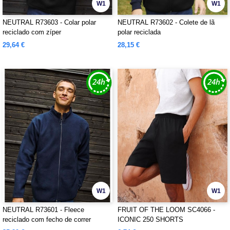
W1
W1
NEUTRAL R73603 - Colar polar
NEUTRAL R73602 - Colete de lã
reciclado com zíper
polar reciclada
29,64 €
28,15 €
W1
W1
NEUTRAL R73601 - Fleece
FRUIT OF THE LOOM SC4066 -
reciclado com fecho de correr
ICONIC 250 SHORTS