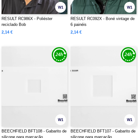
W1
W1
RESULT RC986X - Poliéster
RESULT RC092X - Boné vintage de
reciclado Bob
6 painéis
2,14 €
2,14 €
W1
W1
BEECHFIELD BFT108 - Gabarito de
BEECHFIELD BFT107 - Gabarito de
silicone para marcação
silicone para marcação