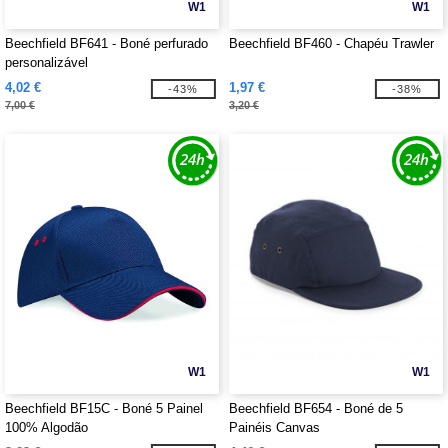
W1
W1
Beechfield BF641 - Boné perfurado
Beechfield BF460 - Chapéu Trawler
personalizável
4,02 €
1,97 €
-43%
-38%
7,00 €
3,20 €
W1
W1
Beechfield BF15C - Boné 5 Painel
Beechfield BF654 - Boné de 5
100% Algodão
Painéis Canvas