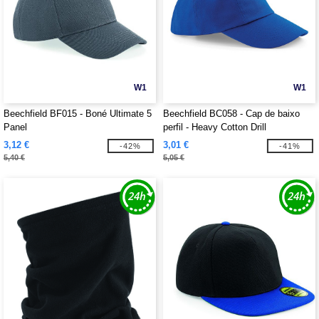
W1
W1
Beechfield BF015 - Boné Ultimate 5
Beechfield BC058 - Cap de baixo
Panel
perfil - Heavy Cotton Drill
3,12 €
3,01 €
-42%
-41%
5,40 €
5,05 €