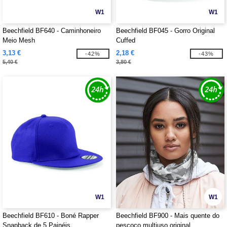
W1
W1
Beechfield BF640 - Caminhoneiro
Beechfield BF045 - Gorro Original
Meio Mesh
Cuffed
3,13 €
2,18 €
-42%
-43%
5,40 €
3,80 €
W1
W1
Beechfield BF610 - Boné Rapper
Beechfield BF900 - Mais quente do
Snapback de 5 Painéis
pescoço multiuso original