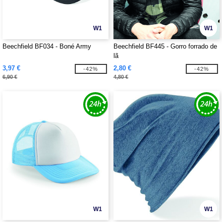
W1
W1
Beechfield BF034 - Boné Army
Beechfield BF445 - Gorro forrado de
lã
3,97 €
2,80 €
-42%
-42%
6,90 €
4,80 €
W1
W1