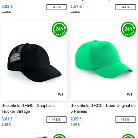
3,03 €
1,57 €
-42%
-44%
5,20 €
2,80 €
W1
W1
Beechfield BF645 - Snapback
Beechfield BF010 - Boné Original de
Trucker Vintage
5 Painéis
3,01 €
2,69 €
-41%
-42%
5,10 €
4,60 €