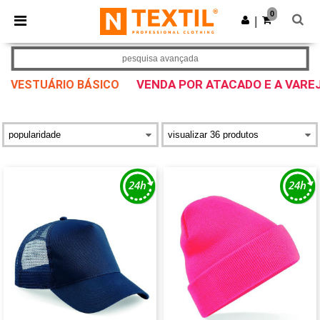
×
App Ntextil
0
Obter app
|
Melhores preços na app!
pesquisa avançada
VENDA POR ATACADO E A VARE
VESTUÁRIO BÁSICO