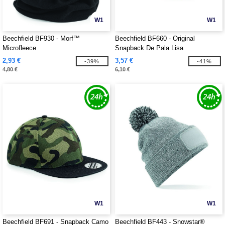
W1
W1
Beechfield BF930 - Morf™
Beechfield BF660 - Original
Microfleece
Snapback De Pala Lisa
2,93 €
3,57 €
-39%
-41%
4,80 €
6,10 €
W1
W1
Beechfield BF691 - Snapback Camo
Beechfield BF443 - Snowstar®