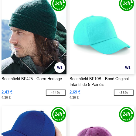
W1
W1
Beechfield BF425 - Gorro Heritage
Beechfield BF10B - Boné Original
Infantil de 5 Painéis
2,43 €
2,69 €
-44%
-38%
4,30 €
4,30 €