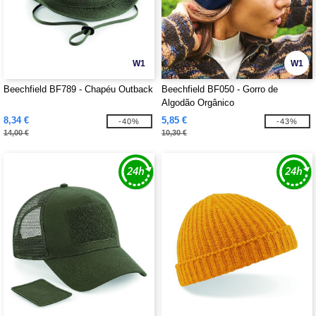
W1
W1
Beechfield BF789 - Chapéu Outback
Beechfield BF050 - Gorro de
Algodão Orgânico
8,34 €
5,85 €
-40%
-43%
14,00 €
10,30 €