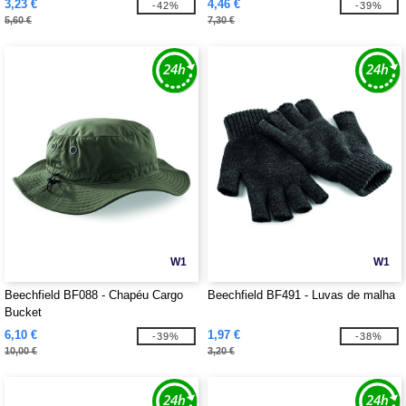
3,23 €
4,46 €
-42%
-39%
5,60 €
7,30 €
W1
W1
Beechfield BF088 - Chapéu Cargo
Beechfield BF491 - Luvas de malha
Bucket
6,10 €
1,97 €
-39%
-38%
10,00 €
3,20 €