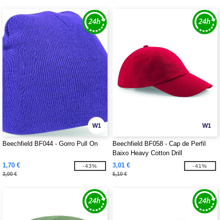
W1
W1
Beechfield BF044 - Gorro Pull On
Beechfield BF058 - Cap de Perfil
Baixo Heavy Cotton Drill
1,70 €
3,01 €
-43%
-41%
3,00 €
5,10 €