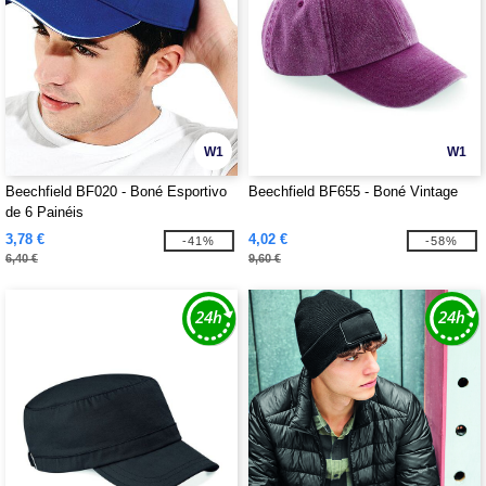
W1
W1
Beechfield BF020 - Boné Esportivo
Beechfield BF655 - Boné Vintage
de 6 Painéis
3,78 €
4,02 €
-41%
-58%
6,40 €
9,60 €