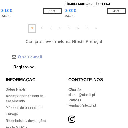
Beanie com área de marca
3,13 €
3,36 €
-59%
-42%
7,60 €
5,80 €
1
2
3
4
5
6
7
»
Comprar
Beechfield
na Ntextil Portugal
Registe-se!
INFORMAÇÃO
CONTACTE-NOS
Sobre Ntextil
Cliente
cliente@ntextil.pt
Acompanhar estado da
Vendas
encomenda
vendas@ntextil.pt
Métodos de pagamento
Entrega
Reembolsos / devoluções
Ajuda & FAQs