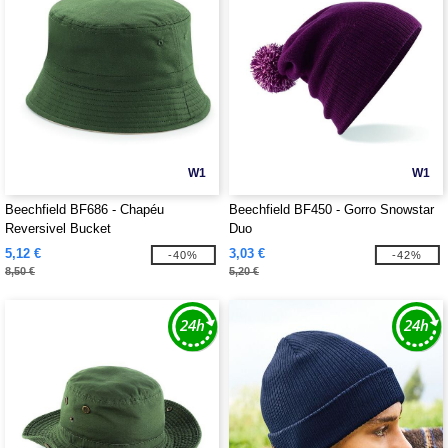
W1
W1
Beechfield BF686 - Chapéu
Beechfield BF450 - Gorro Snowstar
Reversivel Bucket
Duo
5,12 €
3,03 €
-40%
-42%
8,50 €
5,20 €