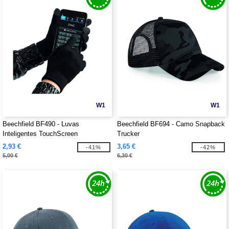
W1
W1
Beechfield BF490 - Luvas
Beechfield BF694 - Camo Snapback
Inteligentes TouchScreen
Trucker
2,93 €
3,65 €
-41%
-42%
5,00 €
6,30 €