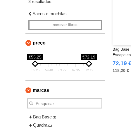
3 resultados.
Sacos e mochilas
remover filtros
preço
Bag Base 
Escape c
€55.25
€72.19
72,19 
118,20 €
55.25
59.48
63.72
67.95
72.19
marcas
Bag Base
(2)
Quadra
(1)