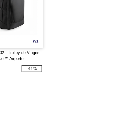
W1
2 - Trolley de Viagem
el™ Airporter
-41%