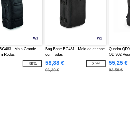
W1
W1
BG483 - Mala Grande
Bag Base BG481 - Mala de escape
Quadra QD90
om Rodas
com rodas
QD 902 Vess
€
58,88 €
55,25 €
-39%
-39%
96,30 €
93,50 €