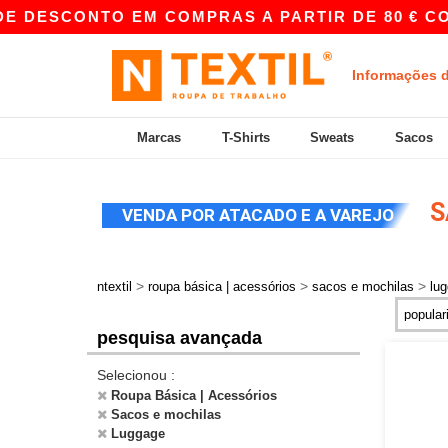
E DESCONTO EM COMPRAS A PARTIR DE 80 € CO
Informações 
Marcas
T-Shirts
Sweats
Sacos
S
VENDA POR ATACADO E A VAREJO
>
>
>
ntextil
roupa básica | acessórios
sacos e mochilas
lu
pesquisa avançada
Selecionou :
Roupa Básica | Acessórios
Sacos e mochilas
Luggage