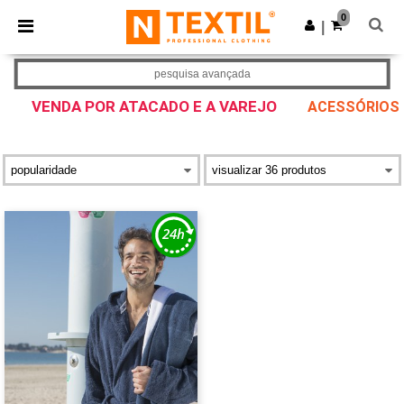
×
App Ntextil
0
Obter app
|
Melhores preços na app!
pesquisa avançada
VENDA POR ATACADO E A VAREJO
ACESSÓRIOS