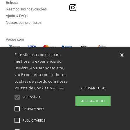
Entrega
Reembolsos / devoluções
Ajuda & FAQs
Nossos compromissos
Pague com
x
Este site usa cookies para
melhorar a experiência do
Enviamos com
usuário. Ao usar nosso site,
você concorda com todos os
cookies de acordo com nossa
Política de Cookies.
RECUSAR TUDO
Ver mais
NECESSÁRIA
ACEITAR TUDO
DESEMPENHO
PUBLICITÁRIOS
Menções Legais
-
Política de Privacidade
-
Condições Gerais De Acesso E Uso
-
Condições Gerais De Contratação
-
Política de cookies
-
Mapa do Site
Copyright
2026 ntextil.pt - Todos os direitos reservados