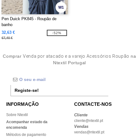
W1
Pen Duick PK845 - Roupão de
banho
32,63 €
-52%
67,40 €
Comprar
Venda por atacado e a varejo Acessórios Roupão
na
Ntextil Portugal
Registe-se!
INFORMAÇÃO
CONTACTE-NOS
Sobre Ntextil
Cliente
cliente@ntextil.pt
Acompanhar estado da
Vendas
encomenda
vendas@ntextil.pt
Métodos de pagamento