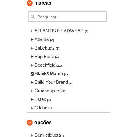
marcas
ATLANTIS HEADWEAR
(1)
Atlantis
(2)
Babybugz
(1)
Bag Base
(4)
Beechfield
(21)
Black&Match
(2)
Build Your Brand
(2)
Craghoppers
(1)
Estex
(7)
Gildan
(1)
Herock
(9)
opções
Karlowsky
(11)
Korntex
Sem etiqueta
(3)
(1)