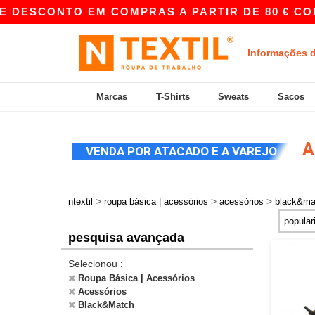
 DESCONTO EM COMPRAS A PARTIR DE 80 € COM 
Informações 
Marcas
T-Shirts
Sweats
Sacos
A
VENDA POR ATACADO E A VAREJO
>
>
>
ntextil
roupa básica | acessórios
acessórios
black&ma
pesquisa avançada
Selecionou :
Roupa Básica | Acessórios
Acessórios
Black&Match