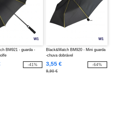
W1
W1
ch BM921 - guarda -
Black&Match BM920 - Mini guarda
olfe
-chuva dobrável
€
3,55 €
-41%
-64%
9,90 €