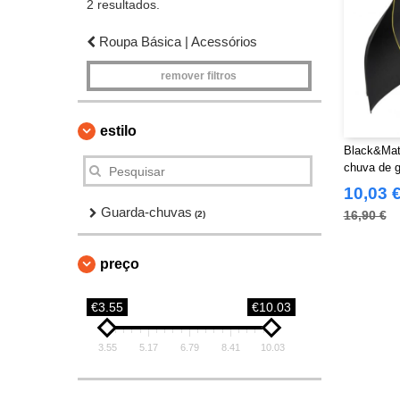
2 resultados.
Roupa Básica | Acessórios
remover filtros
estilo
Black&Mat
chuva de g
10,03 
Guarda-chuvas
16,90 €
(2)
preço
€3.55
€10.03
3.55
5.17
6.79
8.41
10.03