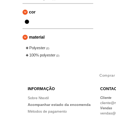
Larkwood
(3)
Mumbles
cor
(34)
Neutral
(2)
Pen Duick
(13)
Quadra
(3)
material
Result
(7)
Roly Workwear
Polyester
(2)
(1)
Splashmacs
100% polyester
(1)
(2)
THE ONE TOWELLING
(26)
Towel city
(29)
Compra
VELILLA
(7)
Westford mill
(4)
INFORMAÇÃO
CONTAC
Sobre Ntextil
Cliente
cliente@nt
Acompanhar estado da encomenda
Vendas
Métodos de pagamento
vendas@nt