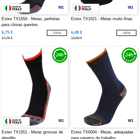
W1
W1
Estex TX1550 - Meias, perfeitas
Estex TX1021 - Meias muito finas
para climas quentes
6,75 €
6,49 €
-54%
-49%
14,76 €
12,60 €
W1
W1
Estex TX1551 - Meias grossas de
Estex TX6004 - Meias, adequadas
algodão
para sapatos de trabalho