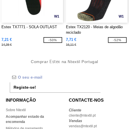
W1
W1
Estex TX7771 - SOLA OUTLAST
Estex TX2120 - Meias de algodão
reciclado
7,21 €
7,71 €
-50%
-52%
14,39 €
16,11 €
Comprar
Estex
na Ntextil Portugal
Registe-se!
INFORMAÇÃO
CONTACTE-NOS
Sobre Ntextil
Cliente
cliente@ntextil.pt
Acompanhar estado da
Vendas
encomenda
vendas@ntextil.pt
Métodos de pagamento