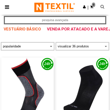
×
App Ntextil
0
Obter app
|
Melhores preços na app!
pesquisa avançada
VENDA POR ATACADO E A VARE
VESTUÁRIO BÁSICO