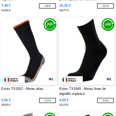
7,49 €
10,35 €
-49%
-45%
14,61 €
18,77 €
W1
W1
Estex TX1552 - Meias altas
Estex TX1849 - Meias finas de
algodão orgânico
9,66 €
4,69 €
-53%
-58%
20,54 €
11,13 €