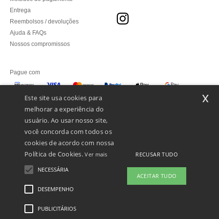
Entrega
Reembolsos / devoluções
Ajuda & FAQs
Nossos compromissos
Pague com
x
Este site usa cookies para
melhorar a experiência do
Enviamos com
usuário. Ao usar nosso site,
você concorda com todos os
cookies de acordo com nossa
Política de Cookies.
RECUSAR TUDO
Ver mais
NECESSÁRIA
ACEITAR TUDO
DESEMPENHO
👋
Olá
Se tiver alguma dúvida ou questão,
PUBLICITÁRIOS
Menções Legais
-
Política de Privacidade
-
Condições Gerais De Acesso E Uso
-
pode contactar-nos a qualquer
Condições Gerais De Contratação
-
Política de cookies
-
Mapa do Site
Copyright