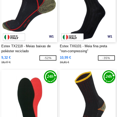
W1
W1
Estex TX2118 - Meias baixas de
Estex TX6101 - Meia fina preta
poliéster reciclado
"non-compressing"
9,32 €
10,99 €
-52%
-35%
19,47 €
16,91 €