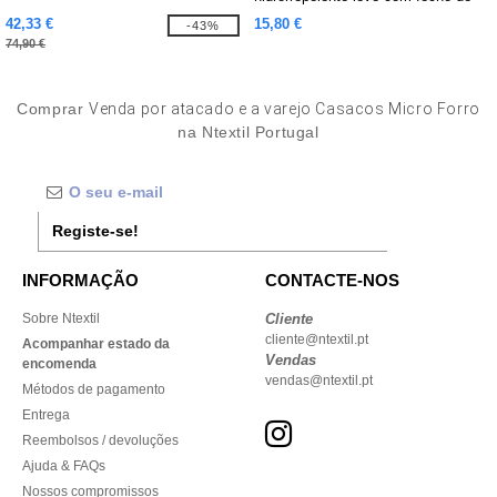
correr frontal
42,33 €
15,80 €
-43%
74,90 €
Comprar
Venda por atacado e a varejo Casacos Micro Forro
na Ntextil Portugal
Registe-se!
INFORMAÇÃO
CONTACTE-NOS
Sobre Ntextil
Cliente
cliente@ntextil.pt
Acompanhar estado da
Vendas
encomenda
vendas@ntextil.pt
Métodos de pagamento
Entrega
Reembolsos / devoluções
Ajuda & FAQs
Nossos compromissos