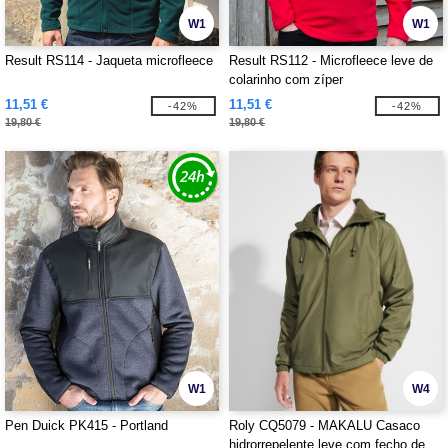
W1
W1
Result RS114 - Jaqueta microfleece
Result RS112 - Microfleece leve de
colarinho com zíper
11,51 €
11,51 €
-42%
-42%
19,80 €
19,80 €
W1
W4
Pen Duick PK415 - Portland
Roly CQ5079 - MAKALU Casaco
hidrorrepelente leve com fecho de