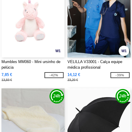
W1
W1
Mumbles MM060 - Mini ursinho de
VELILLA V33001 - Calça equipe
pelúcia
médica profissional
7,85 €
14,12 €
-42%
-39%
13,50 €
23,20 €