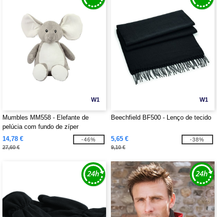
W1
W1
Mumbles MM558 - Elefante de
Beechfield BF500 - Lenço de tecido
pelúcia com fundo de zíper
14,78 €
5,65 €
-46%
-38%
27,60 €
9,10 €