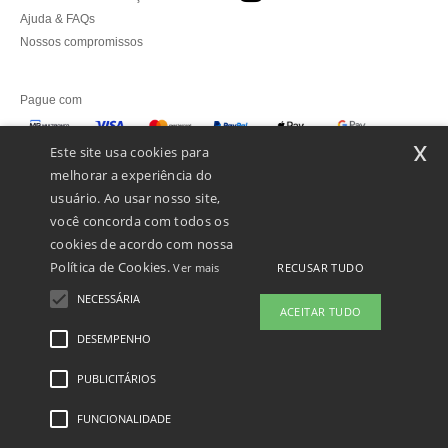
Ajuda & FAQs
Nossos compromissos
Pague com
x
Este site usa cookies para
melhorar a experiência do
Enviamos com
usuário. Ao usar nosso site,
você concorda com todos os
cookies de acordo com nossa
Política de Cookies.
RECUSAR TUDO
Ver mais
NECESSÁRIA
ACEITAR TUDO
DESEMPENHO
👋
Olá
Se tiver alguma dúvida ou questão,
PUBLICITÁRIOS
Menções Legais
-
Política de Privacidade
-
Condições Gerais De Acesso E Uso
-
pode contactar-nos a qualquer
Condições Gerais De Contratação
-
Política de cookies
-
Mapa do Site
Copyright
momento. O nosso chatbot está aqui
2026 ntextil.pt - Todos os direitos reservados
FUNCIONALIDADE
para ajudar.