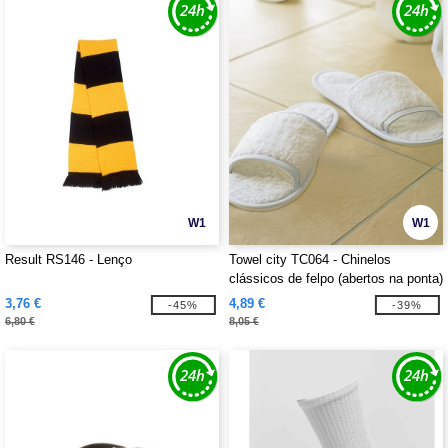
W1
W1
Result RS146 - Lenço
Towel city TC064 - Chinelos
clássicos de felpo (abertos na ponta)
3,76 €
4,89 €
-45%
-39%
6,80 €
8,05 €