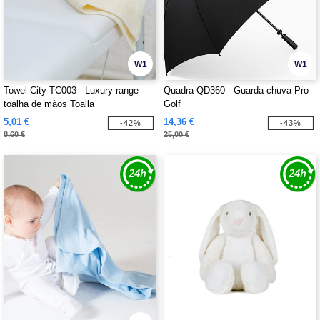
W1
W1
Towel City TC003 - Luxury range -
Quadra QD360 - Guarda-chuva Pro
toalha de mãos Toalla
Golf
5,01 €
14,36 €
-42%
-43%
8,60 €
25,00 €