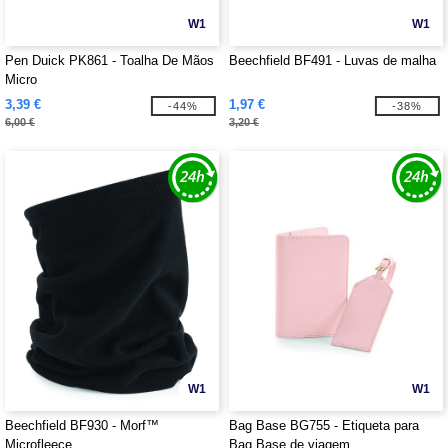
W1
W1
Pen Duick PK861 - Toalha De Mãos
Beechfield BF491 - Luvas de malha
Micro
3,39 €
1,97 €
-44%
-38%
6,00 €
3,20 €
W1
W1
Beechfield BF930 - Morf™
Bag Base BG755 - Etiqueta para
Microfleece
Bag Base de viagem