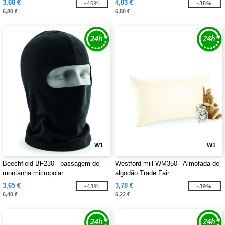
3,68 €
4,03 €
-46%
-38%
6,80 €
6,50 €
W1
W1
Beechfield BF230 - passagem de
Westford mill WM350 - Almofada de
montanha micropolar
algodão Trade Fair
3,65 €
3,78 €
-43%
-39%
6,40 €
6,22 €