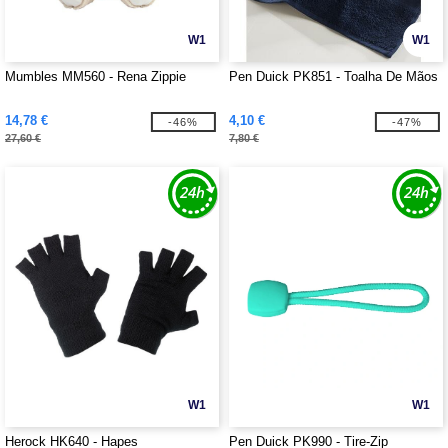
W1
W1
Mumbles MM560 - Rena Zippie
Pen Duick PK851 - Toalha De Mãos
14,78 €
4,10 €
-46%
-47%
27,60 €
7,80 €
W1
W1
Herock HK640 - Hapes
Pen Duick PK990 - Tire-Zip