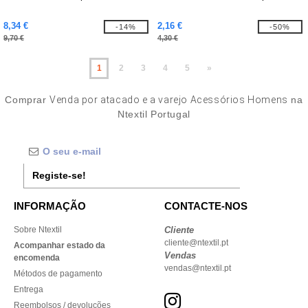
8,34 €
2,16 €
-14%
-50%
9,70 €
4,30 €
1
2
3
4
5
»
Comprar
Venda por atacado e a varejo Acessórios Homens
na
Ntextil Portugal
Registe-se!
INFORMAÇÃO
CONTACTE-NOS
Sobre Ntextil
Cliente
cliente@ntextil.pt
Acompanhar estado da
Vendas
encomenda
vendas@ntextil.pt
Métodos de pagamento
Entrega
Reembolsos / devoluções