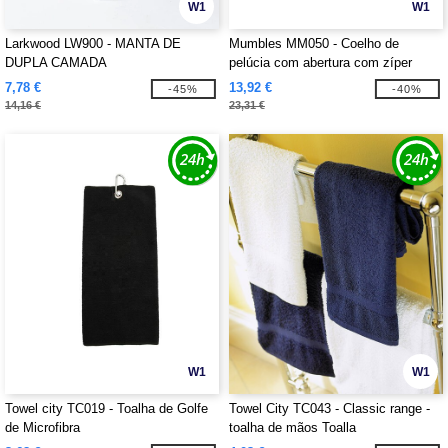
W1
W1
Larkwood LW900 - MANTA DE
Mumbles MM050 - Coelho de
DUPLA CAMADA
pelúcia com abertura com zíper
7,78 €
13,92 €
-45%
-40%
14,16 €
23,31 €
W1
W1
Towel city TC019 - Toalha de Golfe
Towel City TC043 - Classic range -
de Microfibra
toalha de mãos Toalla