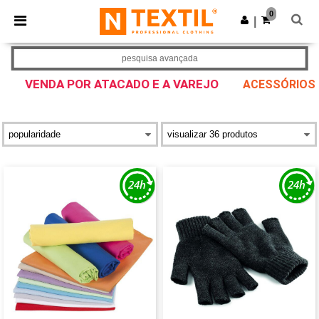
×
App Ntextil
0
Obter app
|
Melhores preços na app!
pesquisa avançada
VENDA POR ATACADO E A VAREJO
ACESSÓRIOS