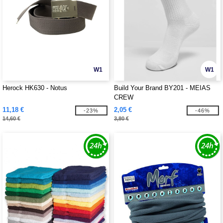
W1
W1
Herock HK630 - Notus
Build Your Brand BY201 - MEIAS
CREW
11,18 €
2,05 €
-23%
-46%
14,60 €
3,80 €