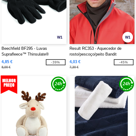
W1
W1
Beechfield BF295 - Luvas
Result RC353 - Aquecedor de
Suprafleece™ Thinsulate®
rosto/pescoço/peito Bandit
4,85 €
4,03 €
-39%
-45%
8,00 €
7,30 €