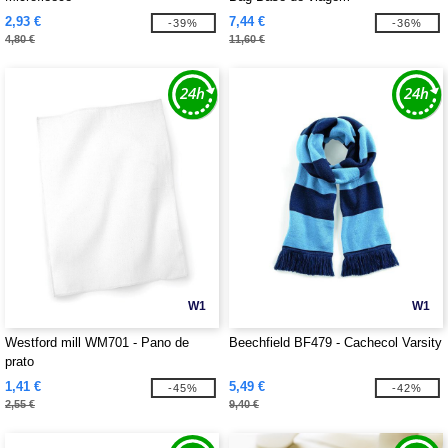
2,93 €
7,44 €
-39%
-36%
4,80 €
11,60 €
W1
W1
Westford mill WM701 - Pano de
Beechfield BF479 - Cachecol Varsity
prato
1,41 €
5,49 €
-45%
-42%
2,55 €
9,40 €