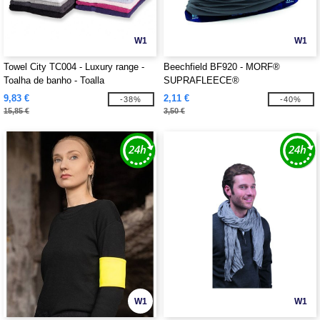
W1
W1
Towel City TC004 - Luxury range -
Beechfield BF920 - MORF®
Toalha de banho - Toalla
SUPRAFLEECE®
9,83 €
2,11 €
-38%
-40%
15,85 €
3,50 €
W1
W1