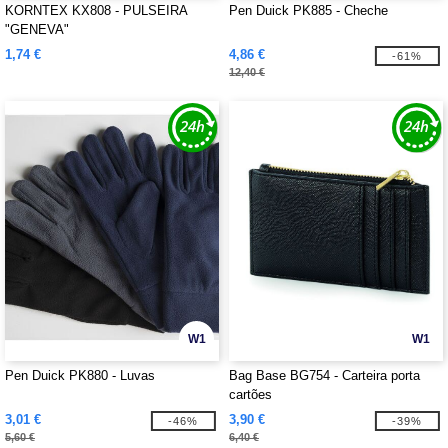
KORNTEX KX808 - PULSEIRA
Pen Duick PK885 - Cheche
"GENEVA"
1,74 €
4,86 €
-61%
12,40 €
W1
W1
Pen Duick PK880 - Luvas
Bag Base BG754 - Carteira porta
cartões
3,01 €
3,90 €
-46%
-39%
5,60 €
6,40 €