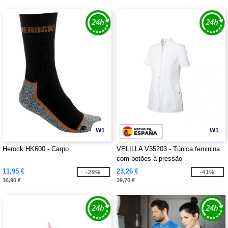
W1
W1
Herock HK600 - Carpo
VELILLA V35203 - Túnica feminina
com botões à pressão
11,95 €
23,26 €
-29%
-41%
16,90 €
39,70 €