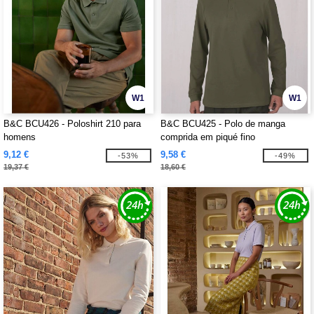
W1
W1
B&C BCU426 - Poloshirt 210 para
B&C BCU425 - Polo de manga
homens
comprida em piqué fino
9,12 €
9,58 €
-53%
-49%
19,37 €
18,60 €