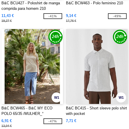
B&C BCU427 - Poloshirt de manga
B&C BCW463 - Polo feminino 210
comprida para homem 210
11,43 €
9,14 €
-41%
-49%
19,27 €
17,76 €
W1
W1
B&C BCW465 - B&C MY ECO
B&C BC415 - Short sleeve polo shirt
POLO 65/35 /MULHER_°
with pocket
6,91 €
7,71 €
-47%
13,04 €