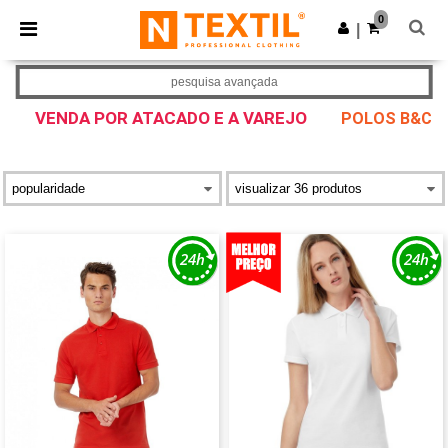
×
App Ntextil
0
Obter app
|
Melhores preços na app!
pesquisa avançada
VENDA POR ATACADO E A VAREJO
POLOS B&C