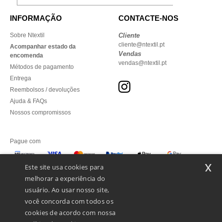
INFORMAÇÃO
CONTACTE-NOS
Sobre Ntextil
Cliente
cliente@ntextil.pt
Acompanhar estado da
Vendas
encomenda
vendas@ntextil.pt
Métodos de pagamento
Entrega
Reembolsos / devoluções
Ajuda & FAQs
Nossos compromissos
Pague com
x
Este site usa cookies para
melhorar a experiência do
Enviamos com
usuário. Ao usar nosso site,
você concorda com todos os
cookies de acordo com nossa