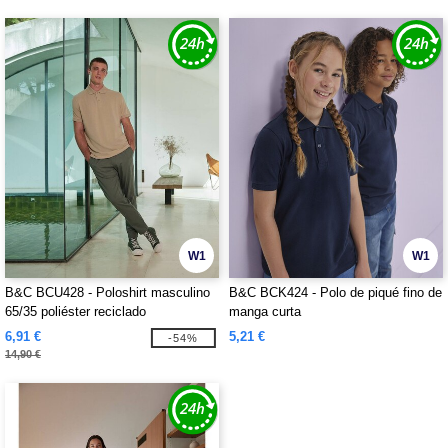
W1
W1
B&C BCU428 - Poloshirt masculino
B&C BCK424 - Polo de piqué fino de
65/35 poliéster reciclado
manga curta
6,91 €
5,21 €
-54%
14,90 €