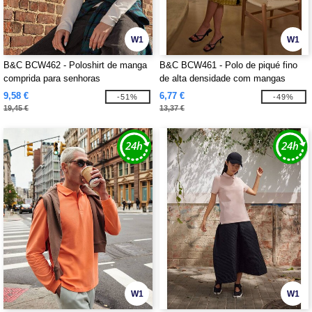
W1
W1
B&C BCW462 - Poloshirt de manga
B&C BCW461 - Polo de piqué fino
comprida para senhoras
de alta densidade com mangas
curtas
9,58 €
6,77 €
-51%
-49%
19,45 €
13,37 €
W1
W1