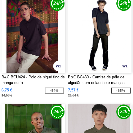
W1
W1
B&C BCU424 - Polo de piqué fino de
B&C BC430 - Camisa de pólo de
manga curta
algodão com colarinho e mangas
contrastantes
6,75 €
7,57 €
-54%
-65%
14,58 €
21,64 €