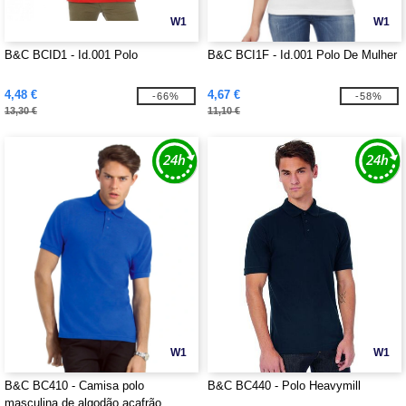
W1
W1
B&C BCID1 - Id.001 Polo
B&C BCI1F - Id.001 Polo De Mulher
4,48 €
4,67 €
-66%
-58%
13,30 €
11,10 €
W1
W1
B&C BC410 - Camisa polo
B&C BC440 - Polo Heavymill
masculina de algodão açafrão