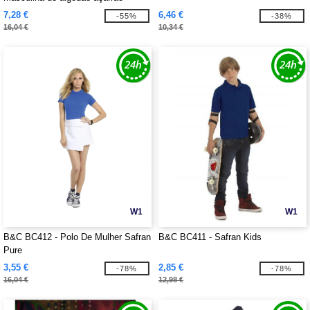
7,28 €
6,46 €
-55%
-38%
16,04 €
10,34 €
W1
W1
B&C BC412 - Polo De Mulher Safran
B&C BC411 - Safran Kids
Pure
3,55 €
2,85 €
-78%
-78%
16,04 €
12,98 €