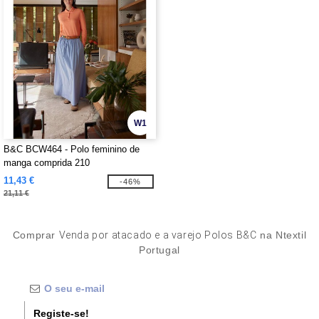
W1
B&C BCW464 - Polo feminino de
manga comprida 210
11,43 €
-46%
21,11 €
Comprar
Venda por atacado e a varejo Polos B&C
na Ntextil
Portugal
Registe-se!