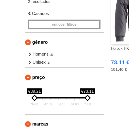
2 resultados.
Casacos
remover filtros
género
Herock HK1
Homens
(2)
73,11 
Unisex
(1)
101,40 €
preço
€39.21
€73.11
39.21
47.69
56.16
64.63
73.11
marcas