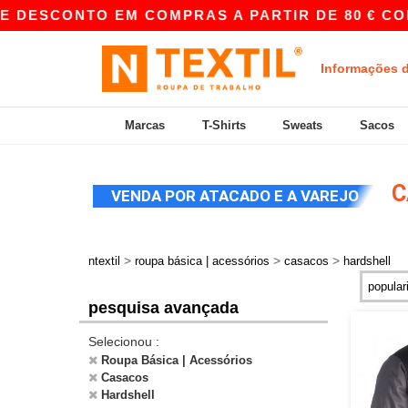
 DESCONTO EM COMPRAS A PARTIR DE 80 € COM
Informações 
Marcas
T-Shirts
Sweats
Sacos
C
VENDA POR ATACADO E A VAREJO
>
>
>
ntextil
roupa básica | acessórios
casacos
hardshell
pesquisa avançada
Selecionou :
Roupa Básica | Acessórios
Casacos
Hardshell