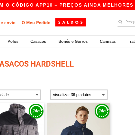
 O CÓDIGO APP10 – PREÇOS AINDA MELHORES NA
de envio
O Meu Pedido
Polos
Casacos
Bonés e Gorros
Camisas
Tra
ASACOS HARDSHELL