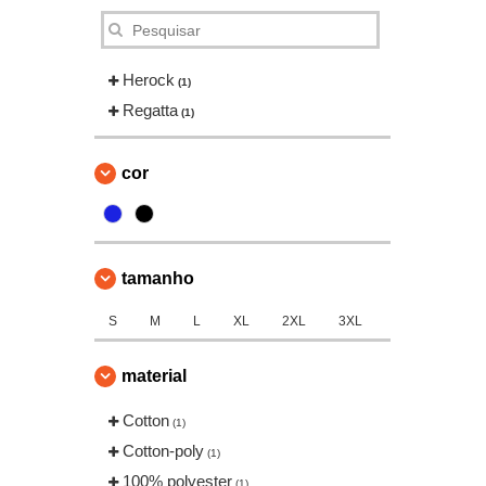
Herock
(1)
Regatta
(1)
cor
tamanho
S
M
L
XL
2XL
3XL
material
Cotton
(1)
Cotton-poly
(1)
100% polyester
(1)