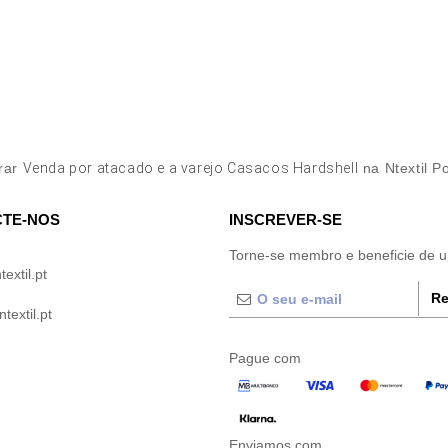
rar
Venda por atacado e a varejo Casacos Hardshell
na Ntextil P
TE-NOS
INSCREVER-SE
Torne-se membro e beneficie de 
extil.pt
Re
extil.pt
Pague com
Enviamos com