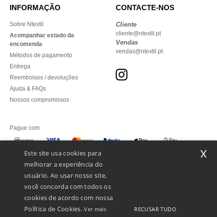
INFORMAÇÃO
CONTACTE-NOS
Sobre Ntextil
Cliente
cliente@ntextil.pt
Acompanhar estado da
Vendas
encomenda
vendas@ntextil.pt
Métodos de pagamento
Entrega
Reembolsos / devoluções
Ajuda & FAQs
Nossos compromissos
Pague com
x
Este site usa cookies para
melhorar a experiência do
Enviamos com
usuário. Ao usar nosso site,
você concorda com todos os
cookies de acordo com nossa
Política de Cookies.
RECUSAR TUDO
Ver mais