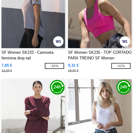
W1
W1
SF Women SK233 - Camiseta
SF Women SK235 - TOP CORTADO
feminina drop tail
PARA TREINO SF Women
7,85 €
9,31 €
-36%
-42%
12,32 €
16,01 €