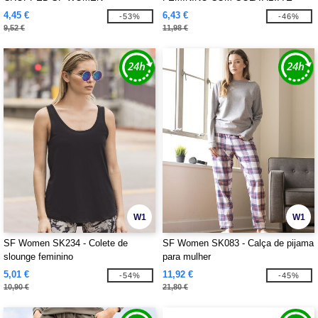
CAVA SLASH
4,45 €
6,43 €
-53%
-46%
9,52 €
11,98 €
W1
W1
SF Women SK234 - Colete de
SF Women SK083 - Calça de pijama
slounge feminino
para mulher
5,01 €
11,92 €
-54%
-45%
10,90 €
21,80 €