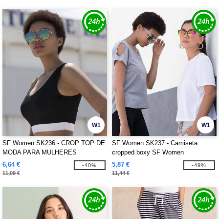
W1
W1
SF Women SK236 - CROP TOP DE
SF Women SK237 - Camiseta
MODA PARA MULHERES
cropped boxy SF Women
6,64 €
5,87 €
-40%
-49%
11,09 €
11,44 €