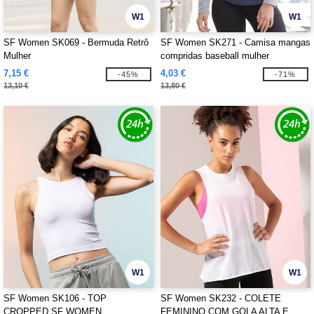
W1
W1
SF Women SK069 - Bermuda Retrô
SF Women SK271 - Camisa mangas
Mulher
compridas baseball mulher
7,15 €
4,03 €
-45%
-71%
13,10 €
13,80 €
W1
W1
SF Women SK106 - TOP
SF Women SK232 - COLETE
CROPPED SF WOMEN
FEMININO COM GOLA ALTA E