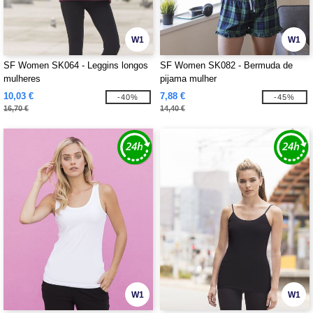
W1
W1
SF Women SK064 - Leggins longos
SF Women SK082 - Bermuda de
mulheres
pijama mulher
10,03 €
7,88 €
-40%
-45%
16,70 €
14,40 €
W1
W1