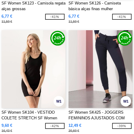
SF Women SK123 - Camisola regata
SF Women SK126 - Camiseta
alças grossas
básica alças finas mulher
6,77 €
6,77 €
-41%
-41%
11,50 €
11,50 €
W1
W1
SF Women SK104 - VESTIDO
SF Women SK425 - JOGGERS
COLETE STRETCH SF Women
FEMININOS AJUSTADOS COM
PUNHO
9,60 €
12,49 €
-42%
-39%
16,43 €
20,60 €