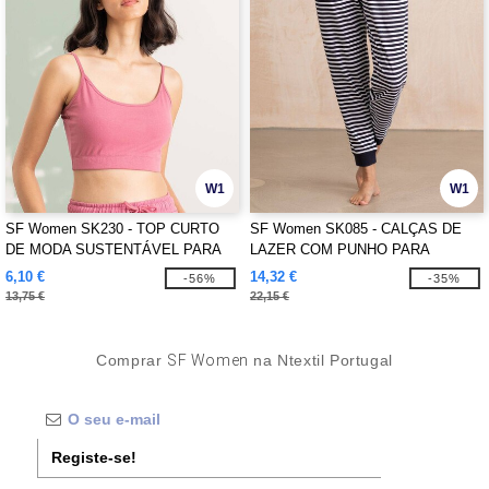
W1
W1
SF Women SK230 - TOP CURTO
SF Women SK085 - CALÇAS DE
DE MODA SUSTENTÁVEL PARA
LAZER COM PUNHO PARA
MULHERES
MULHERES
6,10 €
14,32 €
-56%
-35%
13,75 €
22,15 €
Comprar
SF Women
na Ntextil Portugal
Registe-se!