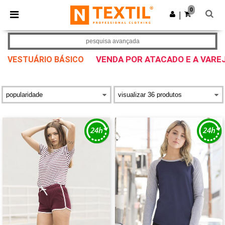
×
App Ntextil
0
Obter app
|
Melhores preços na app!
pesquisa avançada
VENDA POR ATACADO E A VARE
VESTUÁRIO BÁSICO