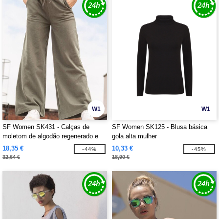
W1
W1
SF Women SK431 - Calças de
SF Women SK125 - Blusa básica
moletom de algodão regenerado e
gola alta mulher
poliéster reciclado
18,35 €
10,33 €
-44%
-45%
32,64 €
18,90 €