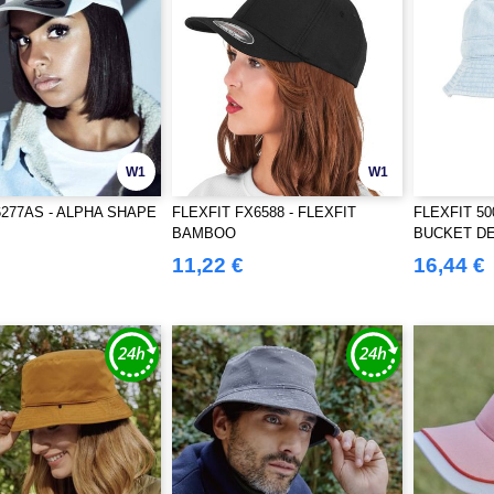
W1
W1
6277AS - ALPHA SHAPE
FLEXFIT FX6588 - FLEXFIT
FLEXFIT 5
BAMBOO
BUCKET DE
11,22 €
16,44 €