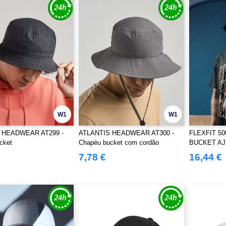
W1
W1
 HEADWEAR AT299 -
ATLANTIS HEADWEAR AT300 -
FLEXFIT 5
cket
Chapéu bucket com cordão
BUCKET A
ajustável
7,78 €
16,44 €