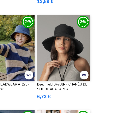
13,89 €
W1
W1
HEADWEAR AT273 -
Beechfield BF788R - CHAPÉU DE
ket
SOL DE ABA LARGA
6,73 €