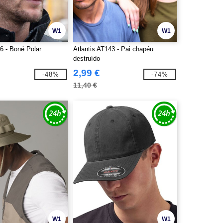
W1
W1
6 - Boné Polar
Atlantis AT143 - Pai chapéu
destruído
2,99 €
-48%
-74%
11,40 €
W1
W1