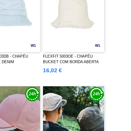
W1
W1
003DB - CHAPÉU
FLEXFIT 5003OE - CHAPÉU
 DENIM
BUCKET COM BORDA ABERTA
16,02 €