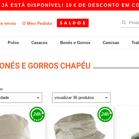
ISPONÍVEL! 10 € DE DESCONTO EM COMPRAS A P
de envio
O Meu Pedido
Polos
Casacos
Bonés e Gorros
Camisas
Tra
ONÉS E GORROS CHAPÉU
éu