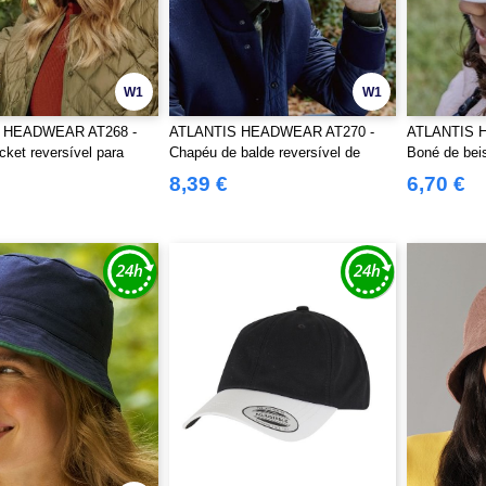
W1
W1
 HEADWEAR AT268 -
ATLANTIS HEADWEAR AT270 -
ATLANTIS 
ket reversível para
Chapéu de balde reversível de
Boné de beis
inverno
8,39 €
6,70 €