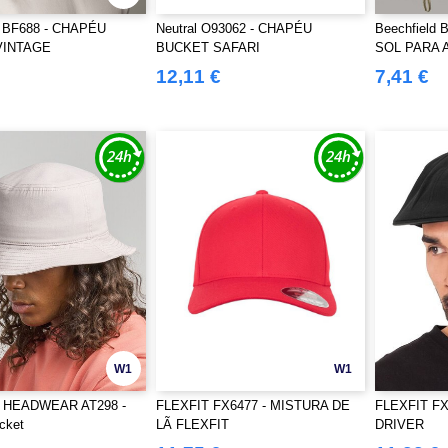
d BF688 - CHAPÉU
Neutral O93062 - CHAPÉU
Beechfield
VINTAGE
BUCKET SAFARI
SOL PARA 
LIVRE
12,11 €
7,41 €
W1
W1
 HEADWEAR AT298 -
FLEXFIT FX6477 - MISTURA DE
FLEXFIT FX
cket
LÃ FLEXFIT
DRIVER