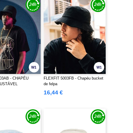
W1
W1
003AB - CHAPÉU
FLEXFIT 5003FB - Chapéu bucket
JUSTÁVEL
de felpa
16,44 €