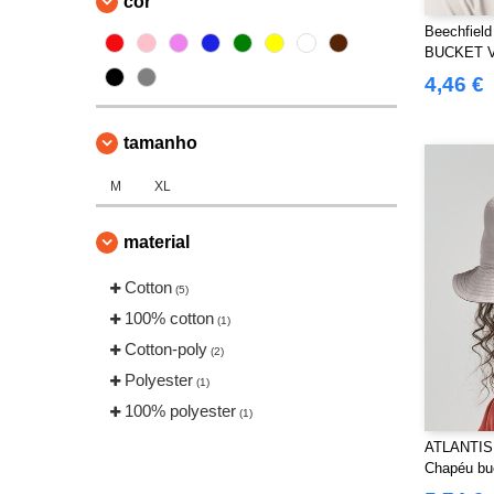
cor
Beechfiel
BUCKET 
4,46 €
tamanho
M
XL
material
Cotton
(5)
100% cotton
(1)
Cotton-poly
(2)
Polyester
(1)
100% polyester
(1)
ATLANTIS
Chapéu bu