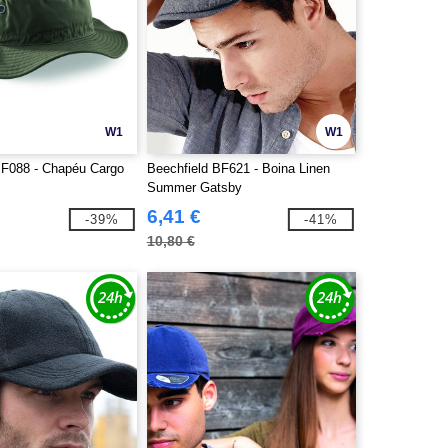
W1
W1
BF088 - Chapéu Cargo
Beechfield BF621 - Boina Linen
Summer Gatsby
6,41 €
-39%
-41%
10,80 €