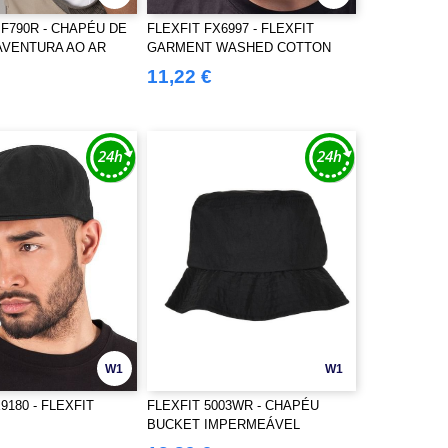
 BF790R - CHAPÉU DE
FLEXFIT FX6997 - FLEXFIT
AVENTURA AO AR
GARMENT WASHED COTTON
DAD HAT
11,22 €
W1
W1
9180 - FLEXFIT
FLEXFIT 5003WR - CHAPÉU
BUCKET IMPERMEÁVEL