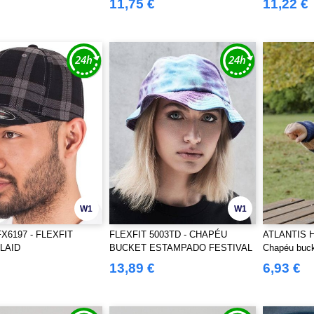
11,75 €
11,22 €
W1
W1
X6197 - FLEXFIT
FLEXFIT 5003TD - CHAPÉU
ATLANTIS 
LAID
BUCKET ESTAMPADO FESTIVAL
Chapéu buc
13,89 €
6,93 €