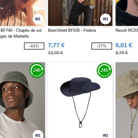
W1
W1
 BF740 - Chapéu de sol
Beechfield BF630 - Fedora
Result RC03
rgas de Marbella
7,77 €
5,01 €
-44%
-37%
12,40 €
9,70 €
W1
W1