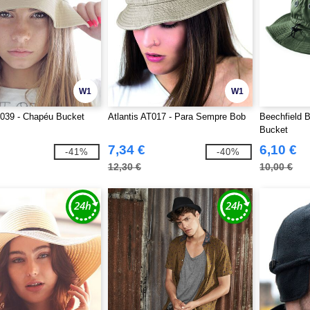
W1
W1
T039 - Chapéu Bucket
Atlantis AT017 - Para Sempre Bob
Beechfield 
Bucket
7,34 €
6,10 €
-41%
-40%
12,30 €
10,00 €