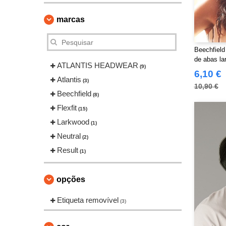
marcas
Beechfield
de abas la
ATLANTIS HEADWEAR
(9)
6,10 €
Atlantis
(3)
10,90 €
Beechfield
(8)
Flexfit
(15)
Larkwood
(1)
Neutral
(2)
Result
(1)
opções
Etiqueta removível
(3)