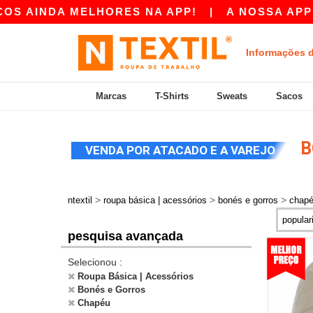
 MELHORES NA APP!
|
A NOSSA APP JÁ ESTÁ D
Informações 
Marcas
T-Shirts
Sweats
Sacos
B
VENDA POR ATACADO E A VAREJO
>
>
>
ntextil
roupa básica | acessórios
bonés e gorros
chap
pesquisa avançada
Selecionou :
Roupa Básica | Acessórios
Bonés e Gorros
Chapéu