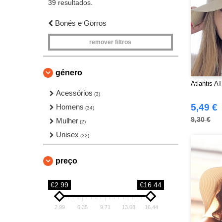
39 resultados.
Bonés e Gorros
remover filtros
género
Atlantis A
Acessórios
(3)
5,49 €
Homens
(34)
9,30 €
Mulher
(2)
Unisex
(32)
preço
€2.99
€16.44
2.99
6.35
9.71
13.08
16.44