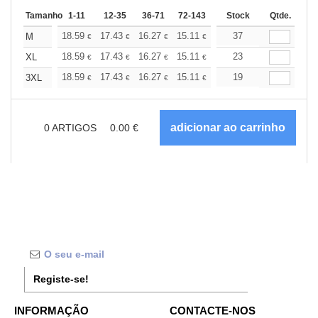
Tamanho
1-11
12-35
36-71
72-143
144-287
Stock
288 +
Qtde.
Mais
+
18.59
17.43
16.27
15.11
13.94
37
13.37
M
€
€
€
€
€
€
+
18.59
17.43
16.27
15.11
13.94
23
13.37
XL
€
€
€
€
€
€
+
18.59
17.43
16.27
15.11
13.94
19
13.37
3XL
€
€
€
€
€
€
0
ARTIGOS
0.00
€
Registe-se!
INFORMAÇÃO
CONTACTE-NOS