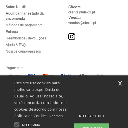
Sobre Ntextil
Cliente
cliente@ntextil.pt
Acompanhar estado da
Vendas
encomenda
vendas@ntextil.pt
Métodos de pagamento
Entrega
Reembolsos / devoluções
Ajuda & FAQs
Nossos compromissos
Pague com
x
Este site usa cookies para
melhorar a experiência do
Enviamos com
usuário. Ao usar nosso site,
você concorda com todos os
cookies de acordo com nossa
Política de Cookies.
RECUSAR TUDO
Ver mais
NECESSÁRIA