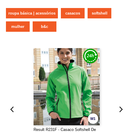
roupa básica | acessórios
casacos
softshell
mulher
b&c
W1
Result R231F - Casaco Softshell De