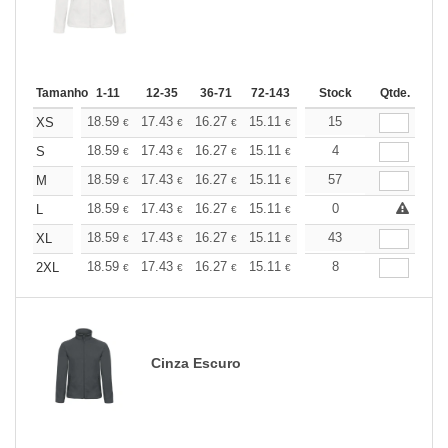
Tamanho
1-11
12-35
36-71
72-143
144-287
Stock
288 +
Qtde.
Mais
+
18.59
17.43
16.27
15.11
13.94
15
13.37
XS
€
€
€
€
€
€
+
18.59
17.43
16.27
15.11
13.94
4
13.37
S
€
€
€
€
€
€
+
18.59
17.43
16.27
15.11
13.94
57
13.37
M
€
€
€
€
€
€
+
18.59
17.43
16.27
15.11
13.94
0
13.37
L
€
€
€
€
€
€
+
18.59
17.43
16.27
15.11
13.94
43
13.37
XL
€
€
€
€
€
€
+
18.59
17.43
16.27
15.11
13.94
8
13.37
2XL
€
€
€
€
€
€
Cinza Escuro