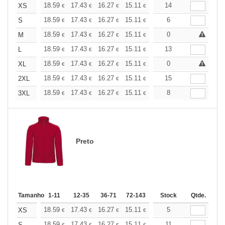
+
18.59
17.43
16.27
15.11
13.94
14
13.37
XS
€
€
€
€
€
€
+
18.59
17.43
16.27
15.11
13.94
6
13.37
S
€
€
€
€
€
€
+
18.59
17.43
16.27
15.11
13.94
0
13.37
M
€
€
€
€
€
€
+
18.59
17.43
16.27
15.11
13.94
13
13.37
L
€
€
€
€
€
€
+
18.59
17.43
16.27
15.11
13.94
0
13.37
XL
€
€
€
€
€
€
+
18.59
17.43
16.27
15.11
13.94
15
13.37
2XL
€
€
€
€
€
€
+
18.59
17.43
16.27
15.11
13.94
8
13.37
3XL
€
€
€
€
€
€
Preto
Tamanho
1-11
12-35
36-71
72-143
144-287
Stock
288 +
Qtde.
Mais
+
18.59
17.43
16.27
15.11
13.94
5
13.37
XS
€
€
€
€
€
€
18.59
17.43
16.27
15.11
13.94
11
13.37
S
€
€
€
€
€
€