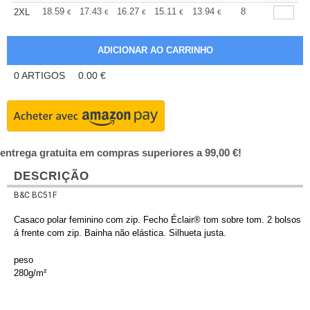
+
18.59
17.43
16.27
15.11
13.94
13.37
8
2XL
€
€
€
€
€
€
0
ARTIGOS
0.00
€
entrega gratuita em compras superiores a 99,00 €!
DESCRIÇÃO
B&C BC51F
Casaco polar feminino com zip. Fecho Éclair® tom sobre tom. 2 bolsos
á frente com zip. Bainha não elástica. Silhueta justa.
peso
280g/m²