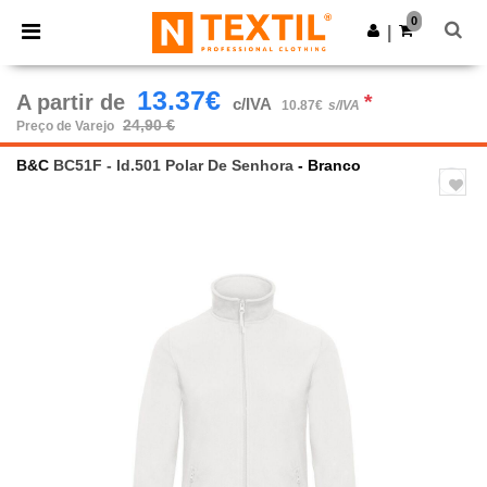
×
App Ntextil
0
Obter app
|
Melhores preços na app!
13.37€
A partir de
*
c/IVA
10.87€
s/IVA
24,90 €
Preço de Varejo
B&C
BC51F - Id.501 Polar De Senhora
- Branco
Previous
Next