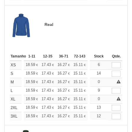
Real
Tamanho
1-11
12-35
36-71
72-143
144-287
Stock
288 +
Qtde.
Mais
+
18.59
17.43
16.27
15.11
13.94
6
13.37
XS
€
€
€
€
€
€
+
18.59
17.43
16.27
15.11
13.94
14
13.37
S
€
€
€
€
€
€
+
18.59
17.43
16.27
15.11
13.94
0
13.37
M
€
€
€
€
€
€
+
18.59
17.43
16.27
15.11
13.94
9
13.37
L
€
€
€
€
€
€
+
18.59
17.43
16.27
15.11
13.94
0
13.37
XL
€
€
€
€
€
€
+
18.59
17.43
16.27
15.11
13.94
13
13.37
2XL
€
€
€
€
€
€
+
18.59
17.43
16.27
15.11
13.94
12
13.37
3XL
€
€
€
€
€
€