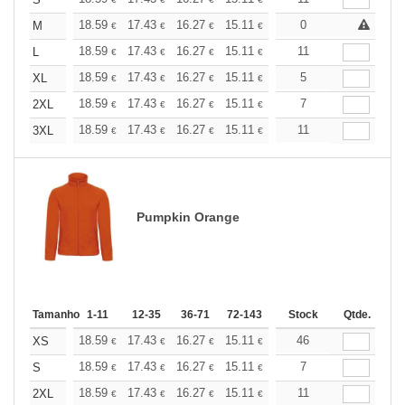
+
+
18.59
17.43
16.27
15.11
13.94
0
13.37
M
€
€
€
€
€
€
+
18.59
17.43
16.27
15.11
13.94
11
13.37
L
€
€
€
€
€
€
+
18.59
17.43
16.27
15.11
13.94
5
13.37
XL
€
€
€
€
€
€
+
18.59
17.43
16.27
15.11
13.94
7
13.37
2XL
€
€
€
€
€
€
+
18.59
17.43
16.27
15.11
13.94
11
13.37
3XL
€
€
€
€
€
€
Pumpkin Orange
Tamanho
1-11
12-35
36-71
72-143
144-287
Stock
288 +
Qtde.
Mais
+
18.59
17.43
16.27
15.11
13.94
46
13.37
XS
€
€
€
€
€
€
+
18.59
17.43
16.27
15.11
13.94
7
13.37
S
€
€
€
€
€
€
+
18.59
17.43
16.27
15.11
13.94
11
13.37
2XL
€
€
€
€
€
€