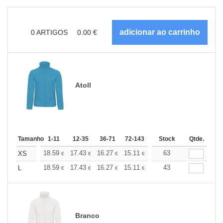
0
ARTIGOS
0.00
€
Atoll
Tamanho
1-11
12-35
36-71
72-143
144-287
Stock
288 +
Qtde.
Mais
+
18.59
17.43
16.27
15.11
13.94
63
13.37
XS
€
€
€
€
€
€
+
18.59
17.43
16.27
15.11
13.94
43
13.37
L
€
€
€
€
€
€
Branco