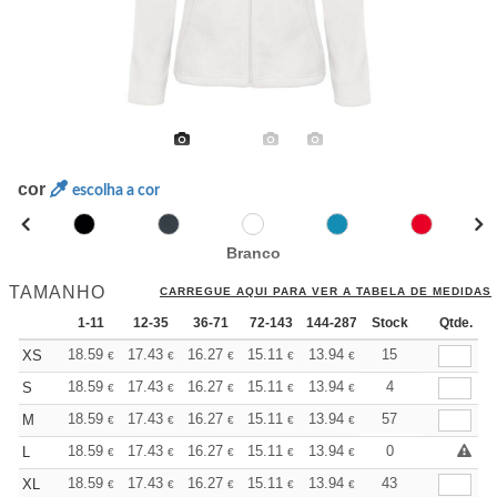
cor
escolha a cor
Branco
TAMANHO
CARREGUE AQUI PARA VER A TABELA DE MEDIDAS
1-11
12-35
36-71
72-143
144-287
Stock
288 +
Mais
Qtde.
+
18.59
17.43
16.27
15.11
13.94
13.37
15
XS
€
€
€
€
€
€
+
18.59
17.43
16.27
15.11
13.94
13.37
4
S
€
€
€
€
€
€
+
18.59
17.43
16.27
15.11
13.94
13.37
57
M
€
€
€
€
€
€
+
18.59
17.43
16.27
15.11
13.94
13.37
0
L
€
€
€
€
€
€
+
18.59
17.43
16.27
15.11
13.94
13.37
43
XL
€
€
€
€
€
€