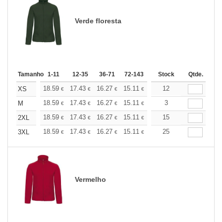
Verde floresta
Tamanho
1-11
12-35
36-71
72-143
144-287
Stock
288 +
Qtde.
Mais
+
18.59
17.43
16.27
15.11
13.94
12
13.37
XS
€
€
€
€
€
€
+
18.59
17.43
16.27
15.11
13.94
3
13.37
M
€
€
€
€
€
€
+
18.59
17.43
16.27
15.11
13.94
15
13.37
2XL
€
€
€
€
€
€
+
18.59
17.43
16.27
15.11
13.94
25
13.37
3XL
€
€
€
€
€
€
Vermelho