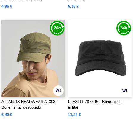
4,96 €
6,16 €
W1
W1
ATLANTIS HEADWEAR AT303 -
FLEXFIT 7077RS - Boné estilo
Boné militar desbotado
militar
6,40 €
11,22 €