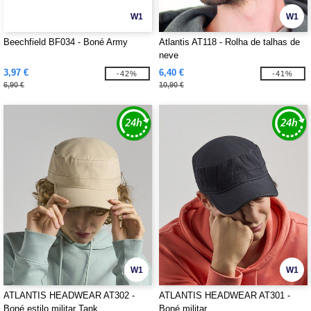
W1
W1
Beechfield BF034 - Boné Army
Atlantis AT118 - Rolha de talhas de
neve
3,97 €
6,40 €
-42%
-41%
6,90 €
10,90 €
W1
W1
ATLANTIS HEADWEAR AT302 -
ATLANTIS HEADWEAR AT301 -
Boné estilo militar Tank
Boné militar