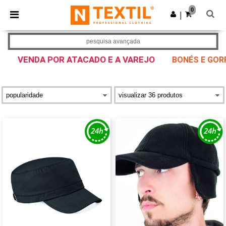
×
App Ntextil
0
Obter app
|
Melhores preços na app!
pesquisa avançada
VENDA POR ATACADO E A VAREJO
BONÉS E GOR