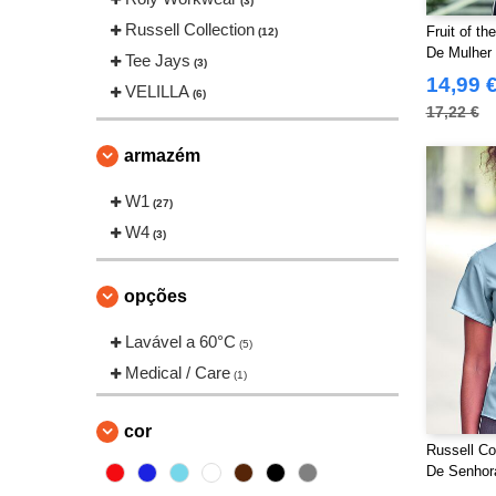
(3)
Russell Collection
Fruit of t
(12)
De Mulher
Tee Jays
(3)
14,99 
VELILLA
(6)
17,22 €
armazém
W1
(27)
W4
(3)
opções
Lavável a 60°C
(5)
Medical / Care
(1)
cor
Russell Co
De Senhor
Ultimate N