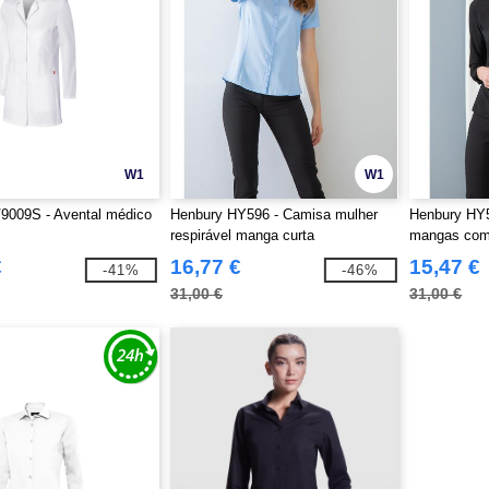
W1
W1
9009S - Avental médico
Henbury HY596 - Camisa mulher
Henbury HY5
respirável manga curta
mangas com
€
16,77 €
15,47 €
-41%
-46%
31,00 €
31,00 €