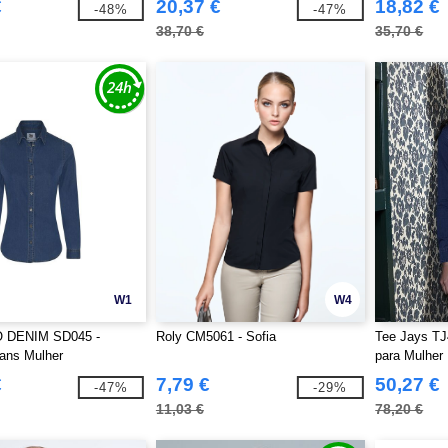
€
20,37 €
18,82 €
-48%
-47%
38,70 €
35,70 €
W1
W4
 DENIM SD045 -
Roly CM5061 - Sofia
Tee Jays TJ
ans Mulher
para Mulher
€
7,79 €
50,27 €
-47%
-29%
11,03 €
78,20 €