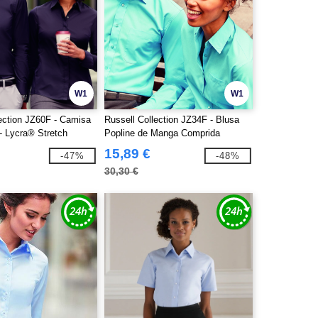
W1
W1
lection JZ60F - Camisa
Russell Collection JZ34F - Blusa
- Lycra® Stretch
Popline de Manga Comprida
15,89 €
-47%
-48%
30,30 €