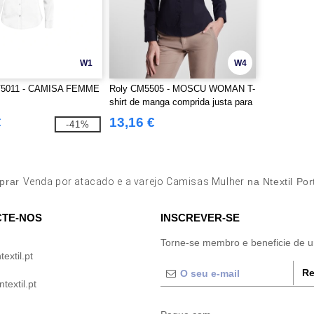
W1
W4
V5011 - CAMISA FEMME
Roly CM5505 - MOSCU WOMAN T-
shirt de manga comprida justa para
mulher
€
13,16 €
-41%
prar
Venda por atacado e a varejo Camisas Mulher
na Ntextil Por
TE-NOS
INSCREVER-SE
Torne-se membro e beneficie de 
extil.pt
Re
extil.pt