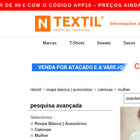
€ COM O CÓDIGO APP10 – PREÇOS AINDA MELHOR
Informações 
Marcas
T-Shirts
Sweats
Sacos
C
VENDA POR ATACADO E A VAREJO
>
>
>
ntextil
roupa básica | acessórios
camisas
mulher
pesquisa avançada
Selecionou :
Roupa Básica | Acessórios
Camisas
Mulher