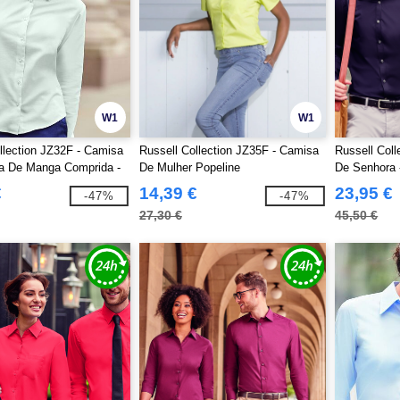
W1
W1
llection JZ32F - Camisa
Russell Collection JZ35F - Camisa
Russell Col
a De Manga Comprida -
De Mulher Popeline
De Senhora 
 Oxford
€
14,39 €
23,95 €
-47%
-47%
27,30 €
45,50 €