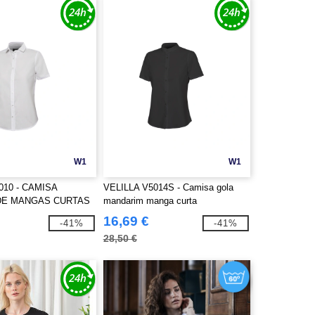
W1
W1
010 - CAMISA
VELILLA V5014S - Camisa gola
DE MANGAS CURTAS
mandarim manga curta
16,69 €
-41%
-41%
28,50 €