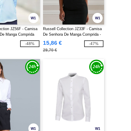
W1
W1
lection JZ56F - Camisa
Russell Collection JZ33F - Camisa
 De Manga Comprida
De Senhora De Manga Comprida -
-Iron
Easy Care Oxford
15,86 €
-48%
-47%
29,70 €
W1
W1