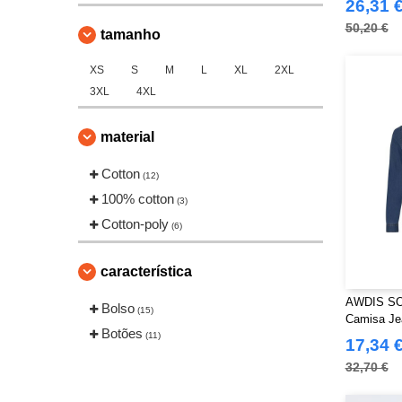
26,31 
50,20 €
tamanho
XS
S
M
L
XL
2XL
3XL
4XL
material
Cotton
(12)
100% cotton
(3)
Cotton-poly
(6)
característica
AWDIS SO
Bolso
(15)
Camisa Je
Botões
(11)
17,34 
32,70 €