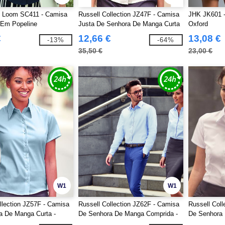
he Loom SC411 - Camisa
Russell Collection JZ47F - Camisa
JHK JK601 -
 Em Popeline
Justa De Senhora De Manga Curta
Oxford
€
12,66 €
13,08 €
-13%
-64%
35,50 €
23,00 €
W1
W1
llection JZ57F - Camisa
Russell Collection JZ62F - Camisa
Russell Col
a De Manga Curta -
De Senhora De Manga Comprida -
De Senhora
on-Iron
Easy Care Oxford
Herringbone