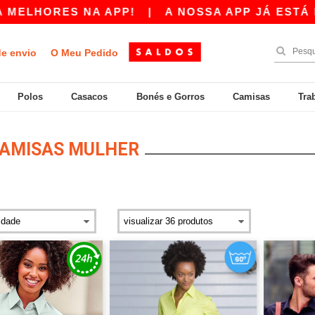
ES NA APP!
|
A NOSSA APP JÁ ESTÁ DISPONÍV
de envio
O Meu Pedido
Polos
Casacos
Bonés e Gorros
Camisas
Tra
AMISAS MULHER