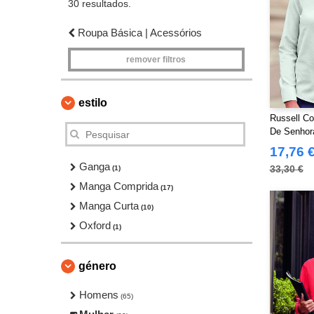
30 resultados.
Roupa Básica | Acessórios
remover filtros
estilo
Russell Co
De Senhor
Easy Care
17,76 
Ganga
33,30 €
(1)
Manga Comprida
(17)
Manga Curta
(10)
Oxford
(1)
género
Homens
(65)