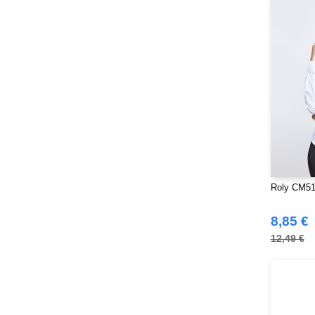
Roly CM516
8,85 €
12,49 €