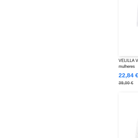
VELILLA V
mulheres
22,84 
39,00 €