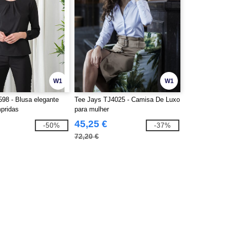
W1
W1
98 - Blusa elegante
Tee Jays TJ4025 - Camisa De Luxo
pridas
para mulher
45,25 €
-50%
-37%
72,20 €