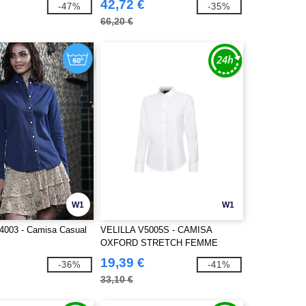
42,72 €
-47%
-35%
66,20 €
W1
W1
4003 - Camisa Casual
VELILLA V5005S - CAMISA
OXFORD STRETCH FEMME
19,39 €
-36%
-41%
33,10 €