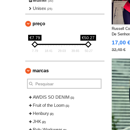
Mulher
(30)
Unisex
(25)
preço
Russell Co
De Senhor
€7.79
€50.27
Em Algodã
17,00 
Poplin
32,40 €
7.79
18.41
29.03
39.65
50.27
marcas
AWDIS SO DENIM
(1)
Fruit of the Loom
(1)
Henbury
(2)
JHK
(2)
Roly Workwear