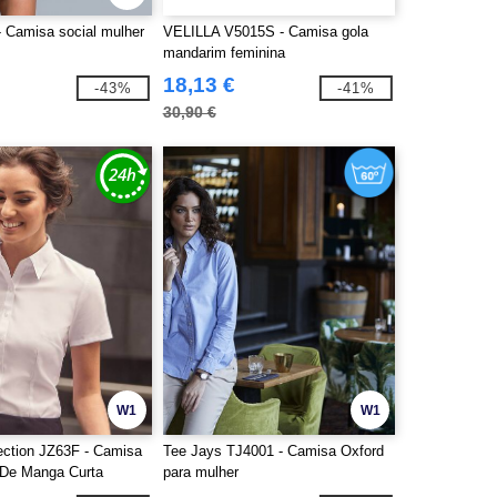
 Camisa social mulher
VELILLA V5015S - Camisa gola
mandarim feminina
18,13 €
-43%
-41%
30,90 €
W1
W1
lection JZ63F - Camisa
Tee Jays TJ4001 - Camisa Oxford
 De Manga Curta
para mulher