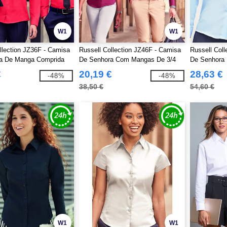
W1
W1
llection JZ36F - Camisa
Russell Collection JZ46F - Camisa
Russell Col
a De Manga Comprida
De Senhora Com Mangas De 3/4
De Senhora
o Puro - Easy Care
Ultimate Non
€
20,19 €
28,63 €
-48%
-48%
38,50 €
54,60 €
W1
W1