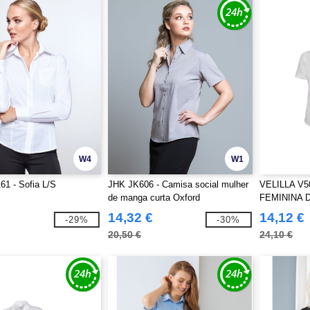
W4
W1
1 - Sofia L/S
JHK JK606 - Camisa social mulher
VELILLA V5
de manga curta Oxford
FEMININA 
14,32 €
14,12 €
-29%
-30%
20,50 €
24,10 €