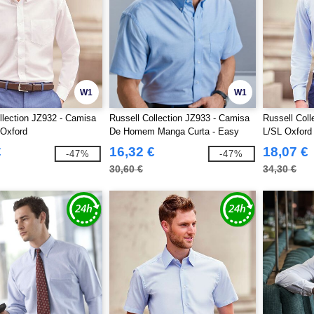
W1
W1
llection JZ932 - Camisa
Russell Collection JZ933 - Camisa
Russell Col
 Oxford
De Homem Manga Curta - Easy
L/SL Oxford
Care Oxford
€
16,32 €
18,07 €
-47%
-47%
30,60 €
34,30 €