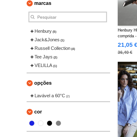
marcas
Henbury H
Henbury
(5)
comprida -
Jack&Jones
(1)
21,05 
Russell Collection
(4)
36,40 €
Tee Jays
(2)
VELILLA
(1)
opções
Lavável a 60°C
(2)
cor