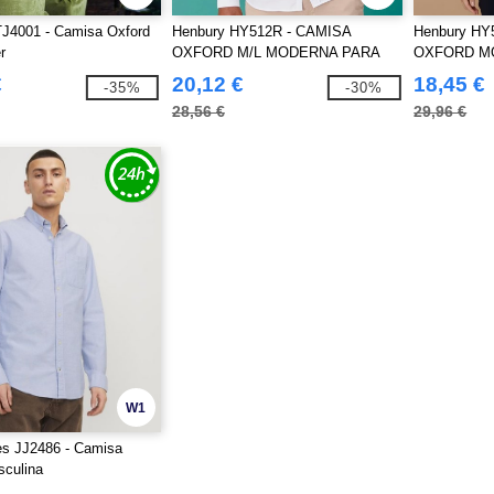
TJ4001 - Camisa Oxford
Henbury HY512R - CAMISA
Henbury HY
r
OXFORD M/L MODERNA PARA
OXFORD M
HOMENS – CORTE REGULAR
M/L – COR
€
20,12 €
18,45 €
-35%
-30%
28,56 €
29,96 €
W1
s JJ2486 - Camisa
sculina