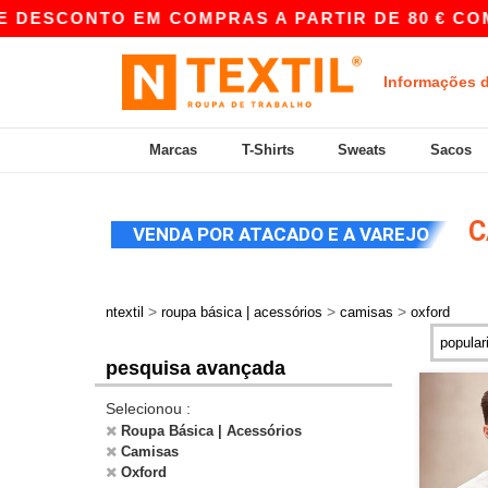
ESCONTO EM COMPRAS A PARTIR DE 80 € COM O
Informações 
Marcas
T-Shirts
Sweats
Sacos
C
VENDA POR ATACADO E A VAREJO
>
>
>
ntextil
roupa básica | acessórios
camisas
oxford
pesquisa avançada
Selecionou :
Roupa Básica | Acessórios
Camisas
Oxford