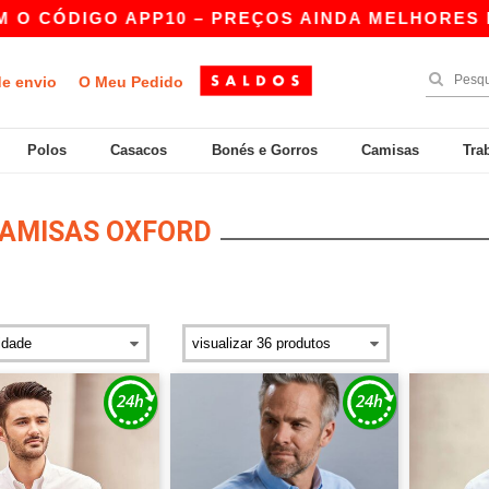
 CÓDIGO APP10 – PREÇOS AINDA MELHORES NA A
de envio
O Meu Pedido
Polos
Casacos
Bonés e Gorros
Camisas
Tra
AMISAS OXFORD