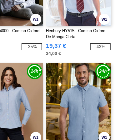
W1
W1
4000 - Camisa Oxford
Henbury HY515 - Camisa Oxford
De Manga Curta
19,37 €
-35%
-43%
34,00 €
W1
W1