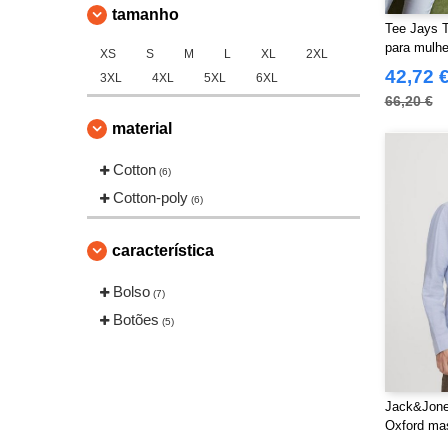
tamanho
Tee Jays 
para mulhe
XS
S
M
L
XL
2XL
42,72 
3XL
4XL
5XL
6XL
66,20 €
material
Cotton
(6)
Cotton-poly
(6)
característica
Bolso
(7)
Botões
(5)
Jack&Jone
Oxford ma