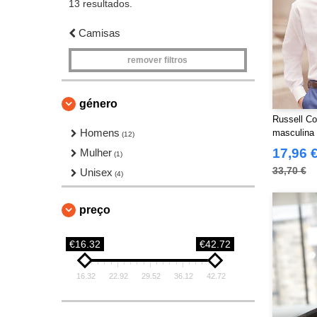
13 resultados.
Camisas
remover filtros
género
Russell Co
Homens
masculina
(12)
17,96 
Mulher
(1)
33,70 €
Unisex
(4)
preço
€16.32
€42.72
16.32
22.92
29.52
36.12
42.72