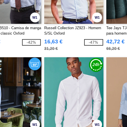
W1
W1
B510 - Camisa de manga
Russell Collection JZ923 - Homem
Tee Jays TJ
 classic Oxford
S/SL Oxford
para homem
€
16,63 €
42,72 €
-42%
-47%
31,20 €
66,20 €
W1
W1