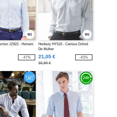
W1
W1
lection JZ922 - Homem
Henbury HY510 - Camisa Oxford
De Mulher
21,05 €
-47%
-43%
36,90 €