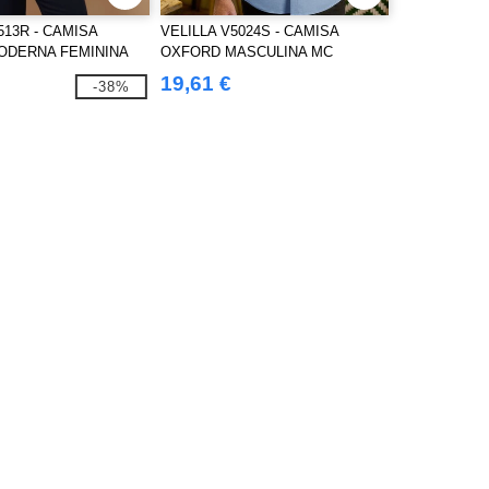
513R - CAMISA
VELILLA V5024S - CAMISA
ODERNA FEMININA
OXFORD MASCULINA MC
TE REGULAR
19,61 €
-38%