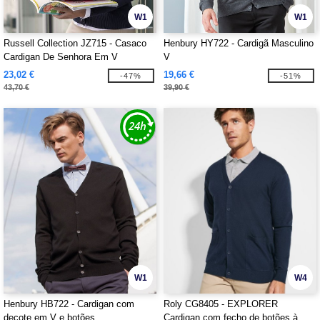
W1
W1
Russell Collection JZ715 - Casaco
Henbury HY722 - Cardigã Masculino
Cardigan De Senhora Em V
V
23,02 €
19,66 €
-47%
-51%
43,70 €
39,90 €
W1
W4
Henbury HB722 - Cardigan com
Roly CG8405 - EXPLORER
decote em V e botões
Cardigan com fecho de botões à