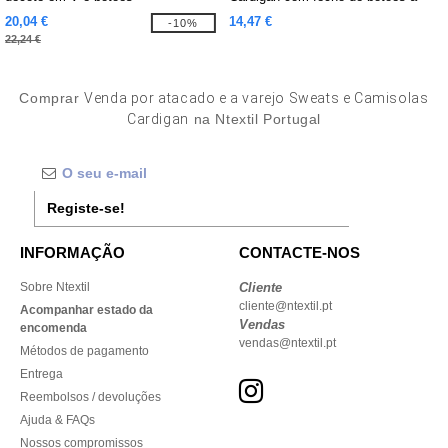
frente
20,04 €
14,47 €
-10%
22,24 €
Comprar
Venda por atacado e a varejo Sweats e Camisolas
Cardigan
na Ntextil Portugal
Registe-se!
INFORMAÇÃO
CONTACTE-NOS
Sobre Ntextil
Cliente
cliente@ntextil.pt
Acompanhar estado da
Vendas
encomenda
vendas@ntextil.pt
Métodos de pagamento
Entrega
Reembolsos / devoluções
Ajuda & FAQs
Nossos compromissos