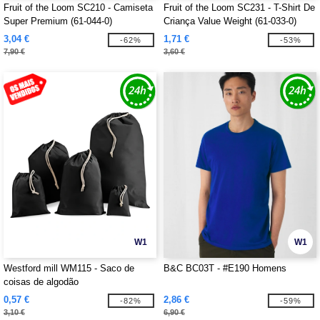
Fruit of the Loom SC210 - Camiseta
Fruit of the Loom SC231 - T-Shirt De
Super Premium (61-044-0)
Criança Value Weight (61-033-0)
3,04 €
1,71 €
-62%
-53%
7,90 €
3,60 €
W1
W1
Westford mill WM115 - Saco de
B&C BC03T - #E190 Homens
coisas de algodão
0,57 €
2,86 €
-82%
-59%
3,10 €
6,90 €