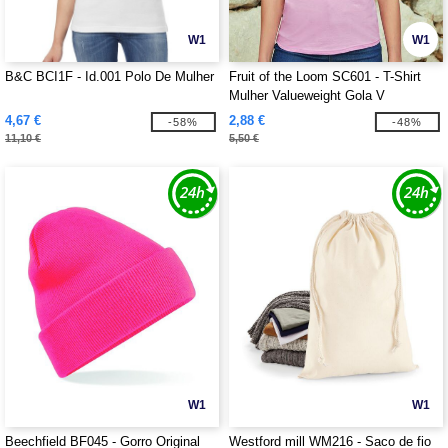
W1
W1
B&C BCI1F - Id.001 Polo De Mulher
Fruit of the Loom SC601 - T-Shirt
Mulher Valueweight Gola V
4,67 €
2,88 €
-58%
-48%
11,10 €
5,50 €
W1
W1
Beechfield BF045 - Gorro Original
Westford mill WM216 - Saco de fio