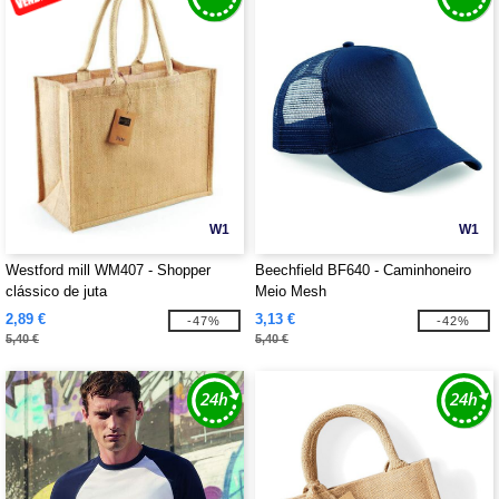
W1
W1
Westford mill WM407 - Shopper
Beechfield BF640 - Caminhoneiro
clássico de juta
Meio Mesh
2,89 €
3,13 €
-47%
-42%
5,40 €
5,40 €