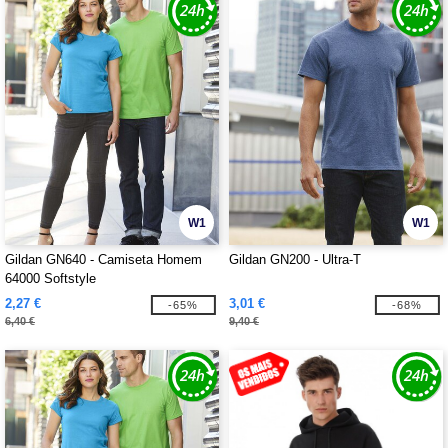
W1
W1
Gildan GN640 - Camiseta Homem
Gildan GN200 - Ultra-T
64000 Softstyle
2,27 €
3,01 €
-65%
-68%
6,40 €
9,40 €