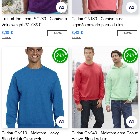
W1
W1
Fruit of the Loom SC230 - Camiseta
Gildan GN180 - Camiseta de
Valueweight (61-036-0)
algodão pesado para adultos
2,19 €
2,43 €
-66%
-68%
6,40 €
7,60 €
W1
W1
Gildan GN910 - Moletom Heavy
Gildan GN940 - Moletom com Capuz
Blend Adult Crewneck
Heavy Blend Adulto