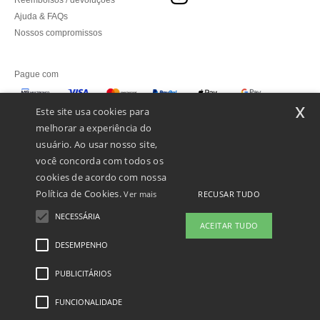
Reembolsos / devoluções
Ajuda & FAQs
Nossos compromissos
Pague com
x
Este site usa cookies para
melhorar a experiência do
Enviamos com
usuário. Ao usar nosso site,
você concorda com todos os
cookies de acordo com nossa
Política de Cookies.
RECUSAR TUDO
Ver mais
NECESSÁRIA
ACEITAR TUDO
DESEMPENHO
PUBLICITÁRIOS
Menções Legais
-
Política de Privacidade
-
Condições Gerais De Acesso E Uso
-
Condições Gerais De Contratação
-
Política de cookies
-
Mapa do Site
Copyright
2026 ntextil.pt - Todos os direitos reservados
FUNCIONALIDADE