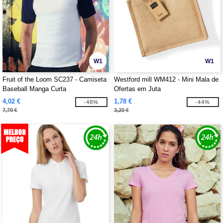
W1
W1
Fruit of the Loom SC237 - Camiseta
Westford mill WM412 - Mini Mala de
Baseball Manga Curta
Ofertas em Juta
4,02 €
1,78 €
-48%
-44%
7,70 €
3,20 €