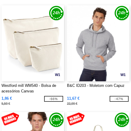
W1
W1
Westford mill WM540 - Bolsa de
B&C ID203 - Moletom com Capuz
acessórios Canvas
1,86 €
11,67 €
-66%
-47%
5,50 €
22,00 €