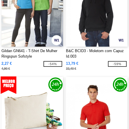
W1
W1
Gildan GN641 - T-Shirt De Mulher
B&C BCID3 - Moletom com Capuz
Ringspun Sofstyle
Id.003
2,27 €
13,79 €
-54%
-59%
4,90 €
33,40 €