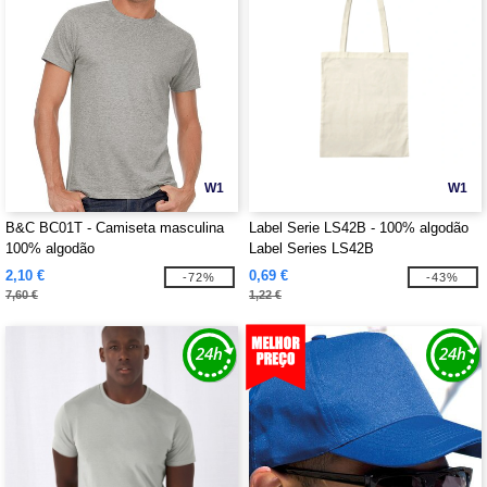
W1
W1
B&C BC01T - Camiseta masculina
Label Serie LS42B - 100% algodão
100% algodão
Label Series LS42B
2,10 €
0,69 €
-72%
-43%
7,60 €
1,22 €