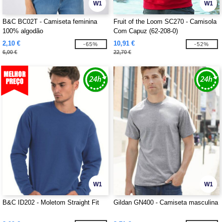
W1
W1
B&C BC02T - Camiseta feminina
Fruit of the Loom SC270 - Camisola
100% algodão
Com Capuz (62-208-0)
2,10 €
10,91 €
-65%
-52%
6,00 €
22,70 €
W1
W1
B&C ID202 - Moletom Straight Fit
Gildan GN400 - Camiseta masculina