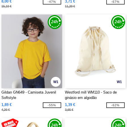
8,00 €
3,71 €
-47%
-67%
15,10 €
11,20 €
W1
W1
Gildan GN649 - Camiseta Juvenil
Westford mill WM110 - Saco de
Softstyle
ginásio em algodão
1,89 €
1,39 €
-55%
-62%
4,20 €
3,65 €