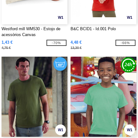
W1
W1
Westford mill WM530 - Estojo de
B&C BCID1 - Id.001 Polo
acessórios Canvas
1,43 €
4,48 €
-70%
-66%
4,75 €
13,30 €
W1
W1