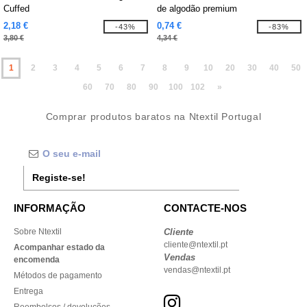
Cuffed
de algodão premium
2,18 €
0,74 €
-43%
-83%
3,80 €
4,34 €
1
2
3
4
5
6
7
8
9
10
20
30
40
50
60
70
80
90
100
102
»
Comprar produtos baratos na Ntextil Portugal
Registe-se!
INFORMAÇÃO
CONTACTE-NOS
Sobre Ntextil
Cliente
cliente@ntextil.pt
Acompanhar estado da
Vendas
encomenda
vendas@ntextil.pt
Métodos de pagamento
Entrega