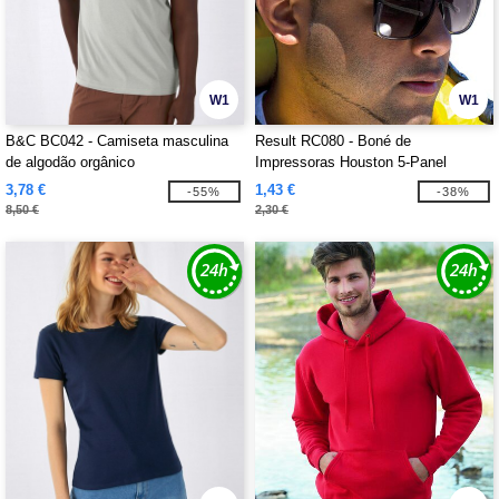
W1
W1
B&C BC042 - Camiseta masculina
Result RC080 - Boné de
de algodão orgânico
Impressoras Houston 5-Panel
3,78 €
1,43 €
-55%
-38%
8,50 €
2,30 €