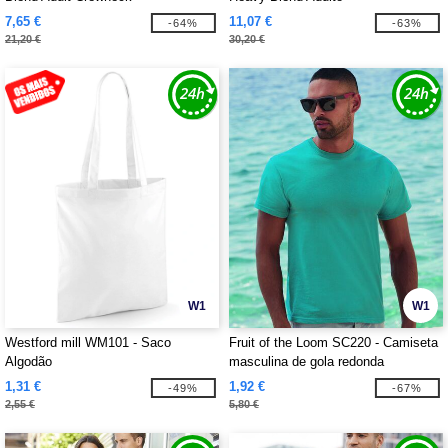
7,65 €
11,07 €
-64%
-63%
21,20 €
30,20 €
W1
W1
Westford mill WM101 - Saco
Fruit of the Loom SC220 - Camiseta
Algodão
masculina de gola redonda
1,31 €
1,92 €
-49%
-67%
2,55 €
5,80 €