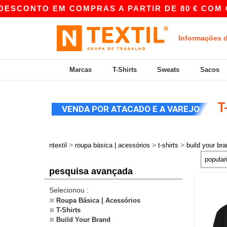
TO EM COMPRAS A PARTIR DE 80 € COM O CÓDIG
Informações 
Marcas
T-Shirts
Sweats
Sacos
T
VENDA POR ATACADO E A VAREJO
>
>
>
ntextil
roupa básica | acessórios
t-shirts
build your br
pesquisa avançada
Selecionou :
Roupa Básica | Acessórios
T-Shirts
Build Your Brand