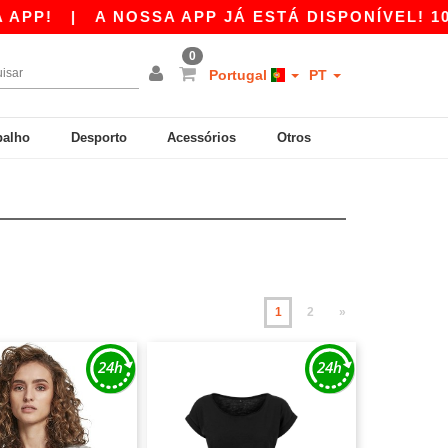
|
A NOSSA APP JÁ ESTÁ DISPONÍVEL! 10 € DE D
0
Portugal
PT
balho
Desporto
Acessórios
Otros
1
2
»