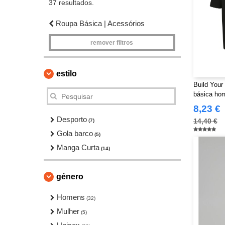
37 resultados.
Roupa Básica | Acessórios
remover filtros
estilo
Build Your
básica ho
8,23 €
Desporto
14,40 €
(7)
Gola barco
(5)
Manga Curta
(14)
género
Homens
(32)
Mulher
(5)