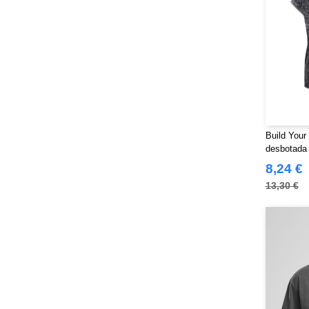
Build Your
desbotada
8,24 €
13,30 €