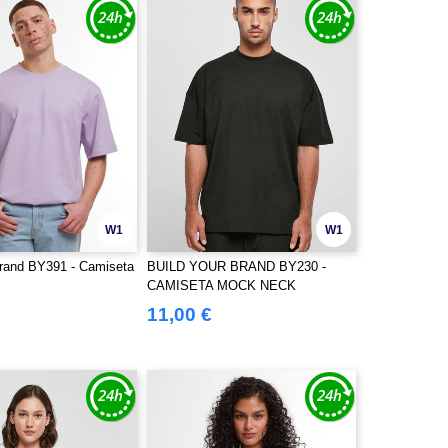
W1
W1
Brand BY391 - Camiseta
BUILD YOUR BRAND BY230 -
CAMISETA MOCK NECK
OVERSIZED
11,00 €