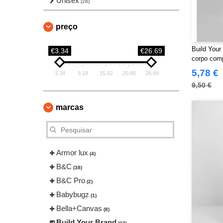
Unisex
(28)
preço
Build Your
€3.34
€26.69
corpo comp
5,78 €
3.34
9.18
15.02
20.85
26.69
9,50 €
marcas
Armor lux
(4)
B&C
(38)
B&C Pro
(2)
Babybugz
(1)
Bella+Canvas
(8)
Build Your Brand