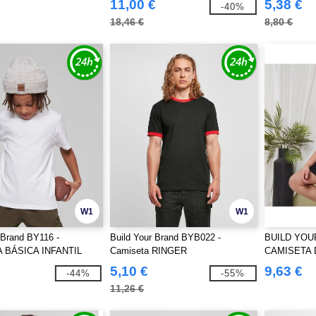
11,00 €
5,38 €
-40%
18,46 €
8,80 €
W1
W1
 Brand BY116 -
Build Your Brand BYB022 -
BUILD YOU
 BÁSICA INFANTIL
Camiseta RINGER
CAMISETA
OVERSIZE
5,10 €
9,63 €
-44%
-55%
11,26 €