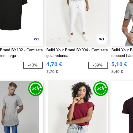
W1
W1
 Brand BY102 - Camiseta
Build Your Brand BY004 - Camiseta
Build Your 
mem larga
gola redonda
cropped bás
4,70 €
5,10 €
-43%
-39%
7,70 €
8,40 €