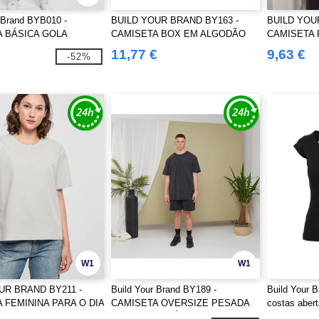
 Brand BYB010 -
BUILD YOUR BRAND BY163 -
BUILD YOU
 BÁSICA GOLA
CAMISETA BOX EM ALGODÃO
CAMISETA 
A
ULTRA PESADO
OVERSIZE
11,77 €
9,63 €
-52%
ÁCIDA
W1
W1
UR BRAND BY211 -
Build Your Brand BY189 -
Build Your 
 FEMININA PARA O DIA
CAMISETA OVERSIZE PESADA
costas aber
LAVADA COM ÁCIDO