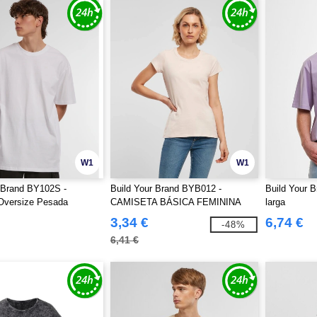
W1
W1
 Brand BY102S -
Build Your Brand BYB012 -
Build Your 
Oversize Pesada
CAMISETA BÁSICA FEMININA
larga
3,34 €
6,74 €
-48%
6,41 €