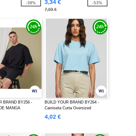
3,34 €
-39%
-53%
7,03 €
W1
W1
R BRAND BY256 -
BUILD YOUR BRAND BY264 -
 DE MANGA
Camiseta Curta Oversized
D
Feminina
4,02 €