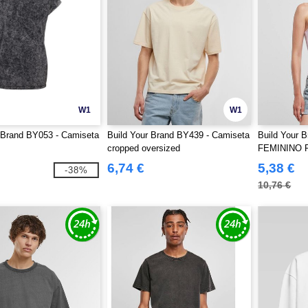
W1
W1
 Brand BY053 - Camiseta
Build Your Brand BY439 - Camiseta
Build Your 
cropped oversized
FEMININO 
6,74 €
5,38 €
-38%
10,76 €