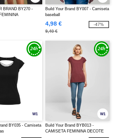
R BRAND BY270 -
Build Your Brand BY007 - Camiseta
FEMININA
baseball
D COM LAVAGEM
4,98 €
-47%
9,40 €
W1
W1
Brand BY035 - Camiseta
Build Your Brand BYB013 -
tas
CAMISETA FEMININA DECOTE
LARGO