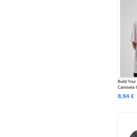
VELILLA
(1)
VESTI
(5)
Build Your
Camiseta 
Orgânica
8,94 €