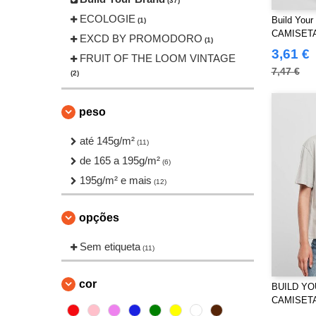
(37)
ECOLOGIE
Build Your
(1)
CAMISETA
EXCD BY PROMODORO
(1)
REDOND
3,61 €
FRUIT OF THE LOOM VINTAGE
7,47 €
(2)
Front row
(2)
Fruit of the Loom
peso
(27)
Gildan
(24)
até 145g/m²
(11)
Henbury
(2)
de 165 a 195g/m²
(6)
JHK
(24)
195g/m² e mais
(12)
JUST T'S
(6)
Just Cool
(4)
opções
Korntex
(1)
Sem etiqueta
Larkwood
(11)
(6)
Mantis
(3)
cor
BUILD YO
NEW MORNING STUDIOS
(11)
CAMISETA
Neutral
(16)
A DIA