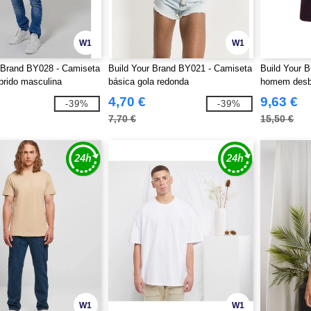
W1
W1
 Brand BY028 - Camiseta
Build Your Brand BY021 - Camiseta
Build Your 
rido masculina
básica gola redonda
homem desb
4,70 €
9,63 €
-39%
-39%
7,70 €
15,50 €
W1
W1