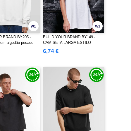
W1
W1
R BRAND BY205 -
BUILD YOUR BRAND BY149 -
 em algodão pesado
CAMISETA LARGA ESTILO
BOYFRIEND FEMININA
6,74 €