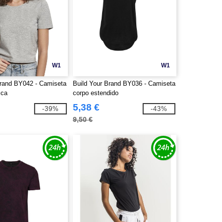
W1
W1
Brand BY042 - Camiseta
Build Your Brand BY036 - Camiseta
ica
corpo estendido
5,38 €
-39%
-43%
9,50 €