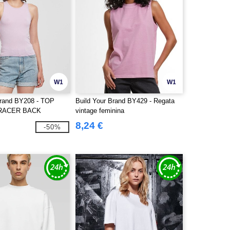
W1
W1
Brand BY208 - TOP
Build Your Brand BY429 - Regata
RACER BACK
vintage feminina
8,24 €
-50%