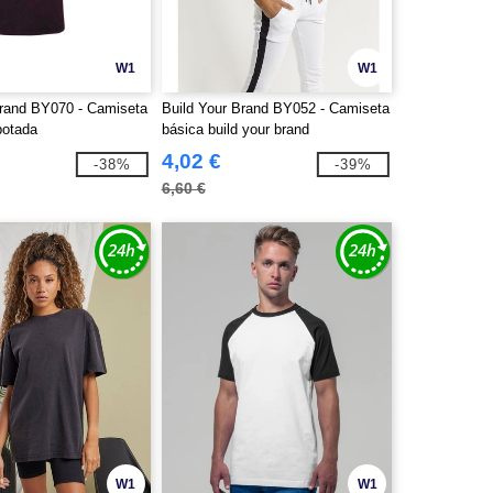
W1
W1
Brand BY070 - Camiseta
Build Your Brand BY052 - Camiseta
otada
básica build your brand
4,02 €
-38%
-39%
6,60 €
W1
W1