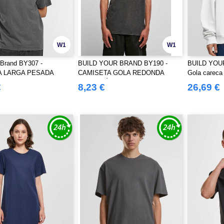
W1
W1
 Brand BY307 -
BUILD YOUR BRAND BY190 -
BUILD YOU
A LARGA PESADA
CAMISETA GOLA REDONDA
Gola careca
ASH
LAVADA ÁCIDO
€
8,23 €
26,69 €