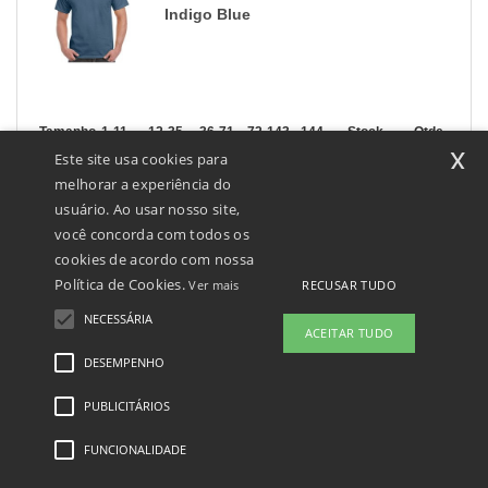
Indigo Blue
Tamanho
1-11
12-35
36-71
72-143
144-287
Stock
288 +
Qtde.
Mais
x
Este site usa cookies para
+
7.19
5.99
5.12
4.80
4.56
25
4.51
3XL
€
€
€
€
€
€
melhorar a experiência do
usuário. Ao usar nosso site,
você concorda com todos os
cookies de acordo com nossa
Irlandês Green
Política de Cookies.
RECUSAR TUDO
Ver mais
NECESSÁRIA
ACEITAR TUDO
DESEMPENHO
Tamanho
1-11
12-35
36-71
72-143
144-287
Stock
288 +
Qtde.
Mais
PUBLICITÁRIOS
+
4.82
4.02
3.44
3.22
3.06
101
3.03
S
€
€
€
€
€
€
+
4.82
4.02
3.44
3.22
3.06
276
3.03
FUNCIONALIDADE
M
€
€
€
€
€
€
+
4.82
4.02
3.44
3.22
3.06
313
3.03
L
€
€
€
€
€
€