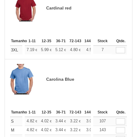
Cardinal red
Tamanho
1-11
12-35
36-71
72-143
144-287
Stock
288 +
Qtde.
Mais
+
7.19
5.99
5.12
4.80
4.56
7
4.51
3XL
€
€
€
€
€
€
Carolina Blue
Tamanho
1-11
12-35
36-71
72-143
144-287
Stock
288 +
Qtde.
Mais
+
4.82
4.02
3.44
3.22
3.06
107
3.03
S
€
€
€
€
€
€
+
4.82
4.02
3.44
3.22
3.06
143
3.03
M
€
€
€
€
€
€