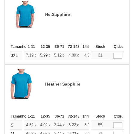
He.Sapphire
Tamanho
1-11
12-35
36-71
72-143
144-287
Stock
288 +
Qtde.
Mais
+
7.19
5.99
5.12
4.80
4.56
31
4.51
3XL
€
€
€
€
€
€
Heather Sapphire
Tamanho
1-11
12-35
36-71
72-143
144-287
Stock
288 +
Qtde.
Mais
+
4.82
4.02
3.44
3.22
3.06
55
3.03
S
€
€
€
€
€
€
4.82
4.02
3.44
3.22
3.06
71
3.03
M
€
€
€
€
€
€