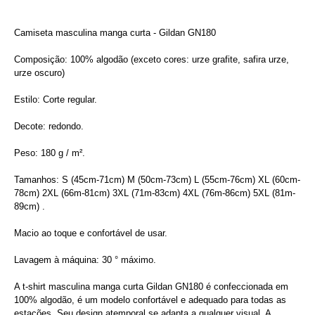
Camiseta masculina manga curta - Gildan GN180
Composição: 100% algodão (exceto cores: urze grafite, safira urze,
urze oscuro)
Estilo: Corte regular.
Decote: redondo.
Peso: 180 g / m².
Tamanhos: S (45cm-71cm) M (50cm-73cm) L (55cm-76cm) XL (60cm-
78cm) 2XL (66m-81cm) 3XL (71m-83cm) 4XL (76m-86cm) 5XL (81m-
89cm) .
Macio ao toque e confortável de usar.
Lavagem à máquina: 30 ° máximo.
A t-shirt masculina manga curta Gildan GN180 é confeccionada em
100% algodão, é um modelo confortável e adequado para todas as
estações. Seu design atemporal se adapta a qualquer visual. A