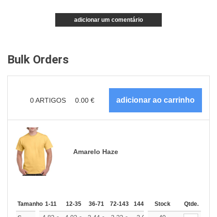
adicionar um comentário
Bulk Orders
0
ARTIGOS
0.00
€
Amarelo Haze
Tamanho
1-11
12-35
36-71
72-143
144-287
Stock
288 +
Qtde.
Mais