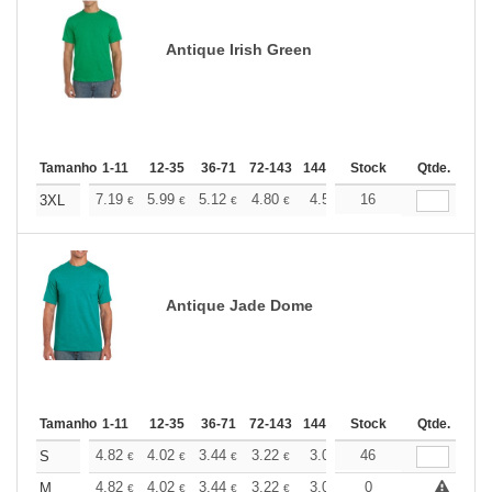
Antique Irish Green
Tamanho
1-11
12-35
36-71
72-143
144-287
Stock
288 +
Qtde.
Mais
+
7.19
5.99
5.12
4.80
4.56
16
4.51
3XL
€
€
€
€
€
€
Antique Jade Dome
Tamanho
1-11
12-35
36-71
72-143
144-287
Stock
288 +
Qtde.
Mais
+
4.82
4.02
3.44
3.22
3.06
46
3.03
S
€
€
€
€
€
€
+
4.82
4.02
3.44
3.22
3.06
0
3.03
M
€
€
€
€
€
€