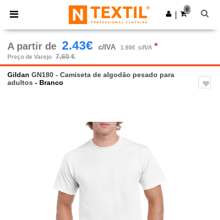
×
App Ntextil
0
Obter app
|
Melhores preços na app!
2.43€
A partir de
*
c/IVA
1.98€
s/IVA
7,60 €
Preço de Varejo
Gildan
GN180 - Camiseta de algodão pesado para
adultos
- Branco
Previous
Next