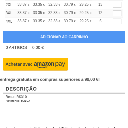
+
33.87
33.35
32.33
30.79
29.25
28.48
13
2XL
€
€
€
€
€
€
+
33.87
33.35
32.33
30.79
29.25
28.48
12
3XL
€
€
€
€
€
€
+
33.87
33.35
32.33
30.79
29.25
28.48
5
4XL
€
€
€
€
€
€
0
ARTIGOS
0.00
€
entrega gratuita em compras superiores a 99,00 €!
DESCRIÇÃO
Result RS310
Reference: R310X