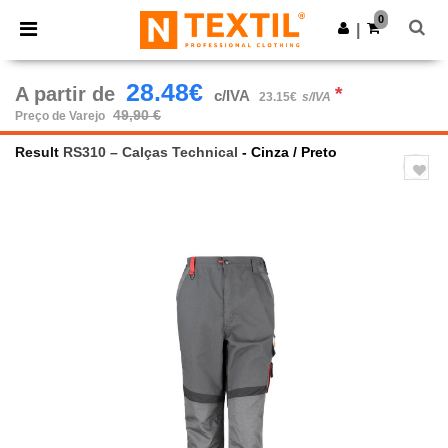
×
App Ntextil
0
Obter app
|
Melhores preços na app!
28.48€
A partir de
*
c/IVA
23.15€
s/IVA
49,90 €
Preço de Varejo
Result
RS310 – Calças Technical
- Cinza / Preto
Previous
Next