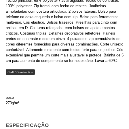
Tecido principal: 65% polyester / 35% algodão. Tecido de contraste:
100% polyester. Zip frontal com fecho de rebites. Joalheiras
almofadadas com costura articulada. 2 bolsos laterais. Bolso para
telefone na coxa esquerda e bolso com zip. Bolso para ferramentas
multi-uso. Cós elástico. Bolsos traseiros. Presilhas para cinto com
anilhas em D. Costuras reforçadas com bolsos de apoio e pontos
criticos. Costuras triplas. Detalhes decorativos refletores. Paineis
pretos de contraste e costura cinza. 4 puxadores zip permutáveis de
cores diferentes fornecidos para diversas combinações. Corte unisexo
confortável. Altamente resistente com tecido forte para os joelhos.Cós
extensivel que permite um corte mais ajustável e protege. Bainha de 5
cm para aumento de comprimento se for necessário. Lavar a 60ºC.
Craft / Construction
peso
270g/m²
ESPECIFICAÇÃO