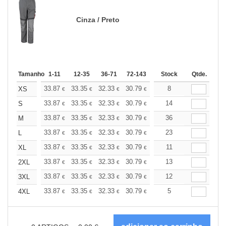
Cinza / Preto
Tamanho
1-11
12-35
36-71
72-143
144-287
Stock
288 +
Qtde.
Mais
+
33.87
33.35
32.33
30.79
29.25
8
28.48
XS
€
€
€
€
€
€
+
33.87
33.35
32.33
30.79
29.25
14
28.48
S
€
€
€
€
€
€
+
33.87
33.35
32.33
30.79
29.25
36
28.48
M
€
€
€
€
€
€
+
33.87
33.35
32.33
30.79
29.25
23
28.48
L
€
€
€
€
€
€
+
33.87
33.35
32.33
30.79
29.25
11
28.48
XL
€
€
€
€
€
€
+
33.87
33.35
32.33
30.79
29.25
13
28.48
2XL
€
€
€
€
€
€
+
33.87
33.35
32.33
30.79
29.25
12
28.48
3XL
€
€
€
€
€
€
+
33.87
33.35
32.33
30.79
29.25
5
28.48
4XL
€
€
€
€
€
€