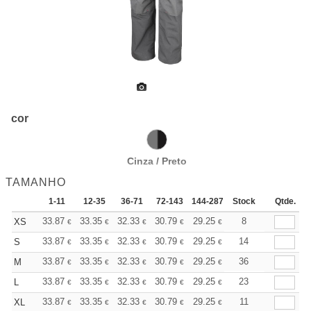
cor
Cinza / Preto
TAMANHO
1-11
12-35
36-71
72-143
144-287
Stock
288 +
Mais
Qtde.
+
33.87
33.35
32.33
30.79
29.25
28.48
8
XS
€
€
€
€
€
€
+
33.87
33.35
32.33
30.79
29.25
28.48
14
S
€
€
€
€
€
€
+
33.87
33.35
32.33
30.79
29.25
28.48
36
M
€
€
€
€
€
€
+
33.87
33.35
32.33
30.79
29.25
28.48
23
L
€
€
€
€
€
€
+
33.87
33.35
32.33
30.79
29.25
28.48
11
XL
€
€
€
€
€
€