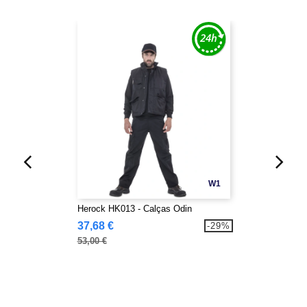
W1
Herock HK013 - Calças Odin
37,68 €
-29%
53,00 €