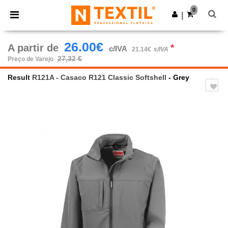
×
App Ntextil
0
Obter app
|
Melhores preços na app!
26.00€
A partir de
*
c/IVA
21.14€
s/IVA
27,32 €
Preço de Varejo
Result
R121A - Casaco R121 Classic Softshell
- Grey
Previous
Next