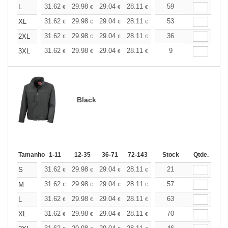
+
31.62
29.98
29.04
28.11
26.70
59
26.00
L
€
€
€
€
€
€
+
31.62
29.98
29.04
28.11
26.70
53
26.00
XL
€
€
€
€
€
€
+
31.62
29.98
29.04
28.11
26.70
36
26.00
2XL
€
€
€
€
€
€
+
31.62
29.98
29.04
28.11
26.70
9
26.00
3XL
€
€
€
€
€
€
Black
Tamanho
1-11
12-35
36-71
72-143
144-287
Stock
288 +
Qtde.
Mais
+
31.62
29.98
29.04
28.11
26.70
21
26.00
S
€
€
€
€
€
€
+
31.62
29.98
29.04
28.11
26.70
57
26.00
M
€
€
€
€
€
€
+
31.62
29.98
29.04
28.11
26.70
63
26.00
L
€
€
€
€
€
€
+
31.62
29.98
29.04
28.11
26.70
70
26.00
XL
€
€
€
€
€
€