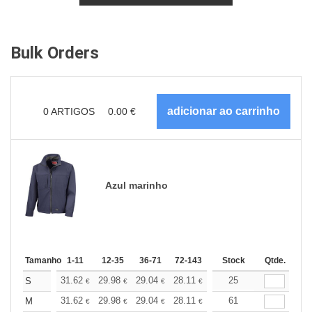
Bulk Orders
0
ARTIGOS
0.00
€
Azul marinho
Tamanho
1-11
12-35
36-71
72-143
144-287
Stock
288 +
Qtde.
Mais
+
31.62
29.98
29.04
28.11
26.70
25
26.00
S
€
€
€
€
€
€
+
31.62
29.98
29.04
28.11
26.70
61
26.00
M
€
€
€
€
€
€