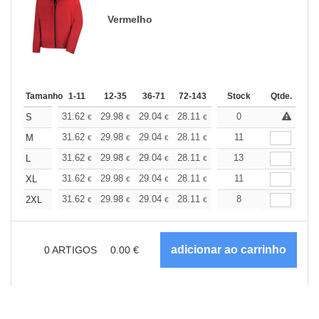
Vermelho
Tamanho
1-11
12-35
36-71
72-143
144-287
Stock
288 +
Qtde.
Mais
+
31.62
29.98
29.04
28.11
26.70
0
26.00
S
€
€
€
€
€
€
+
31.62
29.98
29.04
28.11
26.70
11
26.00
M
€
€
€
€
€
€
+
31.62
29.98
29.04
28.11
26.70
13
26.00
L
€
€
€
€
€
€
+
31.62
29.98
29.04
28.11
26.70
11
26.00
XL
€
€
€
€
€
€
+
31.62
29.98
29.04
28.11
26.70
8
26.00
2XL
€
€
€
€
€
€
0
ARTIGOS
0.00
€