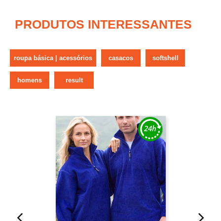
PRODUTOS INTERESSANTES
roupa básica | acessórios
casacos
softshell
homens
result