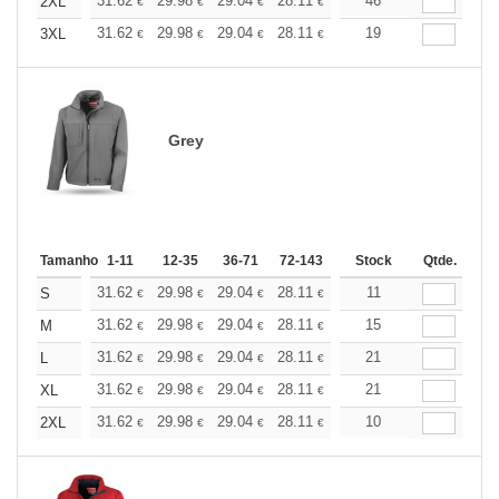
+
31.62
29.98
29.04
28.11
26.70
46
26.00
2XL
€
€
€
€
€
€
+
31.62
29.98
29.04
28.11
26.70
19
26.00
3XL
€
€
€
€
€
€
Grey
Tamanho
1-11
12-35
36-71
72-143
144-287
Stock
288 +
Qtde.
Mais
+
31.62
29.98
29.04
28.11
26.70
11
26.00
S
€
€
€
€
€
€
+
31.62
29.98
29.04
28.11
26.70
15
26.00
M
€
€
€
€
€
€
+
31.62
29.98
29.04
28.11
26.70
21
26.00
L
€
€
€
€
€
€
+
31.62
29.98
29.04
28.11
26.70
21
26.00
XL
€
€
€
€
€
€
+
31.62
29.98
29.04
28.11
26.70
10
26.00
2XL
€
€
€
€
€
€