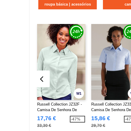
roupa básica | acessórios
ca
W1
Russell Collection JZ32F -
Russell Collection JZ33
Camisa De Senhora De
Camisa De Senhora De
Manga Comprida - Easy
Manga Comprida - Eas
17,76 €
15,86 €
-47%
-4
Care Oxford
Care Oxford
33,30 €
29,70 €