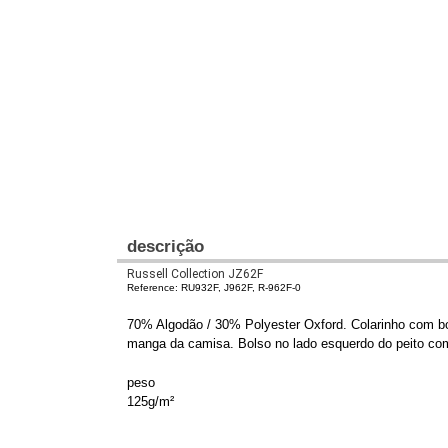
descrição
Russell Collection JZ62F
Reference: RU932F, J962F, R-962F-0
70% Algodão / 30% Polyester Oxford. Colarinho com bo
manga da camisa. Bolso no lado esquerdo do peito com
peso
125g/m²