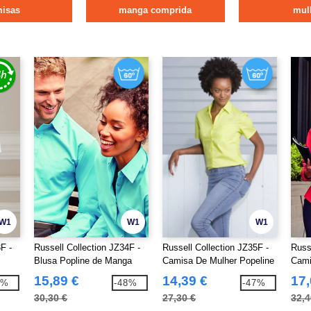
misas
manga comprida
mul
W1
W1
W1
F -
Russell Collection JZ34F -
Russell Collection JZ35F -
Russ
Blusa Popline de Manga
Camisa De Mulher Popeline
Cami
y
Comprida
Mang
15,89 €
14,39 €
17,
7%
-48%
-47%
Algo
30,30 €
27,30 €
32,4
Popl