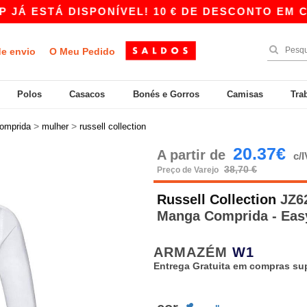
STÁ DISPONÍVEL! 10 € DE DESCONTO EM COMPRA
de envio
O Meu Pedido
Polos
Casacos
Bonés e Gorros
Camisas
Tra
>
>
omprida
mulher
russell collection
20.37€
A partir de
c/
38,70 €
Preço de Varejo
Russell Collection
JZ62
Manga Comprida - Eas
ARMAZÉM
W1
Entrega Gratuita em compras sup