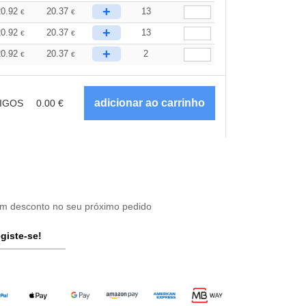
+
20.92
20.37
13
€
€
+
20.92
20.37
13
€
€
+
20.92
20.37
2
€
€
IGOS
0.00
€
um desconto no seu próximo pedido
giste-se!