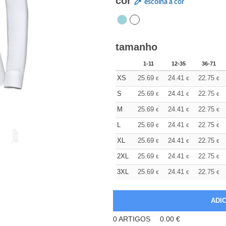
cor
escolha a cor
tamanho
1-11
12-35
36-71
XS
25.69
24.41
22.75
€
€
€
S
25.69
24.41
22.75
€
€
€
M
25.69
24.41
22.75
€
€
€
L
25.69
24.41
22.75
€
€
€
XL
25.69
24.41
22.75
€
€
€
2XL
25.69
24.41
22.75
€
€
€
3XL
25.69
24.41
22.75
€
€
€
0
ARTIGOS
0.00
€