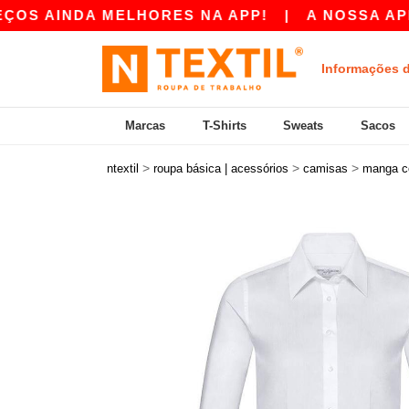
AINDA MELHORES NA APP!
|
A NOSSA APP JÁ E
Informações 
Marcas
T-Shirts
Sweats
Sacos
>
>
>
ntextil
roupa básica | acessórios
camisas
manga c