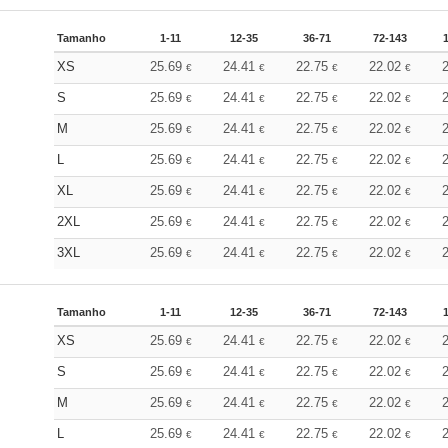
Tamanho
1-11
12-35
36-71
72-143
XS
25.69
24.41
22.75
22.02
€
€
€
€
S
25.69
24.41
22.75
22.02
€
€
€
€
M
25.69
24.41
22.75
22.02
€
€
€
€
L
25.69
24.41
22.75
22.02
€
€
€
€
XL
25.69
24.41
22.75
22.02
€
€
€
€
2XL
25.69
24.41
22.75
22.02
€
€
€
€
3XL
25.69
24.41
22.75
22.02
€
€
€
€
Tamanho
1-11
12-35
36-71
72-143
XS
25.69
24.41
22.75
22.02
€
€
€
€
S
25.69
24.41
22.75
22.02
€
€
€
€
M
25.69
24.41
22.75
22.02
€
€
€
€
L
25.69
24.41
22.75
22.02
€
€
€
€