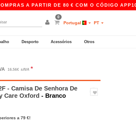
S A PARTIR DE 80 € COM O CÓDIGO APP10 – P
0
Portugal
PT
balho
Desporto
Acessórios
Otros
*
IVA
16.56€
s/IVA
F - Camisa De Senhora De
y Care Oxford
- Branco
eriores a 79 €!