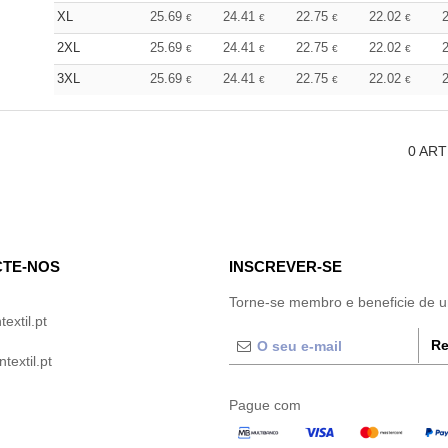
XL
25.69
24.41
22.75
22.02
€
€
€
€
2XL
25.69
24.41
22.75
22.02
€
€
€
€
3XL
25.69
24.41
22.75
22.02
€
€
€
€
0
ART
TE-NOS
INSCREVER-SE
Torne-se membro e beneficie de 
extil.pt
Re
extil.pt
Pague com