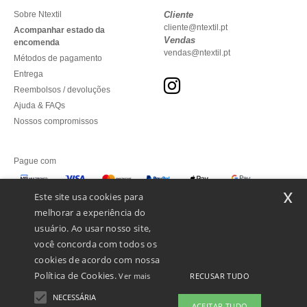
Sobre Ntextil
Cliente
cliente@ntextil.pt
Acompanhar estado da
Vendas
encomenda
vendas@ntextil.pt
Métodos de pagamento
Entrega
Reembolsos / devoluções
Ajuda & FAQs
Nossos compromissos
Pague com
x
Este site usa cookies para
melhorar a experiência do
Enviamos com
usuário. Ao usar nosso site,
você concorda com todos os
cookies de acordo com nossa
Política de Cookies.
RECUSAR TUDO
Ver mais
NECESSÁRIA
ACEITAR TUDO