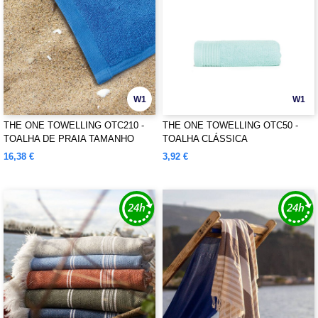
W1
W1
THE ONE TOWELLING OTC210 -
THE ONE TOWELLING OTC50 -
TOALHA DE PRAIA TAMANHO
TOALHA CLÁSSICA
SUPER
16,38 €
3,92 €