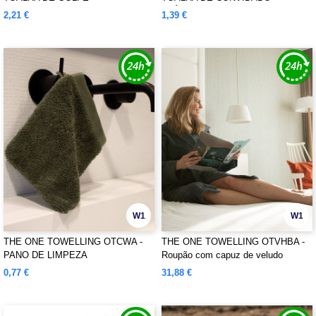
CLÁSSICA
2,21 €
1,39 €
W1
W1
THE ONE TOWELLING OTCWA -
THE ONE TOWELLING OTVHBA -
PANO DE LIMPEZA
Roupão com capuz de veludo
0,77 €
31,88 €