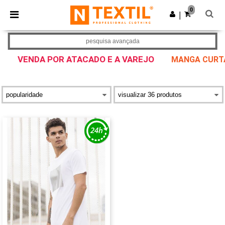
×
App Ntextil
0
Obter app
|
Melhores preços na app!
pesquisa avançada
VENDA POR ATACADO E A VAREJO
MANGA CURTA