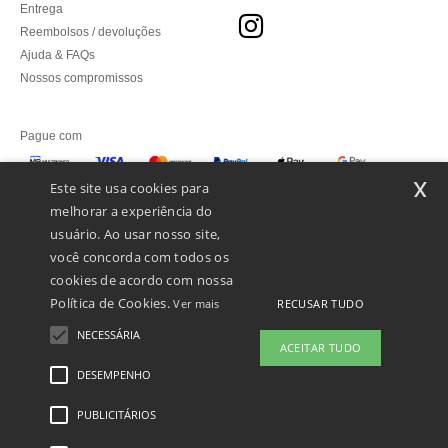
Entrega
Reembolsos / devoluções
Ajuda & FAQs
Nossos compromissos
Pague com
x
Este site usa cookies para
melhorar a experiência do
Enviamos com
usuário. Ao usar nosso site,
você concorda com todos os
cookies de acordo com nossa
Política de Cookies.
RECUSAR TUDO
Ver mais
NECESSÁRIA
ACEITAR TUDO
DESEMPENHO
👋
Olá
Se tiver alguma dúvida ou questão,
PUBLICITÁRIOS
Menções Legais
-
Política de Privacidade
-
Condições Gerais De Acesso E Uso
-
pode contactar-nos a qualquer
Condições Gerais De Contratação
-
Política de cookies
-
Mapa do Site
Copyright
momento. O nosso chatbot está aqui
2026 ntextil.pt - Todos os direitos reservados