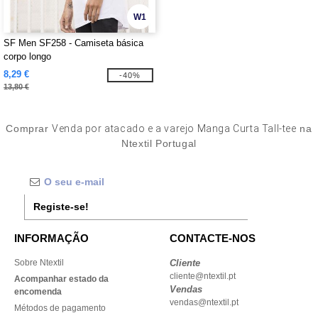
W1
SF Men SF258 - Camiseta básica
corpo longo
8,29 €
-40%
13,80 €
Comprar
Venda por atacado e a varejo Manga Curta Tall-tee
na
Ntextil Portugal
Registe-se!
INFORMAÇÃO
CONTACTE-NOS
Sobre Ntextil
Cliente
cliente@ntextil.pt
Acompanhar estado da
Vendas
encomenda
vendas@ntextil.pt
Métodos de pagamento