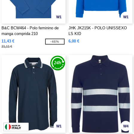
W1
W1
B&C BCW464 - Polo feminino de
JHK JK215K - POLO UNISSEXO
manga comprida 210
LS KID
11,43 €
6,00 €
-46%
21,11 €
W1
W4