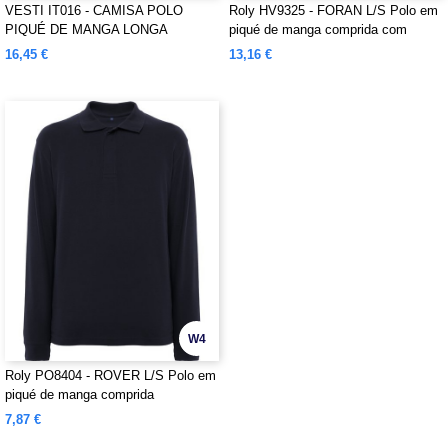
VESTI IT016 - CAMISA POLO
Roly HV9325 - FORAN L/S Polo em
PIQUÉ DE MANGA LONGA
piqué de manga comprida com
INFANTIL
visibilidade melhorada e tratamento
16,45 €
13,16 €
antiborboto
W4
Roly PO8404 - ROVER L/S Polo em
piqué de manga comprida
7,87 €