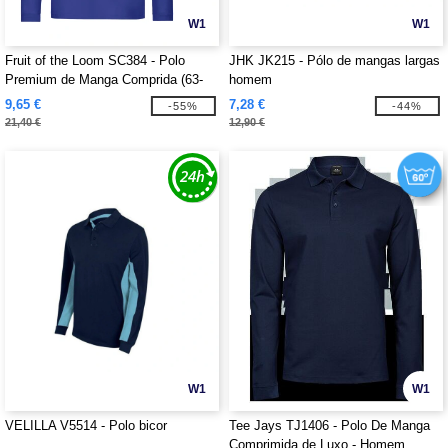
W1
W1
Fruit of the Loom SC384 - Polo
JHK JK215 - Pólo de mangas largas
Premium de Manga Comprida (63-
homem
310-0)
9,65 €
7,28 €
-55%
-44%
21,40 €
12,90 €
W1
W1
VELILLA V5514 - Polo bicor
Tee Jays TJ1406 - Polo De Manga
Comprimida de Luxo - Homem