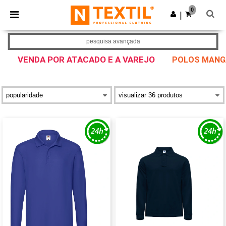
×
App Ntextil
0
Obter app
|
Melhores preços na app!
pesquisa avançada
VENDA POR ATACADO E A VAREJO
POLOS MANG