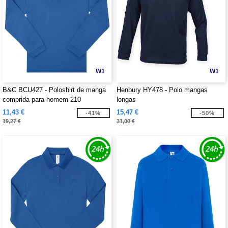
W1
W1
B&C BCU427 - Poloshirt de manga
Henbury HY478 - Polo mangas
comprida para homem 210
longas
11,43 €
15,47 €
-41%
-50%
19,27 €
31,00 €