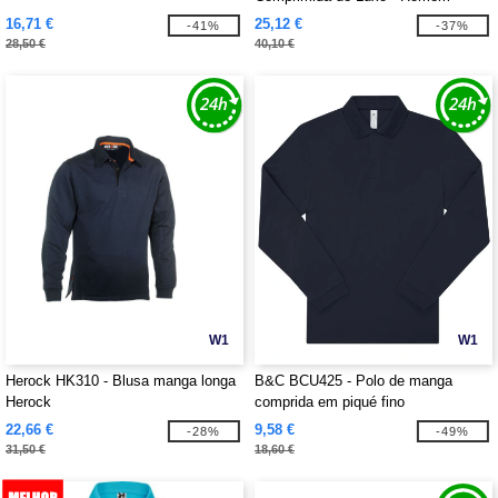
16,71 €
25,12 €
-41%
-37%
28,50 €
40,10 €
W1
W1
Herock HK310 - Blusa manga longa
B&C BCU425 - Polo de manga
Herock
comprida em piqué fino
22,66 €
9,58 €
-28%
-49%
31,50 €
18,60 €