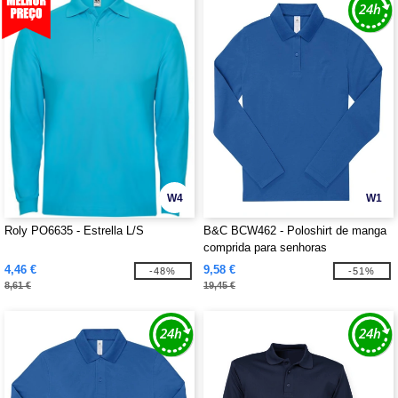
W4
W1
Roly PO6635 - Estrella L/S
B&C BCW462 - Poloshirt de manga
comprida para senhoras
4,46 €
9,58 €
-48%
-51%
8,61 €
19,45 €