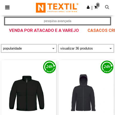
×
App Ntextil
0
Obter app
|
Melhores preços na app!
pesquisa avançada
VENDA POR ATACADO E A VAREJO
CASACOS CR