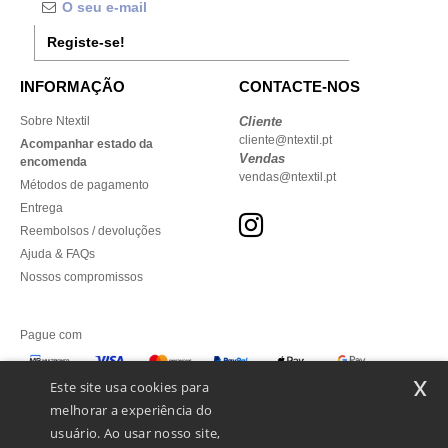
Registe-se!
INFORMAÇÃO
CONTACTE-NOS
Sobre Ntextil
Cliente
cliente@ntextil.pt
Acompanhar estado da
Vendas
encomenda
vendas@ntextil.pt
Métodos de pagamento
Entrega
Reembolsos / devoluções
Ajuda & FAQs
Nossos compromissos
Pague com
x
Este site usa cookies para
melhorar a experiência do
Enviamos com
usuário. Ao usar nosso site,