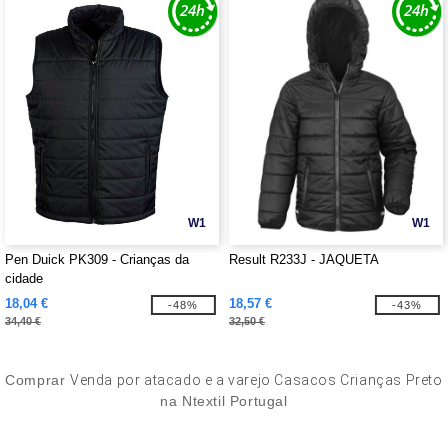
W1
W1
Pen Duick PK309 - Crianças da
Result R233J - JAQUETA
cidade
18,04 €
18,57 €
-48%
-43%
34,40 €
32,50 €
Comprar
Venda por atacado e a varejo Casacos Crianças Preto
na Ntextil Portugal