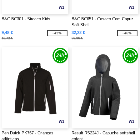
W1
W1
B&C BC301 - Sirocco Kids
B&C BC651 - Casaco Com Capuz
Soft-Shell
9,48 €
32,22 €
-43%
-46%
16,72 €
59,96 €
W1
W1
Pen Duick PK767 - Crianças
Result RS224J - Capuche softshell
atlânticas
enfant