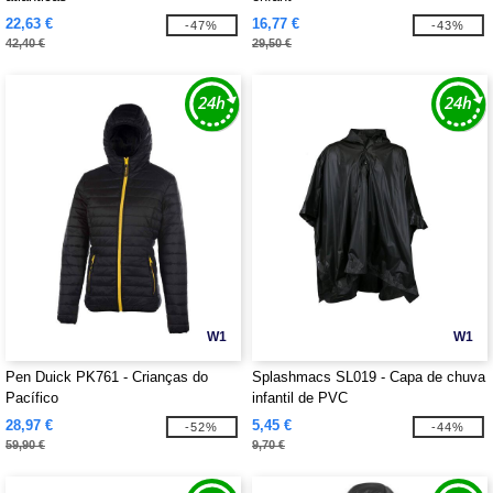
22,63 €
16,77 €
-47%
-43%
42,40 €
29,50 €
W1
W1
Pen Duick PK761 - Crianças do
Splashmacs SL019 - Capa de chuva
Pacífico
infantil de PVC
28,97 €
5,45 €
-52%
-44%
59,90 €
9,70 €