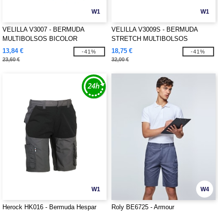
W1
W1
VELILLA V3007 - BERMUDA
VELILLA V3009S - BERMUDA
MULTIBOLSOS BICOLOR
STRETCH MULTIBOLSOS
13,84 €
18,75 €
-41%
-41%
23,60 €
32,00 €
W1
W4
Herock HK016 - Bermuda Hespar
Roly BE6725 - Armour