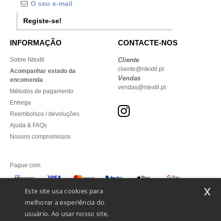
Registe-se!
INFORMAÇÃO
CONTACTE-NOS
Sobre Ntextil
Cliente
cliente@ntextil.pt
Acompanhar estado da
Vendas
encomenda
vendas@ntextil.pt
Métodos de pagamento
Entrega
Reembolsos / devoluções
Ajuda & FAQs
Nossos compromissos
Pague com
x
Este site usa cookies para
melhorar a experiência do
Enviamos com
usuário. Ao usar nosso site,