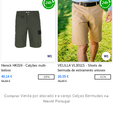
W1
W1
Herock HK024 - Calções multi-
VELILLA VL3011S - Shorts de
bolsos
bermuda de estiramento unissex
40,14 €
20,55 €
-28%
-41%
55,56 €
35,00 €
Comprar
Venda por atacado e a varejo Calças Bermudas
na
Ntextil Portugal