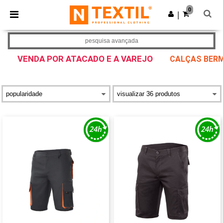
×
App Ntextil
0
Obter app
|
Melhores preços na app!
pesquisa avançada
VENDA POR ATACADO E A VAREJO
CALÇAS BER