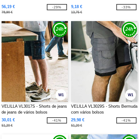
56,19 €
9,18 €
-29%
-33%
78,90 €
13,75 €
W1
W1
VELILLA VL3017S - Shorts de jeans
VELILLA VL3029S - Shorts Bermuda
de jeans de vários bolsos
com vários bolsos
30,01 €
29,98 €
-41%
-41%
51,20 €
51,20 €