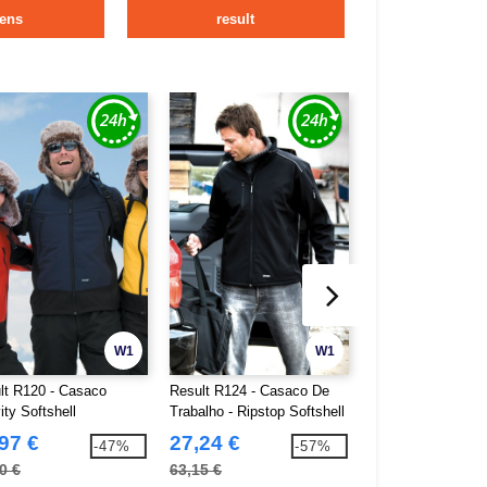
ens
result
W1
W1
lt R120 - Casaco
Result R124 - Casaco De
Result R71 - Cas
ity Softshell
Trabalho - Ripstop Softshell
Robusto Workguar
Mangas Com Zip
97 €
27,24 €
37,91 €
-47%
-57%
0 €
63,15 €
74,60 €