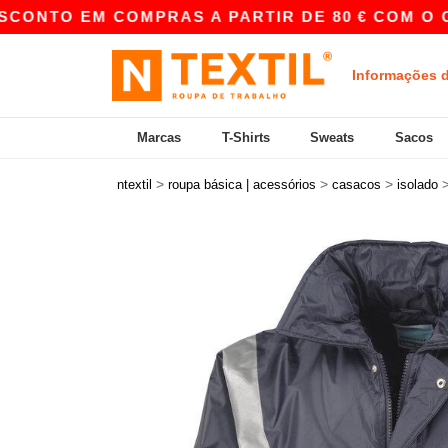
O EM COMPRAS A PARTIR DE 80 € COM O CÓDIG
Informações 
Marcas
T-Shirts
Sweats
Sacos
>
>
>
ntextil
roupa básica | acessórios
casacos
isolado