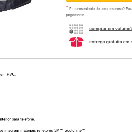
É representante de uma empresa? Para 
pagamento.
comprar em volume
entrega gratuita em 
o em PVC.
nterior para telefone.
e integram materiais refletores 3M™ Scotchlite™.