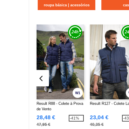
roupa básica | acessórios
ca
W1
Result R88 - Colete à Prova
Result R127 - Colete L
de Vento
28,48 €
23,04 €
-41%
-4
47,95 €
40,35 €