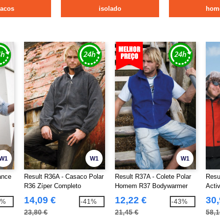
sacos
isolado
hom
W1
W1
W1
ance
Result R36A - Casaco Polar
Result R37A - Colete Polar
Resu
R36 Zíper Completo
Homem R37 Bodywarmer
Activ
14,09 €
12,22 €
30,
3%
-41%
-43%
23,80 €
21,45 €
58,1