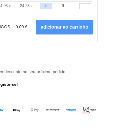
+
24.93
24.28
9
€
€
IGOS
0.00
€
um desconto no seu próximo pedido
giste-se!