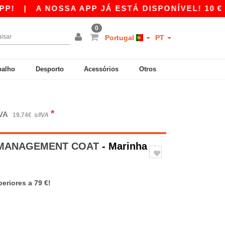
|
A NOSSA APP JÁ ESTÁ DISPONÍVEL! 10 € DE D
0
Portugal
PT
balho
Desporto
Acessórios
Otros
*
IVA
19.74€
s/IVA
- MANAGEMENT COAT
- Marinha
eriores a 79 €!