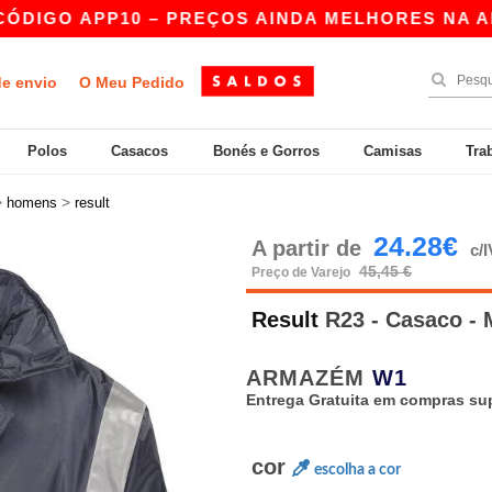
O APP10 – PREÇOS AINDA MELHORES NA APP!
de envio
O Meu Pedido
Polos
Casacos
Bonés e Gorros
Camisas
Tra
>
>
homens
result
24.28€
A partir de
c/
45,45 €
Preço de Varejo
Result
R23 - Casaco 
ARMAZÉM
W1
Entrega Gratuita em compras sup
cor
escolha a cor