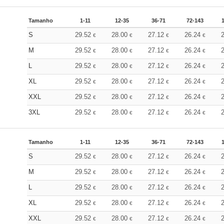
Tamanho
1-11
12-35
36-71
72-143
S
29.52
28.00
27.12
26.24
€
€
€
€
M
29.52
28.00
27.12
26.24
€
€
€
€
L
29.52
28.00
27.12
26.24
€
€
€
€
XL
29.52
28.00
27.12
26.24
€
€
€
€
XXL
29.52
28.00
27.12
26.24
€
€
€
€
3XL
29.52
28.00
27.12
26.24
€
€
€
€
Tamanho
1-11
12-35
36-71
72-143
S
29.52
28.00
27.12
26.24
€
€
€
€
M
29.52
28.00
27.12
26.24
€
€
€
€
L
29.52
28.00
27.12
26.24
€
€
€
€
XL
29.52
28.00
27.12
26.24
€
€
€
€
XXL
29.52
28.00
27.12
26.24
€
€
€
€