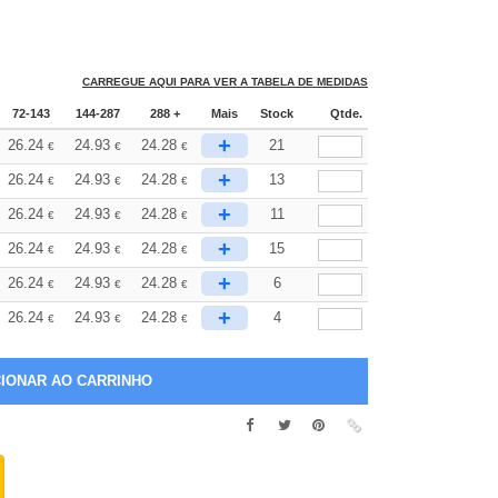
CARREGUE AQUI PARA VER A TABELA DE MEDIDAS
72-143
144-287
288 +
Mais
Stock
Qtde.
+
26.24
24.93
24.28
21
€
€
€
+
26.24
24.93
24.28
13
€
€
€
+
26.24
24.93
24.28
11
€
€
€
+
26.24
24.93
24.28
15
€
€
€
+
26.24
24.93
24.28
6
€
€
€
+
26.24
24.93
24.28
4
€
€
€