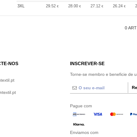
3XL
29.52
28.00
27.12
26.24
€
€
€
€
0
ART
TE-NOS
INSCREVER-SE
Torne-se membro e beneficie de 
extil.pt
Re
extil.pt
Pague com
Enviamos com