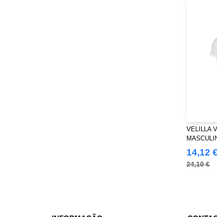
VELILLA V
MASCULI
CURTAS
14,12 
24,10 €