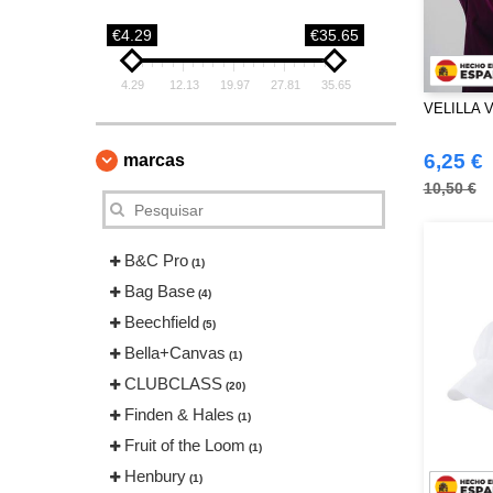
€4.29
€35.65
4.29
12.13
19.97
27.81
35.65
VELILLA V3
6,25 €
marcas
10,50 €
B&C Pro
(1)
Bag Base
(4)
Beechfield
(5)
Bella+Canvas
(1)
CLUBCLASS
(20)
Finden & Hales
(1)
Fruit of the Loom
(1)
Henbury
(1)