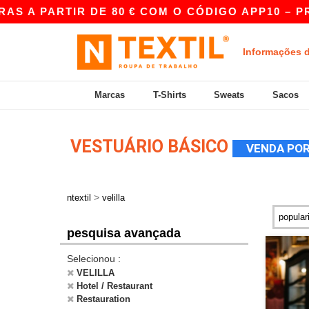
 PARTIR DE 80 € COM O CÓDIGO APP10 – PREÇO
Informações 
Marcas
T-Shirts
Sweats
Sacos
VESTUÁRIO BÁSICO
VENDA POR
>
ntextil
velilla
pesquisa avançada
Selecionou :
VELILLA
Hotel / Restaurant
Restauration