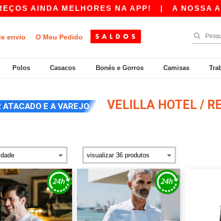
S AINDA MELHORES NA APP!
|
A NOSSA APP JÁ
de envio
O Meu Pedido
Polos
Casacos
Bonés e Gorros
Camisas
Tra
VELILLA HOTEL / 
 ATACADO E A VAREJO