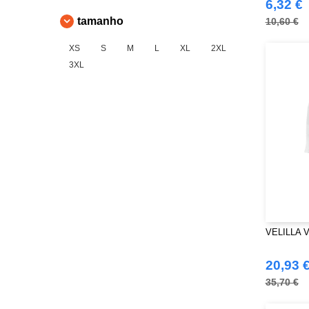
6,32 €
tamanho
10,60 €
XS
S
M
L
XL
2XL
3XL
VELILLA V
20,93 
35,70 €