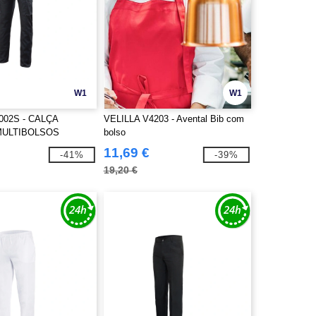
W1
W1
002S - CALÇA
VELILLA V4203 - Avental Bib com
MULTIBOLSOS
bolso
11,69 €
-41%
-39%
19,20 €