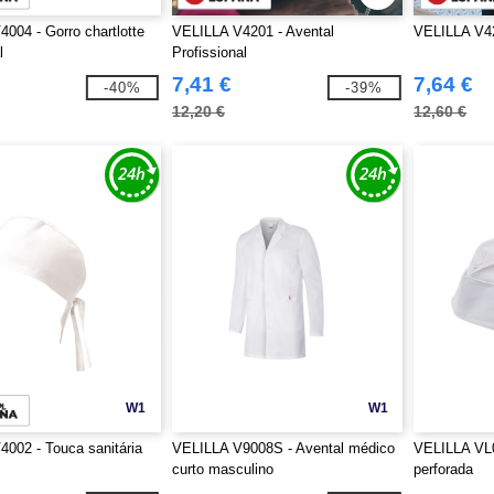
004 - Gorro chartlotte
VELILLA V4201 - Avental
VELILLA V42
l
Profissional
7,41 €
7,64 €
-40%
-39%
12,20 €
12,60 €
W1
W1
002 - Touca sanitária
VELILLA V9008S - Avental médico
VELILLA VL0
curto masculino
perforada