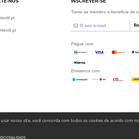
TE-NOS
INSCREVER-SE
Torne-se membro e beneficie de 
extil.pt
Re
extil.pt
Pague com
Enviamos com
o usar nosso site, você concorda com todos os cookies de acordo com no
👋
Ol
Se tiv
nosso 
UNCIONALIDADE
ais De Acesso E Uso
-
Condições Gerais De Contratação
-
Política de cookies
-
Mapa do Si