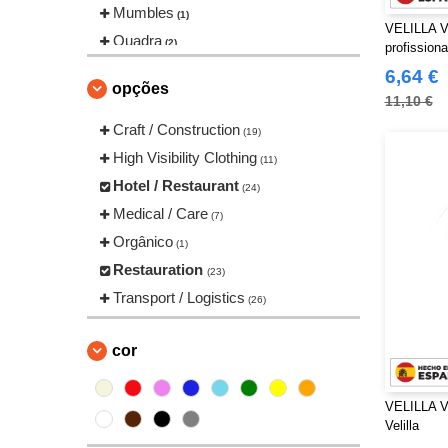
Mumbles
(1)
VELILLA V4
Quadra
(2)
profissiona
Result
(2)
6,64 €
opções
Tombo
(3)
11,10 €
Towel city
Craft / Construction
(4)
(19)
VELILLA
High Visibility Clothing
(24)
(11)
Westford mill
Hotel / Restaurant
(1)
(24)
Medical / Care
(7)
Orgânico
(1)
Restauration
(23)
Transport / Logistics
(26)
cor
VELILLA V4
Velilla