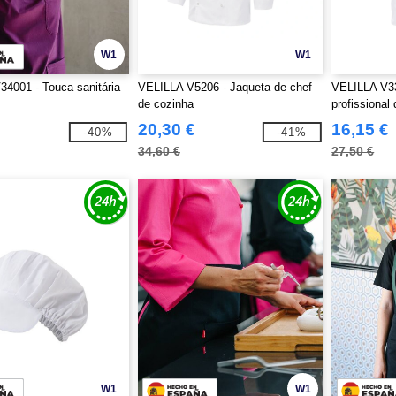
W1
W1
4001 - Touca sanitária
VELILLA V5206 - Jaqueta de chef
VELILLA V33
de cozinha
profissional
20,30 €
16,15 €
-40%
-41%
34,60 €
27,50 €
W1
W1