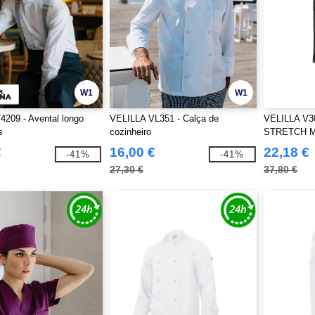
W1
W1
209 - Avental longo
VELILLA VL351 - Calça de
VELILLA V3
s
cozinheiro
STRETCH 
€
16,00 €
22,18 €
-41%
-41%
27,30 €
37,80 €