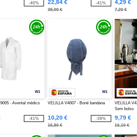
22,84 €
4,29 €
-40%
-41%
39,00 €
7,20 €
W1
W1
9005 - Avental médico
VELILLA V4007 - Boné bandana
VELILLA V42
Sem bolso
€
10,20 €
9,79 €
-41%
-39%
16,80 €
16,10 €