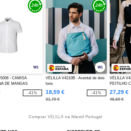
W1
W1
5008 - CAMISA
VELILLA V4210B - Avental de dois
VELILLA V4
NA DE MANGAS
tons
PEITILHO 
€
18,59 €
27,29 €
-41%
-41%
31,70 €
46,60 €
Comprar
VELILLA
na Ntextil Portugal