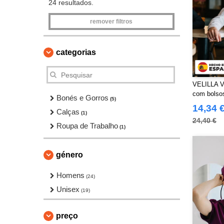
24 resultados.
remover filtros
categorias
VELILLA V4
com bolso
Bonés e Gorros
(5)
14,34 
Calças
(1)
24,40 €
Roupa de Trabalho
(1)
género
Homens
(24)
Unisex
(19)
preço