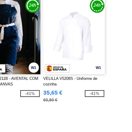
W1
W1
211B - AVENTAL COM
VELILLA V5208S - Uniforme de
CANVAS
cozinha
35,65 €
-41%
-41%
60,80 €