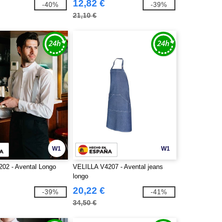
12,82 €
-40%
-39%
21,10 €
W1
W1
02 - Avental Longo
VELILLA V4207 - Avental jeans
longo
20,22 €
-39%
-41%
34,50 €