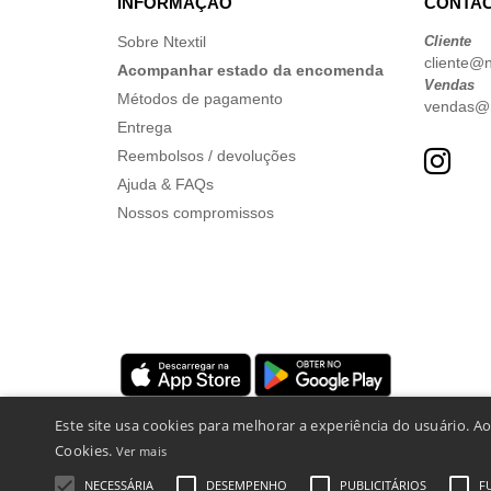
INFORMAÇÃO
CONTAC
Sobre Ntextil
Cliente
cliente@nt
Acompanhar estado da encomenda
Vendas
Métodos de pagamento
vendas@nt
Entrega
Reembolsos / devoluções
Ajuda & FAQs
Nossos compromissos
Este site usa cookies para melhorar a experiência do usuário. A
Cookies.
Ver mais
NECESSÁRIA
DESEMPENHO
PUBLICITÁRIOS
F
Menções Legais
-
Política de Privacidade
-
Condições Ger