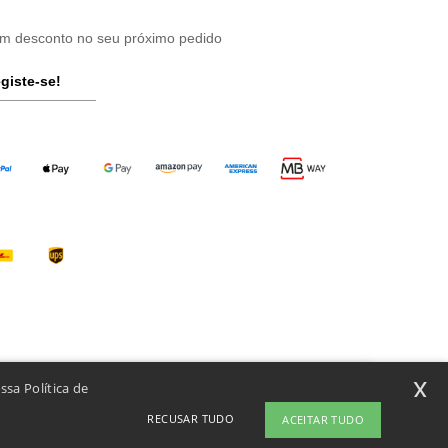
um desconto no seu próximo pedido
giste-se!
x
ssa Política de
á
er alguma dúvida ou questão, pode contactar-nos a qualquer momento. O
RECUSAR TUDO
ACEITAR TUDO
chatbot está aqui para ajudar.
te
Copyright 2026 ntextil.pt - Todos os direitos reservados