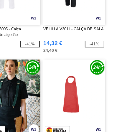
W1
W1
005 - Calça
VELILLA V3011 - CALÇA DE SALA
 de algodão
14,32 €
-41%
-41%
24,40 €
W1
W1