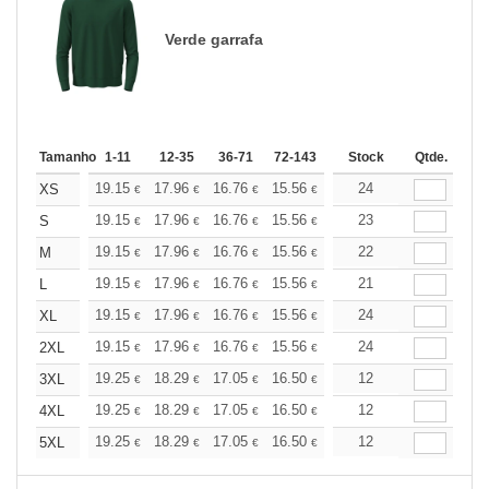
Verde garrafa
Tamanho
1-11
12-35
36-71
72-143
144-287
Stock
288 +
Qtde.
Mais
+
19.15
17.96
16.76
15.56
14.36
24
13.76
XS
€
€
€
€
€
€
+
19.15
17.96
16.76
15.56
14.36
23
13.76
S
€
€
€
€
€
€
+
19.15
17.96
16.76
15.56
14.36
22
13.76
M
€
€
€
€
€
€
+
19.15
17.96
16.76
15.56
14.36
21
13.76
L
€
€
€
€
€
€
+
19.15
17.96
16.76
15.56
14.36
24
13.76
XL
€
€
€
€
€
€
+
19.15
17.96
16.76
15.56
14.36
24
13.76
2XL
€
€
€
€
€
€
+
19.25
18.29
17.05
16.50
15.68
12
15.26
3XL
€
€
€
€
€
€
+
19.25
18.29
17.05
16.50
15.68
12
15.26
4XL
€
€
€
€
€
€
+
19.25
18.29
17.05
16.50
15.68
12
15.26
5XL
€
€
€
€
€
€