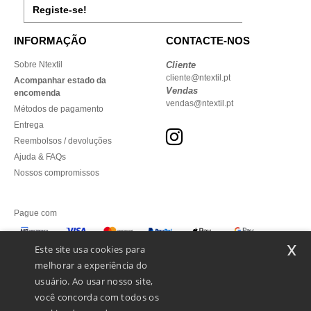
Registe-se!
INFORMAÇÃO
CONTACTE-NOS
Sobre Ntextil
Cliente
cliente@ntextil.pt
Acompanhar estado da
Vendas
encomenda
vendas@ntextil.pt
Métodos de pagamento
Entrega
Reembolsos / devoluções
Ajuda & FAQs
Nossos compromissos
Pague com
x
Este site usa cookies para
melhorar a experiência do
Enviamos com
usuário. Ao usar nosso site,
você concorda com todos os