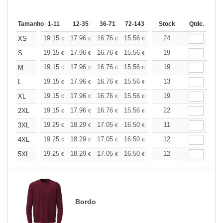
Tamanho
1-11
12-35
36-71
72-143
144-287
Stock
288 +
Qtde.
Mais
+
19.15
17.96
16.76
15.56
14.36
24
13.76
XS
€
€
€
€
€
€
+
19.15
17.96
16.76
15.56
14.36
19
13.76
S
€
€
€
€
€
€
+
19.15
17.96
16.76
15.56
14.36
19
13.76
M
€
€
€
€
€
€
+
19.15
17.96
16.76
15.56
14.36
13
13.76
L
€
€
€
€
€
€
+
19.15
17.96
16.76
15.56
14.36
19
13.76
XL
€
€
€
€
€
€
+
19.15
17.96
16.76
15.56
14.36
22
13.76
2XL
€
€
€
€
€
€
+
19.25
18.29
17.05
16.50
15.68
11
15.26
3XL
€
€
€
€
€
€
+
19.25
18.29
17.05
16.50
15.68
12
15.26
4XL
€
€
€
€
€
€
+
19.25
18.29
17.05
16.50
15.68
12
15.26
5XL
€
€
€
€
€
€
Bordo