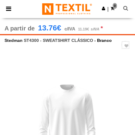
×
App Ntextil
0
Obter app
|
Melhores preços na app!
13.76€
A partir de
*
c/IVA
11.19€
s/IVA
Stedman
ST4300 - SWEATSHIRT CLÁSSICO
- Branco
Previous
Next