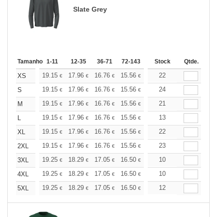
Slate Grey
Tamanho
1-11
12-35
36-71
72-143
144-287
Stock
288 +
Qtde.
Mais
+
19.15
17.96
16.76
15.56
14.36
22
13.76
XS
€
€
€
€
€
€
+
19.15
17.96
16.76
15.56
14.36
24
13.76
S
€
€
€
€
€
€
+
19.15
17.96
16.76
15.56
14.36
21
13.76
M
€
€
€
€
€
€
+
19.15
17.96
16.76
15.56
14.36
13
13.76
L
€
€
€
€
€
€
+
19.15
17.96
16.76
15.56
14.36
22
13.76
XL
€
€
€
€
€
€
+
19.15
17.96
16.76
15.56
14.36
23
13.76
2XL
€
€
€
€
€
€
+
19.25
18.29
17.05
16.50
15.68
10
15.26
3XL
€
€
€
€
€
€
+
19.25
18.29
17.05
16.50
15.68
10
15.26
4XL
€
€
€
€
€
€
+
19.25
18.29
17.05
16.50
15.68
12
15.26
5XL
€
€
€
€
€
€