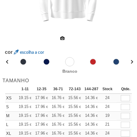
cor
escolha a cor
Branco
TAMANHO
1-11
12-35
36-71
72-143
144-287
Stock
288 +
Mais
Qtde.
+
19.15
17.96
16.76
15.56
14.36
13.76
24
XS
€
€
€
€
€
€
+
19.15
17.96
16.76
15.56
14.36
13.76
24
S
€
€
€
€
€
€
+
19.15
17.96
16.76
15.56
14.36
13.76
19
M
€
€
€
€
€
€
+
19.15
17.96
16.76
15.56
14.36
13.76
21
L
€
€
€
€
€
€
+
19.15
17.96
16.76
15.56
14.36
13.76
24
XL
€
€
€
€
€
€