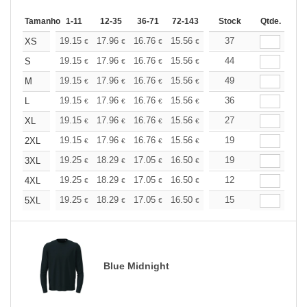
Tamanho
1-11
12-35
36-71
72-143
144-287
Stock
288 +
Qtde.
Mais
+
19.15
17.96
16.76
15.56
14.36
37
13.76
XS
€
€
€
€
€
€
+
19.15
17.96
16.76
15.56
14.36
44
13.76
S
€
€
€
€
€
€
+
19.15
17.96
16.76
15.56
14.36
49
13.76
M
€
€
€
€
€
€
+
19.15
17.96
16.76
15.56
14.36
36
13.76
L
€
€
€
€
€
€
+
19.15
17.96
16.76
15.56
14.36
27
13.76
XL
€
€
€
€
€
€
+
19.15
17.96
16.76
15.56
14.36
19
13.76
2XL
€
€
€
€
€
€
+
19.25
18.29
17.05
16.50
15.68
19
15.26
3XL
€
€
€
€
€
€
+
19.25
18.29
17.05
16.50
15.68
12
15.26
4XL
€
€
€
€
€
€
+
19.25
18.29
17.05
16.50
15.68
15
15.26
5XL
€
€
€
€
€
€
Blue Midnight