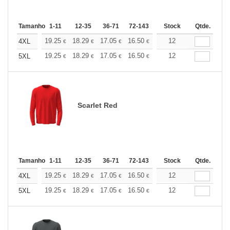
Tamanho
1-11
12-35
36-71
72-143
144-287
Stock
288 +
Qtde.
Mais
+
19.25
18.29
17.05
16.50
15.68
12
15.26
4XL
€
€
€
€
€
€
+
19.25
18.29
17.05
16.50
15.68
12
15.26
5XL
€
€
€
€
€
€
Scarlet Red
Tamanho
1-11
12-35
36-71
72-143
144-287
Stock
288 +
Qtde.
Mais
+
19.25
18.29
17.05
16.50
15.68
12
15.26
4XL
€
€
€
€
€
€
+
19.25
18.29
17.05
16.50
15.68
12
15.26
5XL
€
€
€
€
€
€