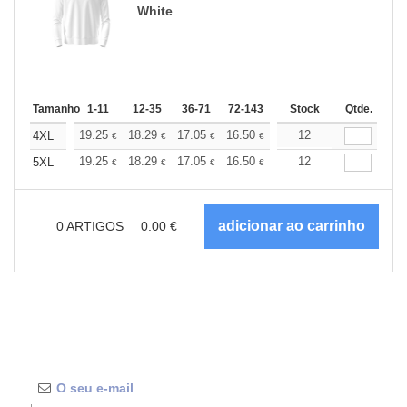
White
Tamanho
1-11
12-35
36-71
72-143
144-287
Stock
288 +
Qtde.
Mais
+
19.25
18.29
17.05
16.50
15.68
12
15.26
4XL
€
€
€
€
€
€
+
19.25
18.29
17.05
16.50
15.68
12
15.26
5XL
€
€
€
€
€
€
0
ARTIGOS
0.00
€