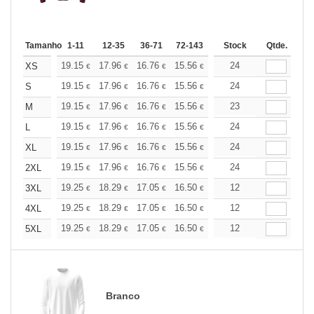
Tamanho
1-11
12-35
36-71
72-143
144-287
Stock
288 +
Qtde.
Mais
+
19.15
17.96
16.76
15.56
14.36
24
13.76
XS
€
€
€
€
€
€
+
19.15
17.96
16.76
15.56
14.36
24
13.76
S
€
€
€
€
€
€
+
19.15
17.96
16.76
15.56
14.36
23
13.76
M
€
€
€
€
€
€
+
19.15
17.96
16.76
15.56
14.36
24
13.76
L
€
€
€
€
€
€
+
19.15
17.96
16.76
15.56
14.36
24
13.76
XL
€
€
€
€
€
€
+
19.15
17.96
16.76
15.56
14.36
24
13.76
2XL
€
€
€
€
€
€
+
19.25
18.29
17.05
16.50
15.68
12
15.26
3XL
€
€
€
€
€
€
+
19.25
18.29
17.05
16.50
15.68
12
15.26
4XL
€
€
€
€
€
€
+
19.25
18.29
17.05
16.50
15.68
12
15.26
5XL
€
€
€
€
€
€
Branco