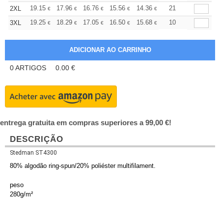
+
19.15
17.96
16.76
15.56
14.36
13.76
21
2XL
€
€
€
€
€
€
+
19.25
18.29
17.05
16.50
15.68
15.26
10
3XL
€
€
€
€
€
€
0
ARTIGOS
0.00
€
entrega gratuita em compras superiores a 99,00 €!
DESCRIÇÃO
Stedman ST4300
80% algodão ring-spun/20% poliéster multifilament.
peso
280g/m²