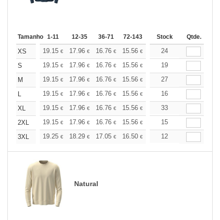
Tamanho
1-11
12-35
36-71
72-143
144-287
Stock
288 +
Qtde.
Mais
+
19.15
17.96
16.76
15.56
14.36
24
13.76
XS
€
€
€
€
€
€
+
19.15
17.96
16.76
15.56
14.36
19
13.76
S
€
€
€
€
€
€
+
19.15
17.96
16.76
15.56
14.36
27
13.76
M
€
€
€
€
€
€
+
19.15
17.96
16.76
15.56
14.36
16
13.76
L
€
€
€
€
€
€
+
19.15
17.96
16.76
15.56
14.36
33
13.76
XL
€
€
€
€
€
€
+
19.15
17.96
16.76
15.56
14.36
15
13.76
2XL
€
€
€
€
€
€
+
19.25
18.29
17.05
16.50
15.68
12
15.26
3XL
€
€
€
€
€
€
Natural