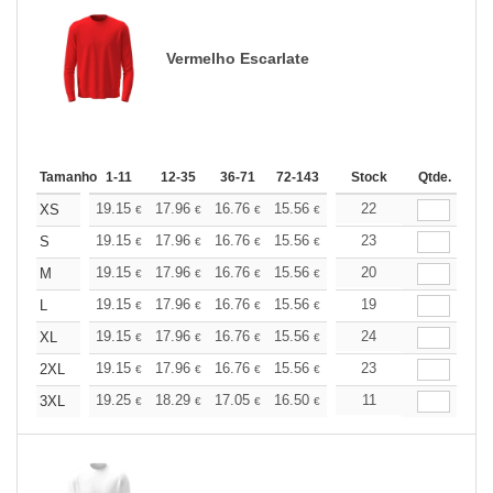
Vermelho Escarlate
Tamanho
1-11
12-35
36-71
72-143
144-287
Stock
288 +
Qtde.
Mais
+
19.15
17.96
16.76
15.56
14.36
22
13.76
XS
€
€
€
€
€
€
+
19.15
17.96
16.76
15.56
14.36
23
13.76
S
€
€
€
€
€
€
+
19.15
17.96
16.76
15.56
14.36
20
13.76
M
€
€
€
€
€
€
+
19.15
17.96
16.76
15.56
14.36
19
13.76
L
€
€
€
€
€
€
+
19.15
17.96
16.76
15.56
14.36
24
13.76
XL
€
€
€
€
€
€
+
19.15
17.96
16.76
15.56
14.36
23
13.76
2XL
€
€
€
€
€
€
+
19.25
18.29
17.05
16.50
15.68
11
15.26
3XL
€
€
€
€
€
€