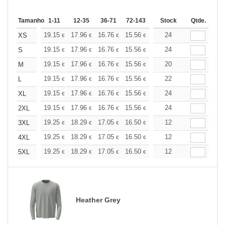
Tamanho
1-11
12-35
36-71
72-143
144-287
Stock
288 +
Qtde.
Mais
+
19.15
17.96
16.76
15.56
14.36
24
13.76
XS
€
€
€
€
€
€
+
19.15
17.96
16.76
15.56
14.36
24
13.76
S
€
€
€
€
€
€
+
19.15
17.96
16.76
15.56
14.36
20
13.76
M
€
€
€
€
€
€
+
19.15
17.96
16.76
15.56
14.36
22
13.76
L
€
€
€
€
€
€
+
19.15
17.96
16.76
15.56
14.36
24
13.76
XL
€
€
€
€
€
€
+
19.15
17.96
16.76
15.56
14.36
24
13.76
2XL
€
€
€
€
€
€
+
19.25
18.29
17.05
16.50
15.68
12
15.26
3XL
€
€
€
€
€
€
+
19.25
18.29
17.05
16.50
15.68
12
15.26
4XL
€
€
€
€
€
€
+
19.25
18.29
17.05
16.50
15.68
12
15.26
5XL
€
€
€
€
€
€
Heather Grey