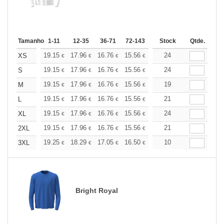
Tamanho
1-11
12-35
36-71
72-143
144-287
Stock
288 +
Qtde.
Mais
+
19.15
17.96
16.76
15.56
14.36
24
13.76
XS
€
€
€
€
€
€
+
19.15
17.96
16.76
15.56
14.36
24
13.76
S
€
€
€
€
€
€
+
19.15
17.96
16.76
15.56
14.36
19
13.76
M
€
€
€
€
€
€
+
19.15
17.96
16.76
15.56
14.36
21
13.76
L
€
€
€
€
€
€
+
19.15
17.96
16.76
15.56
14.36
24
13.76
XL
€
€
€
€
€
€
+
19.15
17.96
16.76
15.56
14.36
21
13.76
2XL
€
€
€
€
€
€
+
19.25
18.29
17.05
16.50
15.68
10
15.26
3XL
€
€
€
€
€
€
Bright Royal