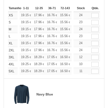
Tamanho
1-11
12-35
36-71
72-143
144-287
Stock
288 +
Qtde.
Mais
+
19.15
17.96
16.76
15.56
14.36
24
13.76
XS
€
€
€
€
€
€
+
19.15
17.96
16.76
15.56
14.36
23
13.76
S
€
€
€
€
€
€
+
19.15
17.96
16.76
15.56
14.36
24
13.76
M
€
€
€
€
€
€
+
19.15
17.96
16.76
15.56
14.36
23
13.76
L
€
€
€
€
€
€
+
19.15
17.96
16.76
15.56
14.36
24
13.76
XL
€
€
€
€
€
€
+
19.15
17.96
16.76
15.56
14.36
24
13.76
2XL
€
€
€
€
€
€
+
19.25
18.29
17.05
16.50
15.68
12
15.26
3XL
€
€
€
€
€
€
+
19.25
18.29
17.05
16.50
15.68
10
15.26
4XL
€
€
€
€
€
€
+
19.25
18.29
17.05
16.50
15.68
11
15.26
5XL
€
€
€
€
€
€
Navy Blue