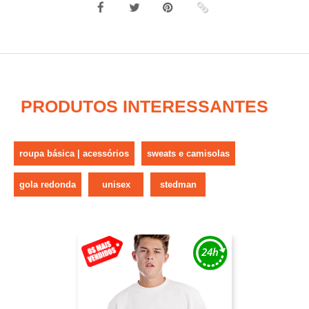
PRODUTOS INTERESSANTES
roupa básica | acessórios
sweats e camisolas
gola redonda
unisex
stedman