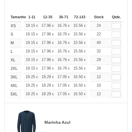
Tamanho
1-11
12-35
36-71
72-143
144-287
Stock
288 +
Qtde.
Mais
+
19.15
17.96
16.76
15.56
14.36
24
13.76
XS
€
€
€
€
€
€
+
19.15
17.96
16.76
15.56
14.36
22
13.76
S
€
€
€
€
€
€
+
19.15
17.96
16.76
15.56
14.36
40
13.76
M
€
€
€
€
€
€
+
19.15
17.96
16.76
15.56
14.36
32
13.76
L
€
€
€
€
€
€
+
19.15
17.96
16.76
15.56
14.36
29
13.76
XL
€
€
€
€
€
€
+
19.15
17.96
16.76
15.56
14.36
24
13.76
2XL
€
€
€
€
€
€
+
19.25
18.29
17.05
16.50
15.68
12
15.26
3XL
€
€
€
€
€
€
+
19.25
18.29
17.05
16.50
15.68
10
15.26
4XL
€
€
€
€
€
€
+
19.25
18.29
17.05
16.50
15.68
12
15.26
5XL
€
€
€
€
€
€
Marinha Azul