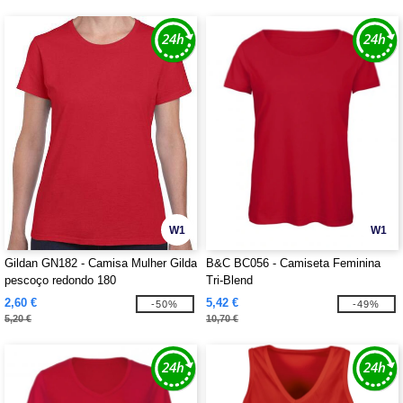
W1
W1
Gildan GN182 - Camisa Mulher Gilda
B&C BC056 - Camiseta Feminina
pescoço redondo 180
Tri-Blend
2,60 €
5,42 €
-50%
-49%
5,20 €
10,70 €