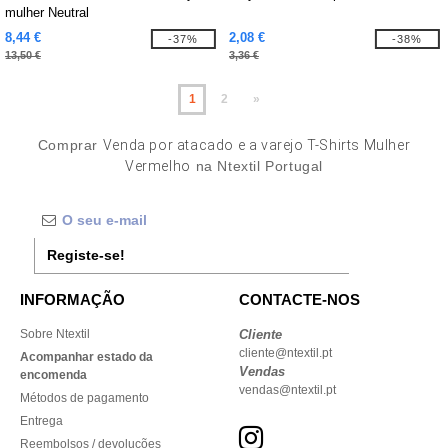
mulher Neutral
8,44 €
2,08 €
-37%
-38%
13,50 €
3,36 €
1
2
»
Comprar
Venda por atacado e a varejo T-Shirts Mulher
Vermelho
na Ntextil Portugal
Registe-se!
INFORMAÇÃO
CONTACTE-NOS
Sobre Ntextil
Cliente
cliente@ntextil.pt
Acompanhar estado da
Vendas
encomenda
vendas@ntextil.pt
Métodos de pagamento
Entrega
Reembolsos / devoluções