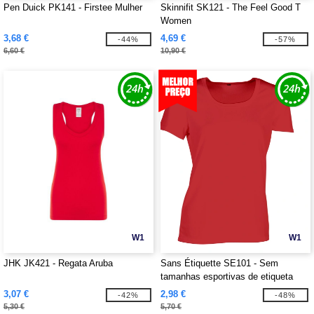
Pen Duick PK141 - Firstee Mulher
Skinnifit SK121 - The Feel Good T
Women
3,68 €
4,69 €
-44%
-57%
6,60 €
10,90 €
W1
W1
JHK JK421 - Regata Aruba
Sans Étiquette SE101 - Sem
tamanhas esportivas de etiqueta
Mulheres
3,07 €
2,98 €
-42%
-48%
5,30 €
5,70 €