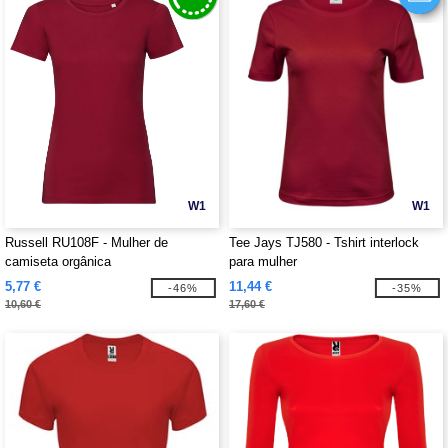
W1
W1
Russell RU108F - Mulher de
Tee Jays TJ580 - Tshirt interlock
camiseta orgânica
para mulher
5,77 €
11,44 €
-46%
-35%
10,60 €
17,60 €