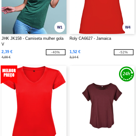
W1
W4
JHK JK158 - Camiseta mulher gola
Roly CA6627 - Jamaica
V
2,39 €
1,52 €
-40%
-52%
4,00 €
3,14 €