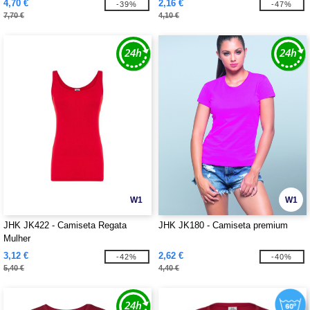
4,70 €
2,16 €
-39%
-47%
7,70 €
4,10 €
W1
W1
JHK JK422 - Camiseta Regata
JHK JK180 - Camiseta premium
Mulher
3,12 €
2,62 €
-42%
-40%
5,40 €
4,40 €