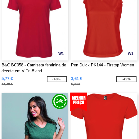
W1
W1
B&C BC058 - Camiseta feminina de
Pen Duick PK144 - Firstop Women
decote em V Tri-Blend
5,77 €
3,61 €
-49%
-42%
11,40 €
6,20 €