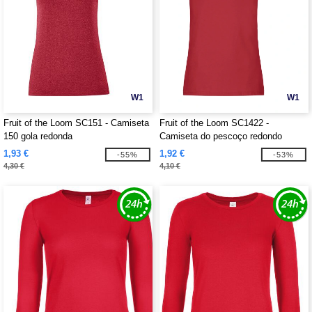
W1
W1
Fruit of the Loom SC151 - Camiseta
Fruit of the Loom SC1422 -
150 gola redonda
Camiseta do pescoço redondo
feminino
1,93 €
1,92 €
-55%
-53%
4,30 €
4,10 €