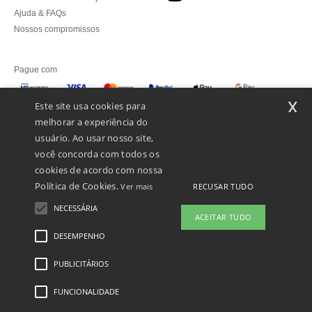
Ajuda & FAQs
Nossos compromissos
Pague com
x
Este site usa cookies para
melhorar a experiência do
Enviamos com
usuário. Ao usar nosso site,
você concorda com todos os
cookies de acordo com nossa
Política de Cookies.
RECUSAR TUDO
Ver mais
NECESSÁRIA
ACEITAR TUDO
DESEMPENHO
👋
Olá
Se tiver alguma dúvida ou questão,
PUBLICITÁRIOS
Menções Legais
-
Política de Privacidade
-
Condições Gerais De Acesso E Uso
-
pode contactar-nos a qualquer
Condições Gerais De Contratação
-
Política de cookies
-
Mapa do Site
Copyright
momento. O nosso chatbot está aqui
2026 ntextil.pt - Todos os direitos reservados
FUNCIONALIDADE
para ajudar.