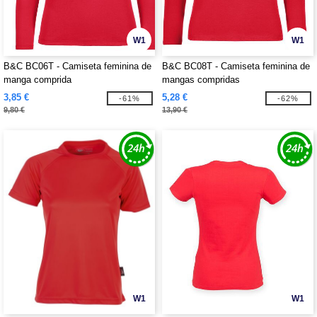
W1
W1
B&C BC06T - Camiseta feminina de
B&C BC08T - Camiseta feminina de
manga comprida
mangas compridas
3,85 €
5,28 €
-61%
-62%
9,80 €
13,90 €
W1
W1