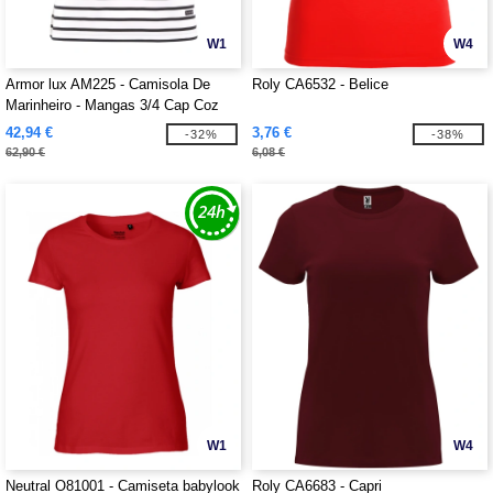
W1
W4
Armor lux AM225 - Camisola De
Roly CA6532 - Belice
Marinheiro - Mangas 3/4 Cap Coz
42,94 €
3,76 €
-32%
-38%
62,90 €
6,08 €
W1
W4
Neutral O81001 - Camiseta babylook
Roly CA6683 - Capri