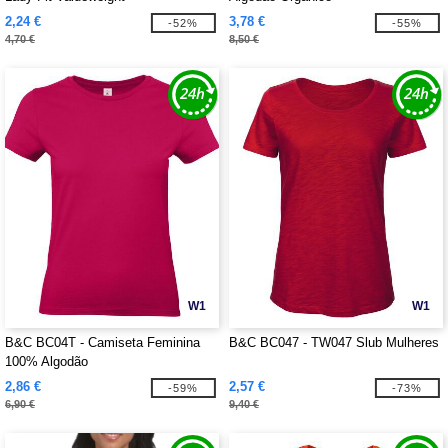
2,24 €
3,78 €
-52%
-55%
4,70 €
8,50 €
W1
W1
B&C BC04T - Camiseta Feminina
B&C BC047 - TW047 Slub Mulheres
100% Algodão
2,86 €
2,57 €
-59%
-73%
6,90 €
9,40 €