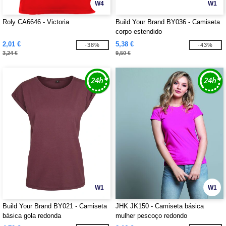
W4
W1
Roly CA6646 - Victoria
Build Your Brand BY036 - Camiseta
corpo estendido
2,01 €
5,38 €
-38%
-43%
3,24 €
9,50 €
W1
W1
Build Your Brand BY021 - Camiseta
JHK JK150 - Camiseta básica
básica gola redonda
mulher pescoço redondo