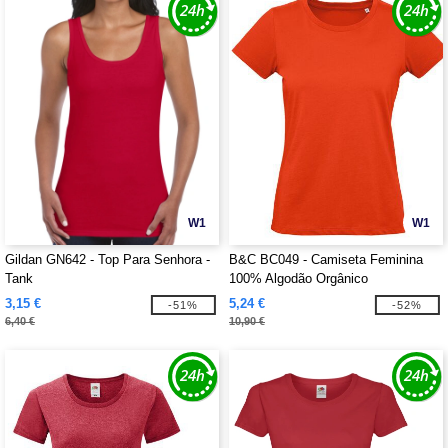
W1
W1
Gildan GN642 - Top Para Senhora -
B&C BC049 - Camiseta Feminina
Tank
100% Algodão Orgânico
3,15 €
5,24 €
-51%
-52%
6,40 €
10,90 €