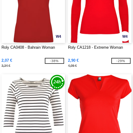
W4
W4
Roly CA0408 - Bahrain Woman
Roly CA1218 - Extreme Woman
2,07 €
2,90 €
-38%
-29%
3,34 €
4,09 €