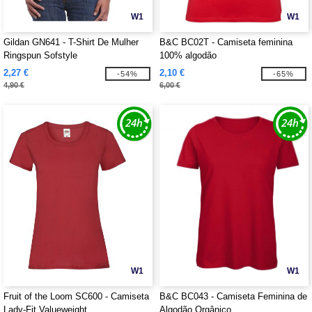
W1
W1
Gildan GN641 - T-Shirt De Mulher
B&C BC02T - Camiseta feminina
Ringspun Sofstyle
100% algodão
2,27 €
2,10 €
-54%
-65%
4,90 €
6,00 €
W1
W1
Fruit of the Loom SC600 - Camiseta
B&C BC043 - Camiseta Feminina de
Lady-Fit Valueweight
Algodão Orgânico