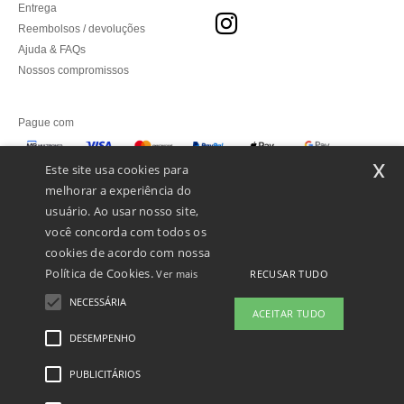
Entrega
Reembolsos / devoluções
Ajuda & FAQs
Nossos compromissos
Pague com
x
Este site usa cookies para
melhorar a experiência do
Enviamos com
usuário. Ao usar nosso site,
você concorda com todos os
cookies de acordo com nossa
Política de Cookies.
RECUSAR TUDO
Ver mais
NECESSÁRIA
ACEITAR TUDO
DESEMPENHO
👋
Olá
Se tiver alguma dúvida ou questão,
PUBLICITÁRIOS
Menções Legais
-
Política de Privacidade
-
Condições Gerais De Acesso E Uso
-
pode contactar-nos a qualquer
Condições Gerais De Contratação
-
Política de cookies
-
Mapa do Site
Copyright
momento. O nosso chatbot está aqui
2026 ntextil.pt - Todos os direitos reservados