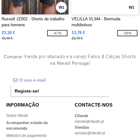
W1
W1
Russell JZ002 - Shorts de trabalho
VELILLA VL344 - Bermuda
para homens
multibolsos
23,18 €
13,78 €
-47%
-39%
43,40 €
22,70 €
Comprar
Venda por atacado e a varejo Fatos & Calças Shorts
na Ntextil Portugal
Registe-se!
INFORMAÇÃO
CONTACTE-NOS
Sobre Ntextil
Cliente
cliente@ntextil.pt
Acompanhar estado da
Vendas
encomenda
vendas@ntextil.pt
Métodos de pagamento