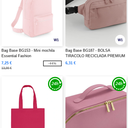
W1
W1
Bag Base BG153 - Mini mochila
Bag Base BG187 - BOLSA
Essential Fashion
TIRACOLO RECICLADA PREMIUM
7,25 €
6,31 €
-44%
13,00 €