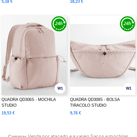
5,18 €
18,23 €
W1
W1
QUADRA QD306S - MOCHILA
QUADRA QD309S - BOLSA
STUDIO
TIRACOLO STUDIO
19,53 €
9,76 €
Comprar
Venda por atacado e a varejo Sacos e mochilas