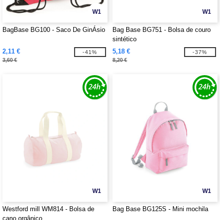
W1
W1
BagBase BG100 - Saco De GinÁsio
Bag Base BG751 - Bolsa de couro
sintético
2,11 €
5,18 €
-41%
-37%
3,60 €
8,20 €
W1
W1
Westford mill WM814 - Bolsa de
Bag Base BG125S - Mini mochila
cano orgânico