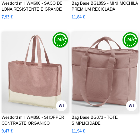
Westford mill WM606 - SACO DE
Bag Base BG185S - MINI MOCHILA
LONA RESISTENTE E GRANDE
PREMIUM RECICLADA
7,93 €
11,84 €
W1
W1
Westford mill WM858 - SHOPPER
Bag Base BG873 - TOTE
CONTRASTE ORGÂNICO
SIMPLICIDADE
EARTHAWARE®
9,47 €
11,94 €