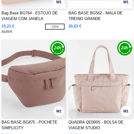
W1
W1
Bag Base BG764 - ESTOJO DE
BAG BASE BG562 - MALA DE
VIAGEM COM JANELA
TREINO GRANDE
TRANSPARENTE BOUTIQUE
15,21 €
20,83 €
-28%
21,02 €
W1
W1
BAG BASE BG875 - POCHETE
QUADRA QD300S - BOLSA DE
SIMPLICITY
VIAGEM STUDIO