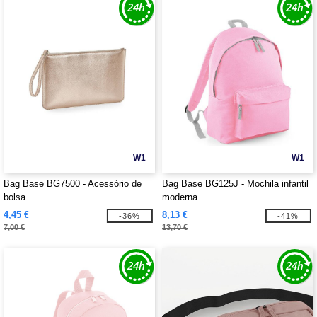
W1
W1
Bag Base BG7500 - Acessório de
Bag Base BG125J - Mochila infantil
bolsa
moderna
4,45 €
8,13 €
-36%
-41%
7,00 €
13,70 €