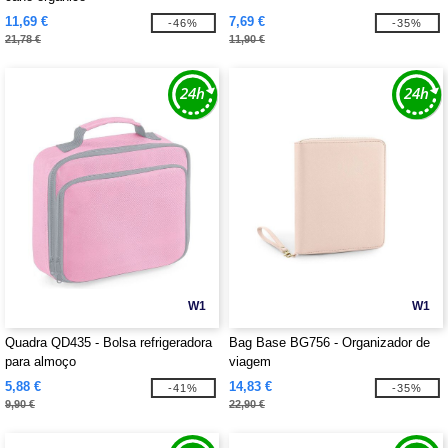
11,69 €
7,69 €
-46%
-35%
21,78 €
11,90 €
W1
W1
Quadra QD435 - Bolsa refrigeradora
Bag Base BG756 - Organizador de
para almoço
viagem
5,88 €
14,83 €
-41%
-35%
9,90 €
22,90 €