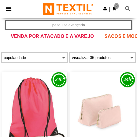
×
App Ntextil
0
Obter app
|
Melhores preços na app!
pesquisa avançada
VENDA POR ATACADO E A VAREJO
SACOS E MOC