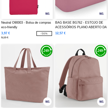
W1
W1
Neutral O90003 - Bolsa de compras
BAG BASE BG762 - ESTOJO DE
eco-friendly
ACESSÓRIOS PLANO ABERTO DA
BOUTIQUE
3,97 €
12,57 €
-56%
9,10 €
W1
W1