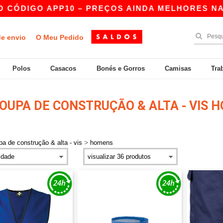
 APP10 – PREÇOS AINDA MELHORES NA APP!
|
de envio
O Meu Pedido
Polos
Casacos
Bonés e Gorros
Camisas
Tra
OUPA DE CONSTRUÇÃO & ALTA - VIS 
>
pa de construção & alta - vis
homens