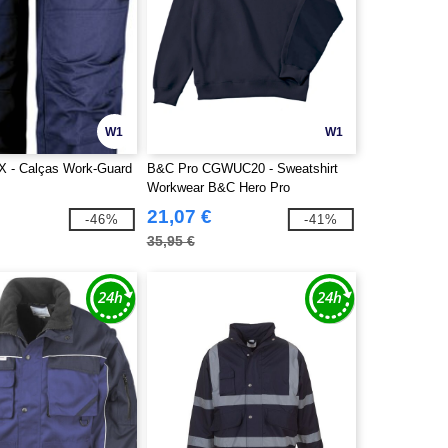
W1
W1
X - Calças Work-Guard
B&C Pro CGWUC20 - Sweatshirt
Workwear B&C Hero Pro
21,07 €
-46%
-41%
35,95 €