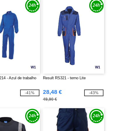
W1
W1
14 - Azul de trabalho
Result RS321 - terno Lite
28,48 €
-41%
-43%
49,90 €