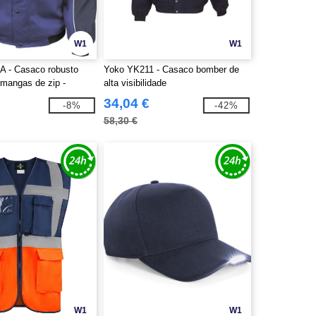
W1
W1
A - Casaco robusto
Yoko YK211 - Casaco bomber de
mangas de zip -
alta visibilidade
o
34,04 €
-8%
-42%
58,30 €
W1
W1