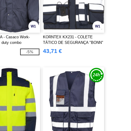
W1
W1
A - Casaco Work-
KORNTEX KX231 - COLETE
y duty combo
TÁTICO DE SEGURANÇA "BONN"
43,71 €
-5%