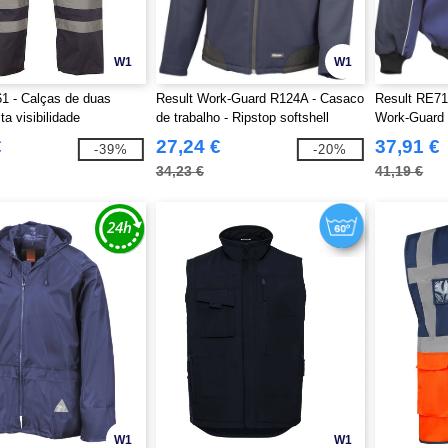
W1
W1
1 - Calças de duas
Result Work-Guard R124A - Casaco
Result RE71
ta visibilidade
de trabalho - Ripstop softshell
Work-Guard 
jaqueta pilot
€
27,24 €
37,91 €
-39%
-20%
34,23 €
41,19 €
W1
W1