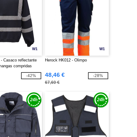
W1
W1
- Casaco reflectante
Herock HK012 - Olimpo
 mangas compridas
48,46 €
-42%
-28%
67,60 €