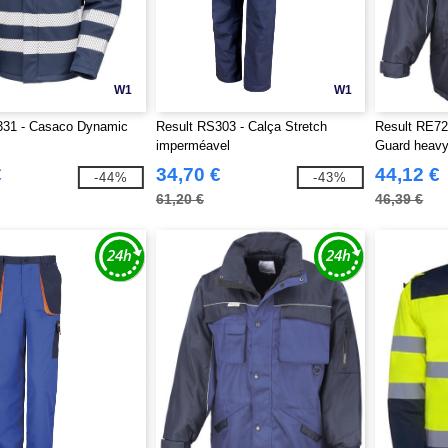
W1
W1
331 - Casaco Dynamic
Result RS303 - Calça Stretch
Result RE72
imperméavel
Guard heav
€
34,70 €
44,12 €
-44%
-43%
61,20 €
46,39 €