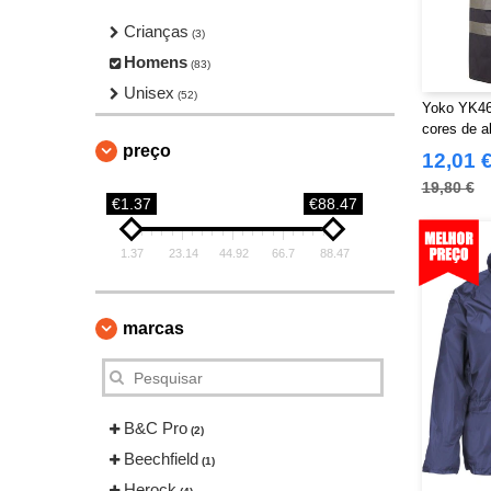
Crianças
(3)
Homens
(83)
Unisex
(52)
Yoko YK46
cores de al
preço
12,01 
19,80 €
€1.37
€88.47
1.37
23.14
44.92
66.7
88.47
marcas
B&C Pro
(2)
Beechfield
(1)
Herock