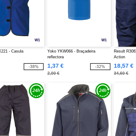
W1
W1
X221 - Casula
Yoko YKW066 - Braçadeira
Result R308
reflectora
Action
1,37 €
18,57 €
-38%
-32%
2,00 €
34,60 €