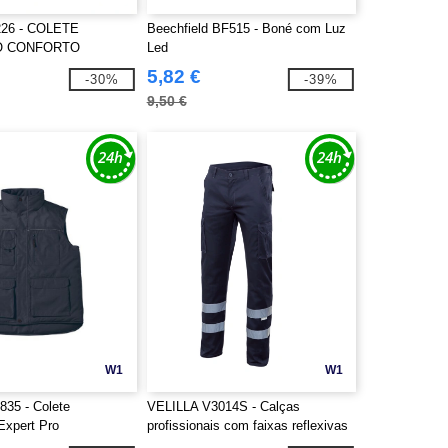
226 - COLETE
Beechfield BF515 - Boné com Luz
O CONFORTO
Led
"
5,82 €
-30%
-39%
9,50 €
W1
W1
35 - Colete
VELILLA V3014S - Calças
Expert Pro
profissionais com faixas reflexivas