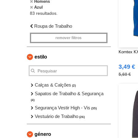
Homens
Azul
83 resultados.
Roupa de Trabalho
remover filtros
Korntex K
estilo
3,49 €
5,60 €
Calças & Calções
(2)
Sapatos de Trabalho & Segurança
(4)
Segurança Vestir High - Vis
(35)
Vestuário de Trabalho
(26)
género