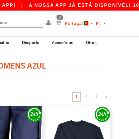
A NOSSA APP JÁ ESTÁ DISPONÍVEL! 10 € DE D
0
Portugal
PT
balho
Desporto
Acessórios
Otros
HOMENS AZUL
1
2
3
»