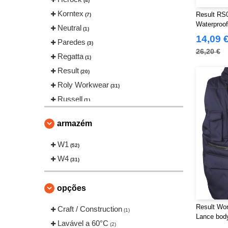
(4)
Korntex
Result RS0
(7)
Waterproof
Neutral
(1)
14,09 
Paredes
(3)
26,20 €
Regatta
(1)
Result
(20)
Roly Workwear
(31)
Russell
(1)
VELILLA
(4)
armazém
Yoko
(8)
W1
(52)
W4
(31)
opções
Result Wor
Craft / Construction
(1)
Lance bod
Lavável a 60°C
(2)