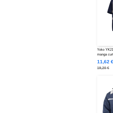
Yoko YK210
manga cur
11,62 
19,20 €