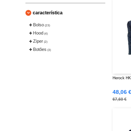
característica
Bolso
(23)
Hood
(4)
Zíper
(2)
Botões
(3)
Herock HK2
48,06 
67,60 €