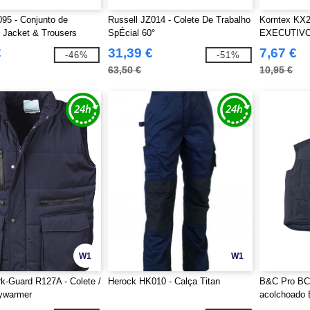
95 - Conjunto de
Russell JZ014 - Colete De Trabalho
Korntex KX
 Jacket & Trousers
SpÉcial 60°
EXECUTIV
"HAMBURG
€
31,39 €
7,67 €
-46%
-51%
63,50 €
10,95 €
W1
W1
k-Guard R127A - Colete /
Herock HK010 - Calça Titan
B&C Pro BC8
ywarmer
acolchoado 