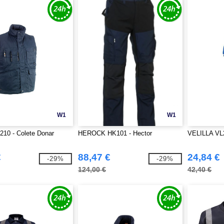
W1
W1
10 - Colete Donar
HEROCK HK101 - Hector
VELILLA VL2
€
88,47 €
24,84 €
-29%
-29%
124,00 €
42,40 €