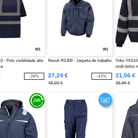
W1
W1
 - Polo visibilidade alta
Result RS300 - Jaqueta de trabalho
Yoko YK510 
ta
multi-bolso
€
27,24 €
21,56 €
-39%
-43%
48,00 €
36,90 €