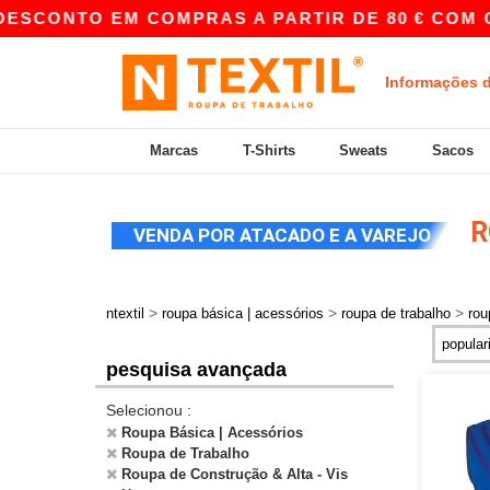
O EM COMPRAS A PARTIR DE 80 € COM O CÓDIGO
Informações 
Marcas
T-Shirts
Sweats
Sacos
R
VENDA POR ATACADO E A VAREJO
>
>
>
ntextil
roupa básica | acessórios
roupa de trabalho
rou
pesquisa avançada
Selecionou :
Roupa Básica | Acessórios
Roupa de Trabalho
Roupa de Construção & Alta - Vis