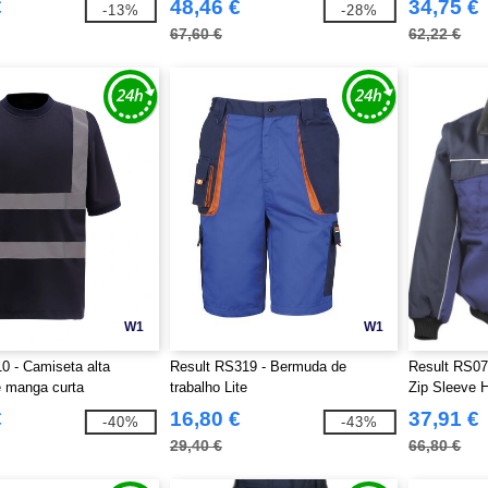
€
48,46 €
34,75 €
-13%
-28%
67,60 €
62,22 €
W1
W1
 - Camiseta alta
Result RS319 - Bermuda de
Result RS07
de manga curta
trabalho Lite
Zip Sleeve 
€
16,80 €
37,91 €
-40%
-43%
29,40 €
66,80 €