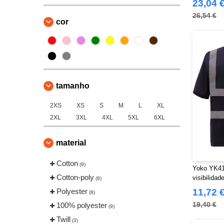
23,04 
26,54 €
cor
tamanho
2XS
XS
S
M
L
XL
2XL
3XL
4XL
5XL
6XL
material
Cotton
(9)
Yoko YK410
Cotton-poly
visibilida
(8)
Polyester
11,72 
(8)
19,40 €
100% polyester
(9)
Twill
(3)