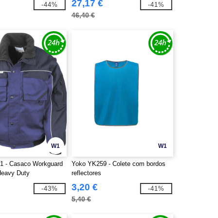
27,17 €
-44%
-41%
46,40 €
W1
W1
1 - Casaco Workguard
Yoko YK259 - Colete com bordos
Heavy Duty
reflectores
3,20 €
-43%
-41%
5,40 €