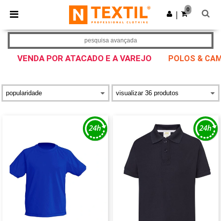
×
App Ntextil
0
Obter app
|
Melhores preços na app!
pesquisa avançada
VENDA POR ATACADO E A VAREJO
POLOS & CAM