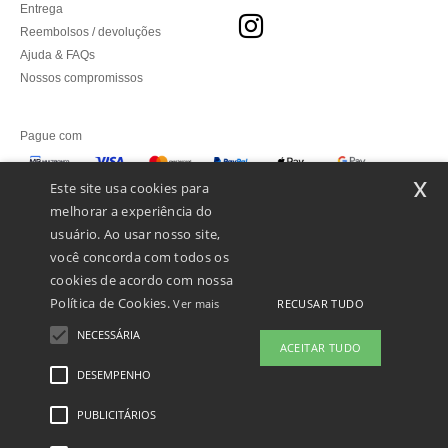
Entrega
Reembolsos / devoluções
Ajuda & FAQs
Nossos compromissos
Pague com
x
Este site usa cookies para
melhorar a experiência do
Enviamos com
usuário. Ao usar nosso site,
você concorda com todos os
cookies de acordo com nossa
Política de Cookies.
RECUSAR TUDO
Ver mais
NECESSÁRIA
ACEITAR TUDO
DESEMPENHO
PUBLICITÁRIOS
Menções Legais
-
Política de Privacidade
-
Condições Gerais De Acesso E Uso
-
Condições Gerais De Contratação
-
Política de cookies
-
Mapa do Site
Copyright
2026 ntextil.pt - Todos os direitos reservados