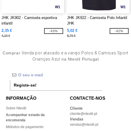
W1
W1
JHK JK902 - Camiseta esportiva
JHK JK922 - Camiseta Polo Infantil
infantil
JHK
2,35 €
5,02 €
-43%
-42%
4,10 €
8,70 €
Comprar
Venda por atacado e a varejo Polos & Camisas Sport
Crianças Azul
na Ntextil Portugal
Registe-se!
INFORMAÇÃO
CONTACTE-NOS
Sobre Ntextil
Cliente
cliente@ntextil.pt
Acompanhar estado da
Vendas
encomenda
vendas@ntextil.pt
Métodos de pagamento