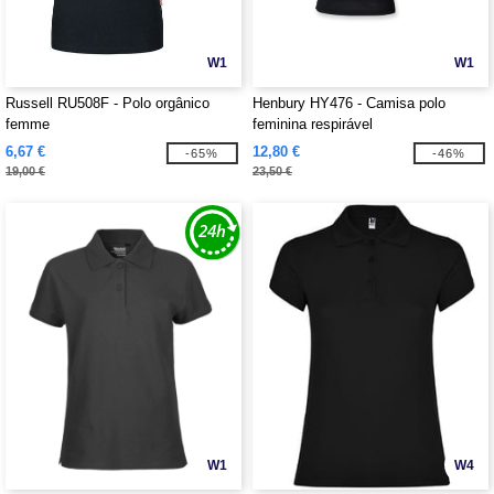
W1
W1
Russell RU508F - Polo orgânico
Henbury HY476 - Camisa polo
femme
feminina respirável
6,67 €
12,80 €
-65%
-46%
19,00 €
23,50 €
W1
W4