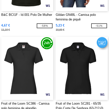
W1
W1
B&C BCI1F - Id.001 Polo De Mulher
Gildan GN48L - Camisa polo
feminina de piquê
4,67 €
5,23 €
-58%
-51%
11,10 €
10,60 €
W1
W1
Fruit of the Loom SC386 - Camisa
Fruit of the Loom SC281 - 65/35
polo feminina de algodão
Polo Corte De Senhora (63-212-0)