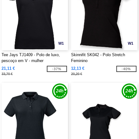
W1
W1
Tee Jays TJ1409 - Polo de luxo,
Skinnifit SK042 - Polo Stretch
pescoço em V - mulher
Feminino
21,11 €
12,13 €
-37%
-40%
33,70 €
20,20 €