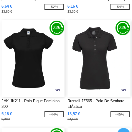
6,64 €
6,16 €
-52%
-54%
13,80 €
13,30 €
W1
W1
JHK JK211 - Polo Pique Feminino
Russell JZ565 - Polo De Senhora
200
ElÁstico
5,18 €
13,57 €
-44%
-45%
9,30 €
24,50 €