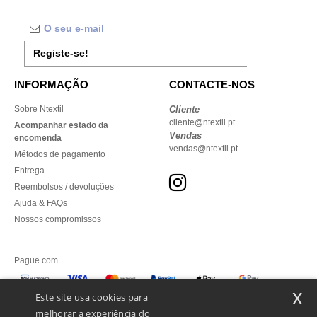
Registe-se!
INFORMAÇÃO
CONTACTE-NOS
Sobre Ntextil
Cliente
cliente@ntextil.pt
Acompanhar estado da
Vendas
encomenda
vendas@ntextil.pt
Métodos de pagamento
Entrega
Reembolsos / devoluções
Ajuda & FAQs
Nossos compromissos
Pague com
x
Este site usa cookies para
melhorar a experiência do