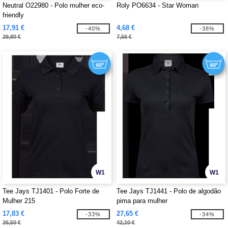
Neutral O22980 - Polo mulher eco-
Roly PO6634 - Star Woman
friendly
17,91 €
4,68 €
-40%
-38%
29,80 €
7,56 €
W1
W1
Tee Jays TJ1401 - Polo Forte de
Tee Jays TJ1441 - Polo de algodão
Mulher 215
pima para mulher
17,83 €
27,65 €
-33%
-34%
26,50 €
42,10 €