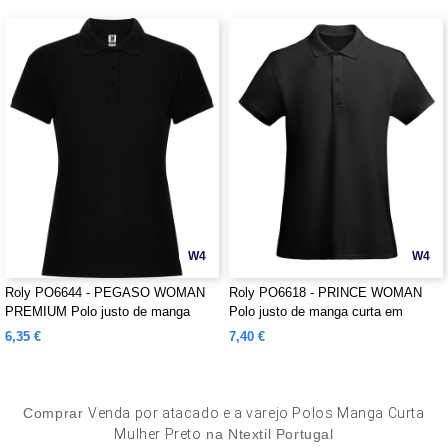
W4
W4
Roly PO6644 - PEGASO WOMAN
Roly PO6618 - PRINCE WOMAN
PREMIUM Polo justo de manga
Polo justo de manga curta em
curta em algodão com tratamento
algodão orgânico com certificação
6,35 €
7,40 €
antiborboto
OCS
Comprar
Venda por atacado e a varejo Polos Manga Curta
Mulher Preto
na Ntextil Portugal