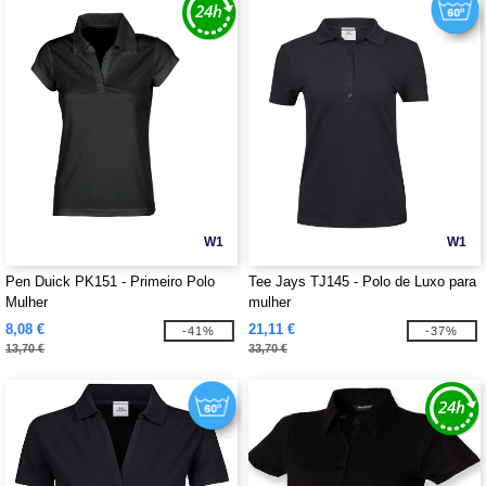
W1
W1
Pen Duick PK151 - Primeiro Polo
Tee Jays TJ145 - Polo de Luxo para
Mulher
mulher
8,08 €
21,11 €
-41%
-37%
13,70 €
33,70 €