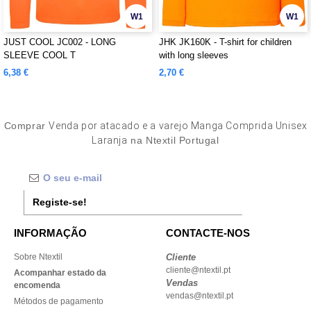
W1
W1
JUST COOL JC002 - LONG
JHK JK160K - T-shirt for children
SLEEVE COOL T
with long sleeves
6,38 €
2,70 €
Comprar
Venda por atacado e a varejo Manga Comprida Unisex
Laranja
na Ntextil Portugal
Registe-se!
INFORMAÇÃO
CONTACTE-NOS
Sobre Ntextil
Cliente
cliente@ntextil.pt
Acompanhar estado da
Vendas
encomenda
vendas@ntextil.pt
Métodos de pagamento