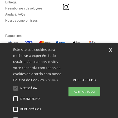
Entrega
Reembolsos / devoluções
Ajuda & FAQs
Nossos compromissos
Pague com
x
Este site usa cookies para
melhorar a experiência do
Enviamos com
usuário. Ao usar nosso site,
você concorda com todos os
cookies de acordo com nossa
Política de Cookies.
RECUSAR TUDO
Ver mais
NECESSÁRIA
ACEITAR TUDO
DESEMPENHO
PUBLICITÁRIOS
Menções Legais
-
Política de Privacidade
-
Condições Gerais De Acesso E Uso
-
Condições Gerais De Contratação
-
Política de cookies
-
Mapa do Site
Copyright
2026 ntextil.pt - Todos os direitos reservados