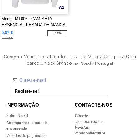
W1
Mantis MT006 - CAMISETA
ESSENCIAL PESADA DE MANGA
LONGA
5,97 €
-73%
22,14 €
Comprar
Venda por atacado e a varejo Manga Comprida Gola
barco Unisex Branco
na Ntextil Portugal
Registe-se!
INFORMAÇÃO
CONTACTE-NOS
Sobre Ntextil
Cliente
cliente@ntextil.pt
Acompanhar estado da
Vendas
encomenda
vendas@ntextil.pt
Métodos de pagamento