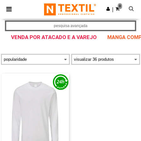
×
App Ntextil
0
Obter app
|
Melhores preços na app!
pesquisa avançada
VENDA POR ATACADO E A VAREJO
MANGA COMPR