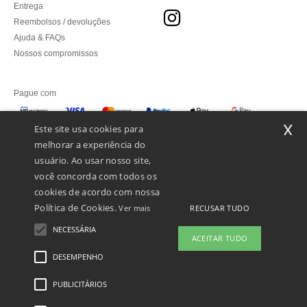
Entrega
Reembolsos / devoluções
Ajuda & FAQs
Nossos compromissos
Pague com
x
Este site usa cookies para
melhorar a experiência do
Enviamos com
usuário. Ao usar nosso site,
você concorda com todos os
cookies de acordo com nossa
Política de Cookies.
RECUSAR TUDO
Ver mais
NECESSÁRIA
ACEITAR TUDO
DESEMPENHO
👋
Olá
Se tiver alguma dúvida ou questão,
PUBLICITÁRIOS
Menções Legais
-
Política de Privacidade
-
Condições Gerais De Acesso E Uso
-
pode contactar-nos a qualquer
Condições Gerais De Contratação
-
Política de cookies
-
Mapa do Site
Copyright
momento. O nosso chatbot está aqui
2026 ntextil.pt - Todos os direitos reservados