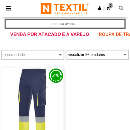
×
App Ntextil
0
Obter app
|
Melhores preços na app!
pesquisa avançada
VENDA POR ATACADO E A VAREJO
ROUPA DE TR