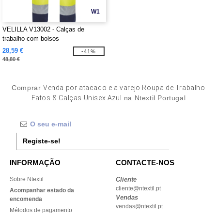
W1
VELILLA V13002 - Calças de
trabalho com bolsos
28,59 €
-41%
48,80 €
Comprar
Venda por atacado e a varejo Roupa de Trabalho
Fatos & Calças Unisex Azul
na Ntextil Portugal
Registe-se!
INFORMAÇÃO
CONTACTE-NOS
Sobre Ntextil
Cliente
cliente@ntextil.pt
Acompanhar estado da
Vendas
encomenda
vendas@ntextil.pt
Métodos de pagamento