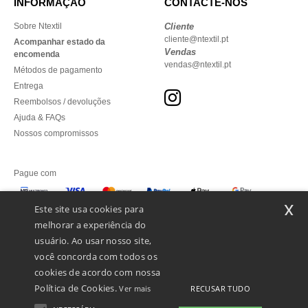
INFORMAÇÃO
CONTACTE-NOS
Sobre Ntextil
Cliente
cliente@ntextil.pt
Acompanhar estado da
Vendas
encomenda
vendas@ntextil.pt
Métodos de pagamento
Entrega
Reembolsos / devoluções
Ajuda & FAQs
Nossos compromissos
Pague com
x
Este site usa cookies para
melhorar a experiência do
Enviamos com
usuário. Ao usar nosso site,
você concorda com todos os
cookies de acordo com nossa
Política de Cookies.
RECUSAR TUDO
Ver mais