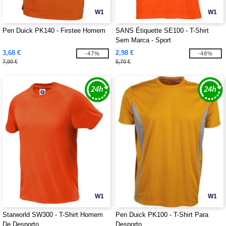
W1
W1
Pen Duick PK140 - Firstee Homem
SANS Étiquette SE100 - T-Shirt
Sem Marca - Sport
3,68 €
2,98 €
-47%
-48%
7,00 €
5,70 €
W1
W1
Starworld SW300 - T-Shirt Homem
Pen Duick PK100 - T-Shirt Para
De Desporto
Desporto