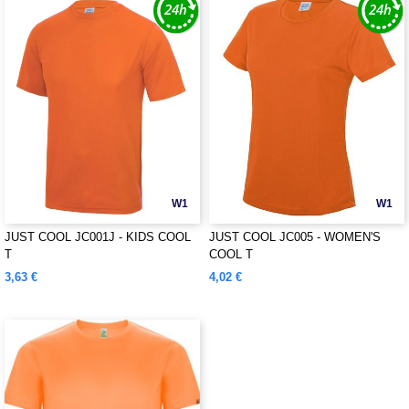
W1
W1
JUST COOL JC001J - KIDS COOL
JUST COOL JC005 - WOMEN'S
T
COOL T
3,63 €
4,02 €