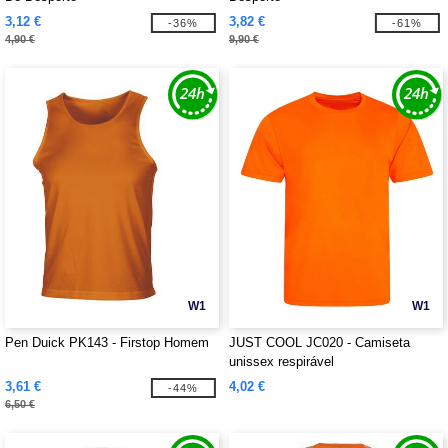
3,12 €
3,82 €
-36%
-61%
4,90 €
9,90 €
W1
W1
Pen Duick PK143 - Firstop Homem
JUST COOL JC020 - Camiseta
unissex respirável
3,61 €
4,02 €
-44%
6,50 €