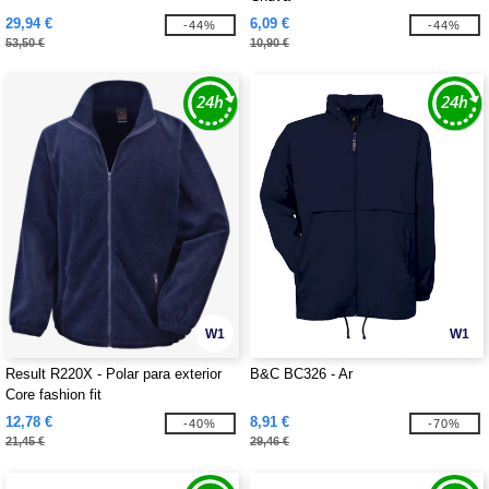
29,94 €
6,09 €
-44%
-44%
53,50 €
10,90 €
W1
W1
Result R220X - Polar para exterior
B&C BC326 - Ar
Core fashion fit
12,78 €
8,91 €
-40%
-70%
21,45 €
29,46 €