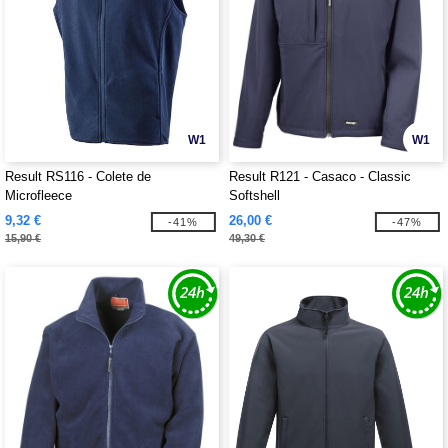
W1
W1
Result RS116 - Colete de
Result R121 - Casaco - Classic
Microfleece
Softshell
9,32 €
26,00 €
-41%
-47%
15,90 €
49,30 €