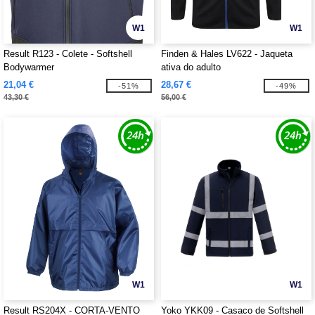
W1
W1
Result R123 - Colete - Softshell
Finden & Hales LV622 - Jaqueta
Bodywarmer
ativa do adulto
21,04 €
28,67 €
-51%
-49%
43,30 €
56,00 €
W1
W1
Result RS204X - CORTA-VENTO
Yoko YKK09 - Casaco de Softshell