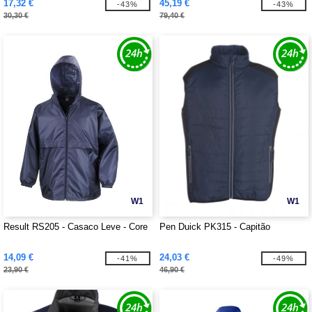
17,32 €
45,19 €
-43%
-43%
30,30 €
79,40 €
W1
W1
Result RS205 - Casaco Leve - Core
Pen Duick PK315 - Capitão
14,09 €
24,03 €
-41%
-49%
23,90 €
46,90 €