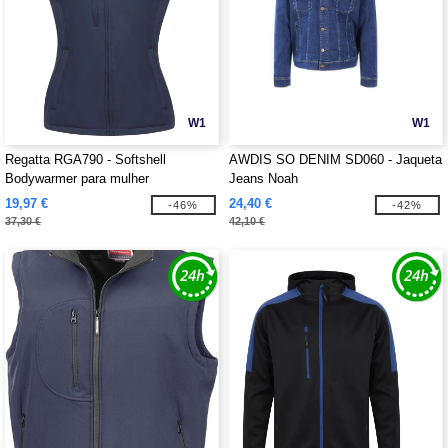
W1
W1
Regatta RGA790 - Softshell
AWDIS SO DENIM SD060 - Jaqueta
Bodywarmer para mulher
Jeans Noah
19,97 €
24,40 €
-46%
-42%
37,30 €
42,10 €