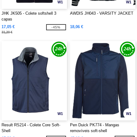
W1
W1
JHK JK505 - Colete softshell 3
AWDIS JH043 - VARSITY JACKET
capas
17,05 €
18,06 €
-45%
31,20 €
W1
W1
Result RS214 - Colete Core Soft-
Pen Duick PK774 - Mangas
Shell
removíveis soft-shell