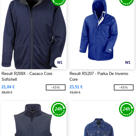
W1
W1
Result R209X - Casaco Core
Result RS207 - Parka De Inverno
Softshell
Core
21,04 €
23,51 €
-45%
-46%
38,00 €
43,60 €