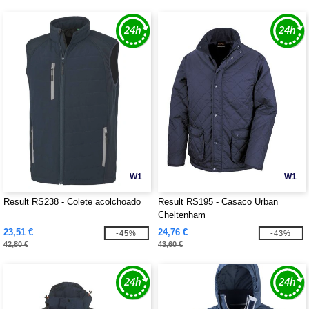
W1
W1
Result RS238 - Colete acolchoado
Result RS195 - Casaco Urban
Cheltenham
23,51 €
24,76 €
-45%
-43%
42,80 €
43,60 €