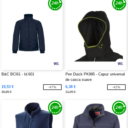
W1
W1
B&C BCI61 - Id.601
Pen Duick PK995 - Capuz universal
de casca suave
19,53 €
6,38 €
-47%
-42%
36,80 €
11,00 €