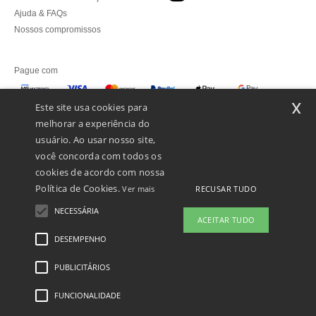
Ajuda & FAQs
Nossos compromissos
Pague com
x
Este site usa cookies para
melhorar a experiência do
Enviamos com
usuário. Ao usar nosso site,
você concorda com todos os
cookies de acordo com nossa
Política de Cookies.
RECUSAR TUDO
Ver mais
NECESSÁRIA
ACEITAR TUDO
DESEMPENHO
👋
Olá
Se tiver alguma dúvida ou questão,
PUBLICITÁRIOS
Menções Legais
-
Política de Privacidade
-
Condições Gerais De Acesso E Uso
-
pode contactar-nos a qualquer
Condições Gerais De Contratação
-
Política de cookies
-
Mapa do Site
Copyright
momento. O nosso chatbot está aqui
2026 ntextil.pt - Todos os direitos reservados
FUNCIONALIDADE
para ajudar.