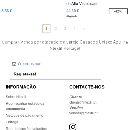
de Alta Visibilidade
8,36 €
44,10 €
-42%
75,50 €
1
2
3
4
»
Comprar
Venda por atacado e a varejo Casacos Unisex Azul
na
Ntextil Portugal
Registe-se!
INFORMAÇÃO
CONTACTE-NOS
Sobre Ntextil
Cliente
cliente@ntextil.pt
Acompanhar estado da
Vendas
encomenda
vendas@ntextil.pt
Métodos de pagamento
Entrega
Reembolsos / devoluções