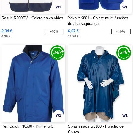
W1
W1
Result R200EV - Colete salva-vidas
Yoko YK801 - Colete multi-funções
de alta segurança
2,34 €
6,67 €
-46%
-40%
4,36 €
11,20 €
W1
W1
Pen Duick PK500 - Primeiro 3
Splashmacs SL100 - Poncho de
Chuva