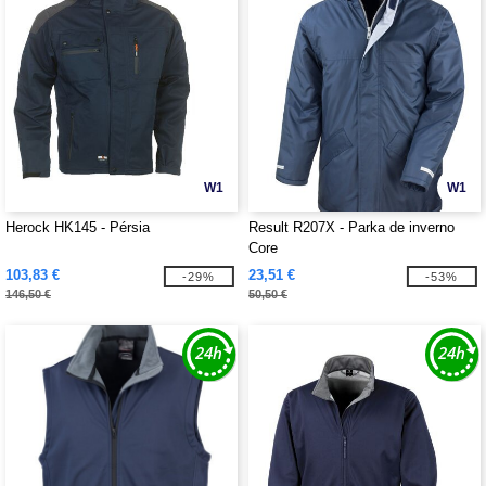
W1
W1
Herock HK145 - Pérsia
Result R207X - Parka de inverno
Core
103,83 €
23,51 €
-29%
-53%
146,50 €
50,50 €