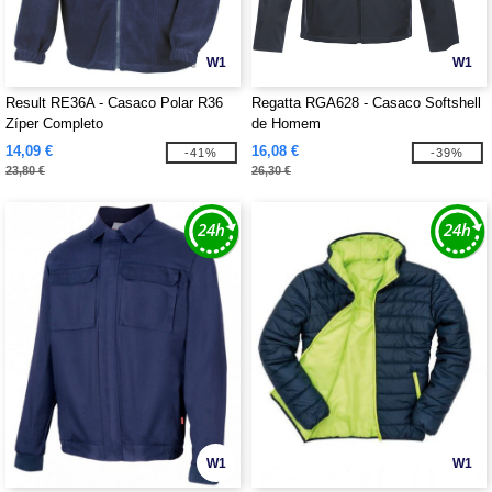
W1
W1
Result RE36A - Casaco Polar R36
Regatta RGA628 - Casaco Softshell
Zíper Completo
de Homem
14,09 €
16,08 €
-41%
-39%
23,80 €
26,30 €
W1
W1