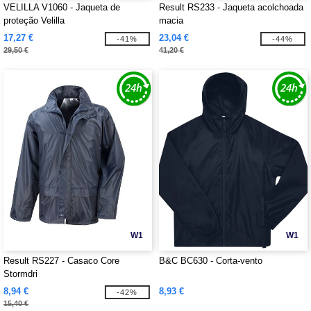
VELILLA V1060 - Jaqueta de
Result RS233 - Jaqueta acolchoada
proteção Velilla
macia
17,27 €
23,04 €
-41%
-44%
29,50 €
41,20 €
W1
W1
Result RS227 - Casaco Core
B&C BC630 - Corta-vento
Stormdri
8,94 €
8,93 €
-42%
15,40 €