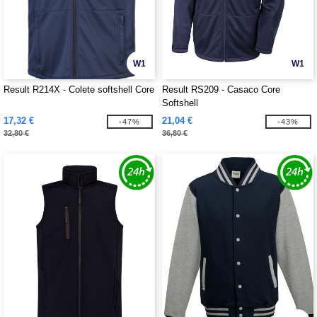
W1
W1
Result R214X - Colete softshell Core
Result RS209 - Casaco Core
Softshell
17,32 €
21,04 €
-47%
-43%
32,80 €
36,80 €