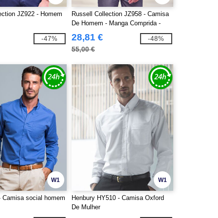
lection JZ922 - Homem
Russell Collection JZ958 - Camisa
De Homem - Manga Comprida -
Tailored Ultimate Non Iron
28,81 €
-47%
-48%
55,00 €
W1
W1
- Camisa social homem
Henbury HY510 - Camisa Oxford
De Mulher