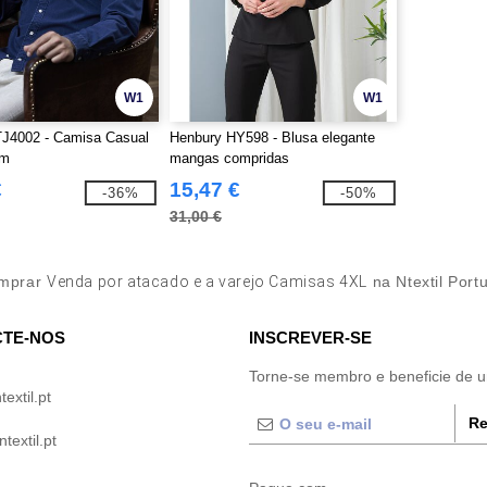
W1
W1
TJ4002 - Camisa Casual
Henbury HY598 - Blusa elegante
em
mangas compridas
€
15,47 €
-36%
-50%
31,00 €
mprar
Venda por atacado e a varejo Camisas 4XL
na Ntextil Port
TE-NOS
INSCREVER-SE
Torne-se membro e beneficie de 
extil.pt
Re
extil.pt