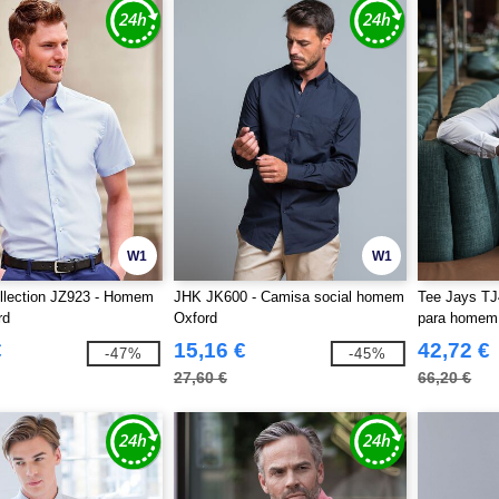
W1
W1
llection JZ923 - Homem
JHK JK600 - Camisa social homem
Tee Jays TJ
rd
Oxford
para homem
€
15,16 €
42,72 €
-47%
-45%
27,60 €
66,20 €