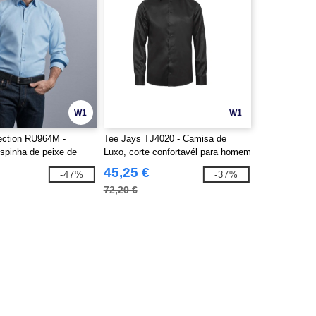
W1
W1
lection RU964M -
Tee Jays TJ4020 - Camisa de
spinha de peixe de
Luxo, corte confortavél para homem
e manga longa de
45,25 €
-47%
-37%
rida masculina
72,20 €