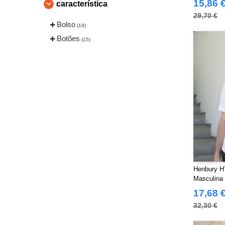
15,86 
característica
29,70 €
Bolso
(19)
Botões
(15)
Henbury H
Masculina 
17,68 
32,30 €