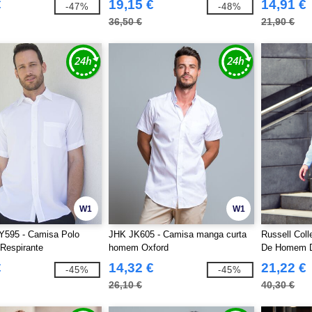
€
19,15 €
14,91 €
-47%
-48%
36,50 €
21,90 €
W1
W1
Y595 - Camisa Polo
JHK JK605 - Camisa manga curta
Russell Coll
Respirante
homem Oxford
De Homem D
Herringbone
€
14,32 €
21,22 €
-45%
-45%
26,10 €
40,30 €