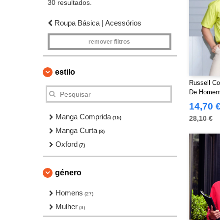
30 resultados.
Roupa Básica | Acessórios
remover filtros
estilo
Russell Co
De Homem 
Polycotton
14,70 
Manga Comprida
28,10 €
(15)
Manga Curta
(8)
Oxford
(7)
género
Homens
(27)
Mulher
(3)