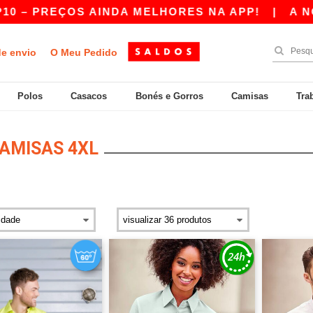
ÇOS AINDA MELHORES NA APP!
|
A NOSSA APP 
de envio
O Meu Pedido
Polos
Casacos
Bonés e Gorros
Camisas
Tra
AMISAS 4XL