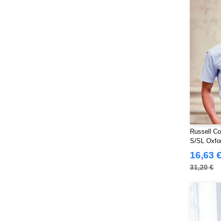
Russell Co
S/SL Oxfo
16,63 
31,20 €