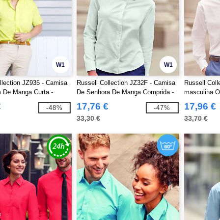
W1
W1
llection JZ935 - Camisa
Russell Collection JZ32F - Camisa
Russell Coll
De Manga Curta -
De Senhora De Manga Comprida -
masculina O
 Easy Care Popline
Easy Care Oxford
€
17,76 €
17,96 €
-48%
-47%
33,30 €
33,70 €