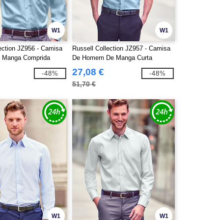
W1
W1
ection JZ956 - Camisa
Russell Collection JZ957 - Camisa
 Manga Comprida
De Homem De Manga Curta
-Iron
Ultimate Non-Iron
27,08 €
-48%
-48%
51,70 €
W1
W1