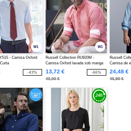
W1
W1
Y515 - Camisa Oxford
Russell Collection RU920M -
Russell Col
Curta
Camisa Oxford lavada sob manga
Camisa de e
comprida masculina
contraste d
€
13,72 €
24,48 €
-43%
-66%
manga comp
40,00 €
45,90 €