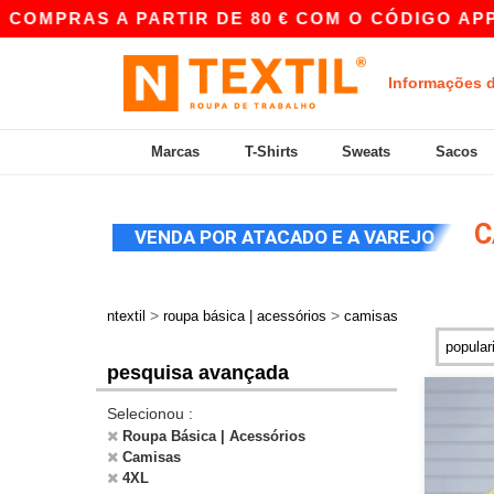
 A PARTIR DE 80 € COM O CÓDIGO APP10 – PRE
Informações 
Marcas
T-Shirts
Sweats
Sacos
C
VENDA POR ATACADO E A VAREJO
>
>
ntextil
roupa básica | acessórios
camisas
pesquisa avançada
Selecionou :
Roupa Básica | Acessórios
Camisas
4XL