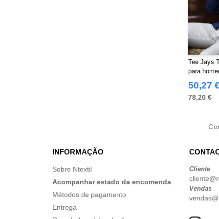
Tee Jays 
para hom
50,27 
78,20 €
Co
INFORMAÇÃO
CONTAC
Sobre Ntextil
Cliente
cliente@nt
Acompanhar estado da encomenda
Vendas
Métodos de pagamento
vendas@nt
Entrega