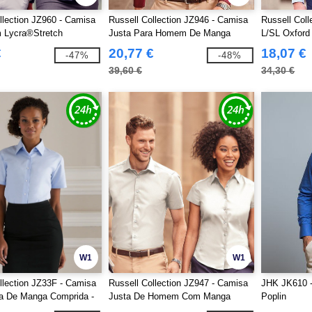
llection JZ960 - Camisa
Russell Collection JZ946 - Camisa
Russell Col
Lycra®Stretch
Justa Para Homem De Manga
L/SL Oxford
Comprida
€
20,77 €
18,07 €
-47%
-48%
39,60 €
34,30 €
W1
W1
llection JZ33F - Camisa
Russell Collection JZ947 - Camisa
JHK JK610 
a De Manga Comprida -
Justa De Homem Com Manga
Poplin
 Oxford
Curta