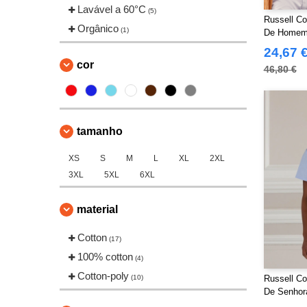
Lavável a 60°C
(5)
Russell Co
Orgânico
(1)
De Homem 
24,67 
cor
46,80 €
tamanho
XS
S
M
L
XL
2XL
3XL
5XL
6XL
material
Cotton
(17)
100% cotton
(4)
Cotton-poly
(10)
Russell Co
De Senhor
Easy Care