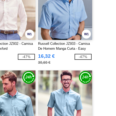
W1
W1
ection JZ932 - Camisa
Russell Collection JZ933 - Camisa
xford
De Homem Manga Curta - Easy
Care Oxford
16,32 €
-47%
-47%
30,60 €