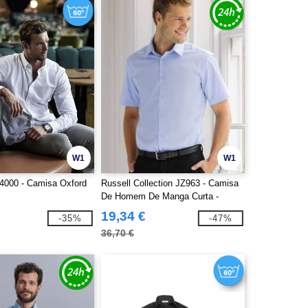
W1
W1
4000 - Camisa Oxford
Russell Collection JZ963 - Camisa
De Homem De Manga Curta -
Herringbone
19,34 €
-35%
-47%
36,70 €