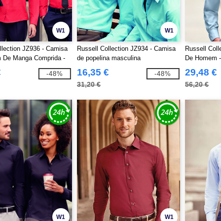
W1
W1
llection JZ936 - Camisa
Russell Collection JZ934 - Camisa
Russell Coll
De Manga Comprida -
de popelina masculina
De Homem -
n Easy Care Popline
Ultimate Non
€
16,35 €
29,48 €
-48%
-48%
31,20 €
56,20 €
W1
W1