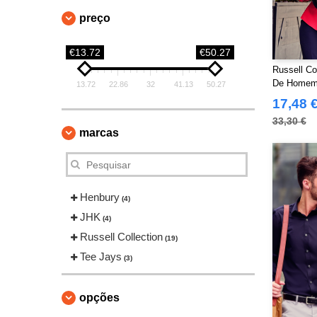
preço
€13.72
€50.27
Russell Co
De Homem 
13.72
22.86
32
41.13
50.27
Pure Cotto
17,48 
33,30 €
marcas
Henbury
(4)
JHK
(4)
Russell Collection
(19)
Tee Jays
(3)
opções