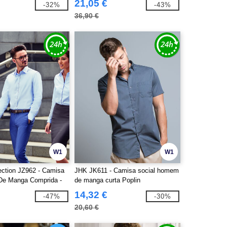
21,05 €
-32%
-43%
36,90 €
W1
W1
ection JZ962 - Camisa
JHK JK611 - Camisa social homem
e Manga Comprida -
de manga curta Poplin
14,32 €
-47%
-30%
20,60 €