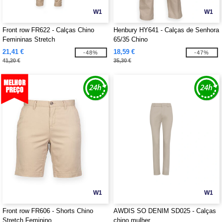
W1
W1
Front row FR622 - Calças Chino
Henbury HY641 - Calças de Senhora
Femininas Stretch
65/35 Chino
21,41 €
18,59 €
-48%
-47%
41,20 €
35,30 €
W1
W1
Front row FR606 - Shorts Chino
AWDIS SO DENIM SD025 - Calças
Stretch Feminino
chino mulher