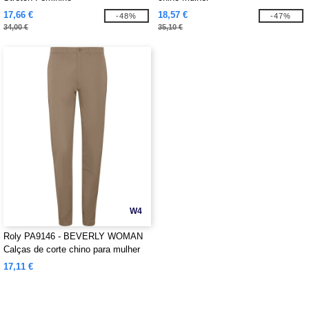
17,66 €
18,57 €
-48%
-47%
34,00 €
35,10 €
W4
Roly PA9146 - BEVERLY WOMAN
Calças de corte chino para mulher
17,11 €