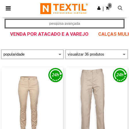
×
App Ntextil
0
Obter app
|
Melhores preços na app!
pesquisa avançada
VENDA POR ATACADO E A VAREJO
CALÇAS MUL