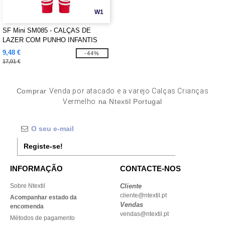
W1
SF Mini SM085 - CALÇAS DE
LAZER COM PUNHO INFANTIS
9,48 €
-44%
17,01 €
Comprar
Venda por atacado e a varejo Calças Crianças
Vermelho
na Ntextil Portugal
Registe-se!
INFORMAÇÃO
CONTACTE-NOS
Sobre Ntextil
Cliente
cliente@ntextil.pt
Acompanhar estado da
Vendas
encomenda
vendas@ntextil.pt
Métodos de pagamento