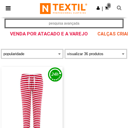
×
App Ntextil
0
Obter app
|
Melhores preços na app!
pesquisa avançada
VENDA POR ATACADO E A VAREJO
CALÇAS CRIA