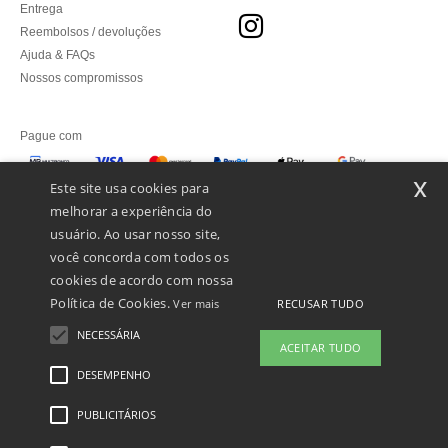
Entrega
Reembolsos / devoluções
Ajuda & FAQs
Nossos compromissos
Pague com
x
Este site usa cookies para
melhorar a experiência do
Enviamos com
usuário. Ao usar nosso site,
você concorda com todos os
cookies de acordo com nossa
Política de Cookies.
RECUSAR TUDO
Ver mais
NECESSÁRIA
ACEITAR TUDO
DESEMPENHO
👋
Olá
Se tiver alguma dúvida ou questão,
PUBLICITÁRIOS
Menções Legais
-
Política de Privacidade
-
Condições Gerais De Acesso E Uso
-
pode contactar-nos a qualquer
Condições Gerais De Contratação
-
Política de cookies
-
Mapa do Site
Copyright
momento. O nosso chatbot está aqui
2026 ntextil.pt - Todos os direitos reservados