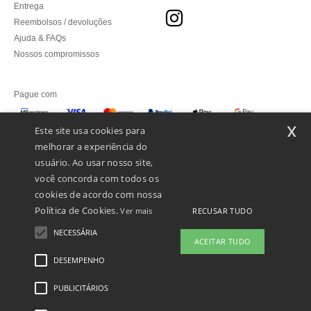
Entrega
Reembolsos / devoluções
Ajuda & FAQs
Nossos compromissos
Pague com
x
Este site usa cookies para
melhorar a experiência do
Enviamos com
usuário. Ao usar nosso site,
você concorda com todos os
cookies de acordo com nossa
Política de Cookies.
RECUSAR TUDO
Ver mais
NECESSÁRIA
ACEITAR TUDO
DESEMPENHO
👋
Olá
Se tiver alguma dúvida ou questão,
PUBLICITÁRIOS
Menções Legais
-
Política de Privacidade
-
Condições Gerais De Acesso E Uso
-
pode contactar-nos a qualquer
Condições Gerais De Contratação
-
Política de cookies
-
Mapa do Site
Copyright
momento. O nosso chatbot está aqui
2026 ntextil.pt - Todos os direitos reservados