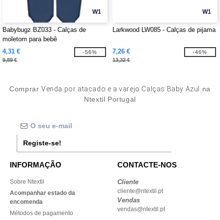
W1
W1
Babybugz BZ033 - Calças de
Larkwood LW085 - Calças de pijama
moletom para bebê
4,31 €
7,26 €
-56%
-46%
9,89 €
13,32 €
Comprar
Venda por atacado e a varejo Calças Baby Azul
na
Ntextil Portugal
Registe-se!
INFORMAÇÃO
CONTACTE-NOS
Sobre Ntextil
Cliente
cliente@ntextil.pt
Acompanhar estado da
Vendas
encomenda
vendas@ntextil.pt
Métodos de pagamento