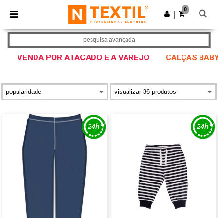
×
App Ntextil
0
Obter app
|
Melhores preços na app!
pesquisa avançada
VENDA POR ATACADO E A VAREJO
CALÇAS BABY