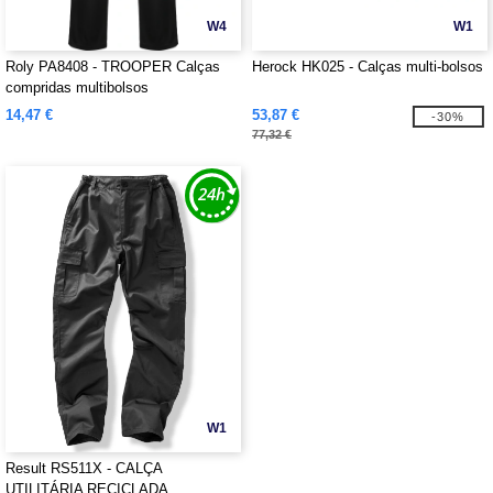
W4
W1
Roly PA8408 - TROOPER Calças
Herock HK025 - Calças multi-bolsos
compridas multibolsos
14,47 €
53,87 €
-30%
77,32 €
W1
Result RS511X - CALÇA
UTILITÁRIA RECICLADA