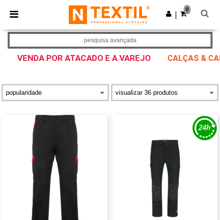
×
App Ntextil
0
Obter app
|
Melhores preços na app!
pesquisa avançada
VENDA POR ATACADO E A VAREJO
CALÇAS & CA