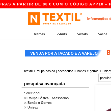
ARTIR DE 80 € COM O CÓDIGO APP10 – PREÇOS 
Informações 
Marcas
T-Shirts
Sweats
Sacos
B
VENDA POR ATACADO E A VAREJO
>
>
>
ntextil
roupa básica | acessórios
bonés e gorros
unise
pesquisa avançada
Selecionou :
Roupa Básica | Acessórios
Bonés e Gorros
Unisex