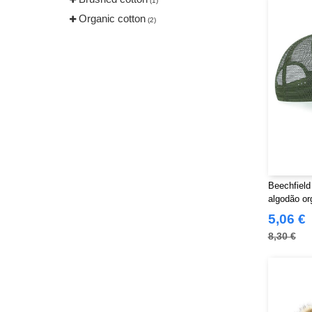
(1)
Organic cotton
(2)
Beechfield
algodão or
5,06 €
8,30 €