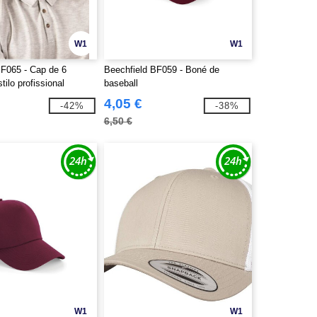
W1
W1
BF065 - Cap de 6
Beechfield BF059 - Boné de
tilo profissional
baseball
4,05 €
-42%
-38%
6,50 €
W1
W1