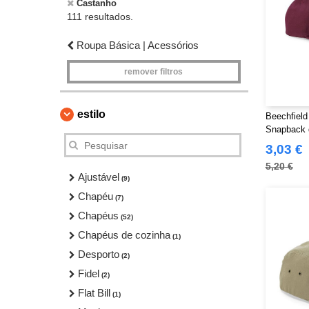
Castanho
111 resultados.
Roupa Básica | Acessórios
remover filtros
estilo
Beechfield
Snapback 
3,03 €
5,20 €
Ajustável
(9)
Chapéu
(7)
Chapéus
(52)
Chapéus de cozinha
(1)
Desporto
(2)
Fidel
(2)
Flat Bill
(1)