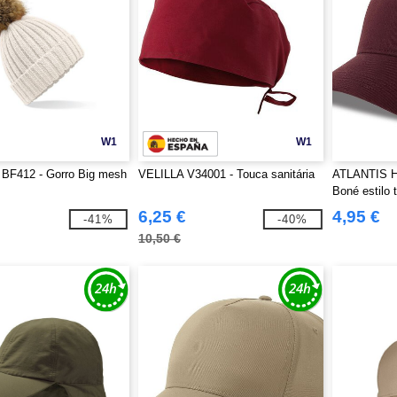
W1
W1
 BF412 - Gorro Big mesh
VELILLA V34001 - Touca sanitária
ATLANTIS 
Boné estilo 
5 painéis
6,25 €
4,95 €
-41%
-40%
10,50 €