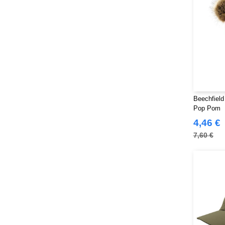
Beechfield
Pop Pom
4,46 €
7,60 €