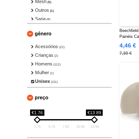
Mesh
(5)
Outros
(1)
Sarja
(2)
Toque
(28)
Beechfield
género
Painéis C
4,46 €
Acessórios
(22)
7,30 €
Crianças
(2)
Homens
(112)
Mulher
(1)
Unisex
(111)
preço
€1.76
€13.89
1.76
4.79
7.83
10.86
13.89