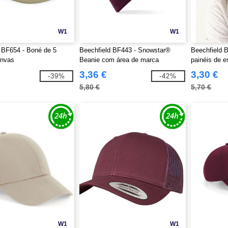
W1
W1
 BF654 - Boné de 5
Beechfield BF443 - Snowstar®
Beechfield 
anvas
Beanie com área de marca
painéis de es
3,36 €
3,30 €
-39%
-42%
5,80 €
5,70 €
W1
W1