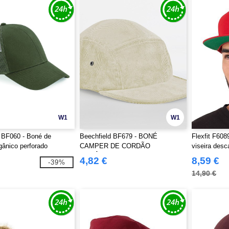
W1
W1
 BF060 - Boné de
Beechfield BF679 - BONÉ
Flexfit F60
gânico perforado
CAMPER DE CORDÃO
viseira desc
ORGÂNICO EARTHAWARE®
4,82 €
8,59 €
-39%
14,90 €