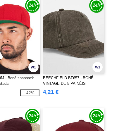
W1
W1
89M - Boné snapback
BEECHFIELD BF657 - BONÉ
atada
VINTAGE DE 5 PAINÉIS
RELAXADO
4,21 €
-42%