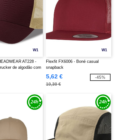
W1
W1
HEADWEAR AT228 -
Flexfit FX6006 - Boné casual
trucker de algodão com
snapback
5,62 €
-45%
10,30 €