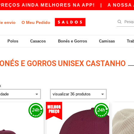
AINDA MELHORES NA APP!
|
A NOSSA APP JÁ E
de envio
O Meu Pedido
Polos
Casacos
Bonés e Gorros
Camisas
Tra
ONÉS E GORROS UNISEX CASTANHO
x