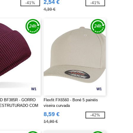
2,54 €
-41%
-41%
4,30 €
W1
W1
D BF385R - GORRO
Flexfit FX6560 - Boné 5 painéis
 ESTRUTURADO COM
viseira curvada
NDA
8,59 €
-42%
14,90 €