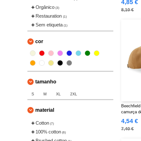
4,85 €
Orgânico
(3)
8,10 €
Restauration
(1)
Sem etiqueta
(1)
cor
tamanho
S
M
XL
2XL
Beechfiel
material
camurça de
4,54 €
Cotton
(7)
7,40 €
100% cotton
(6)
Brushed cotton