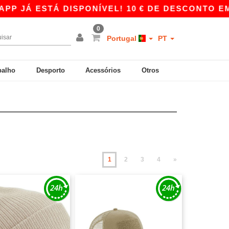
STÁ DISPONÍVEL! 10 € DE DESCONTO EM COMPRA
0
Portugal
PT
balho
Desporto
Acessórios
Otros
1
2
3
4
»