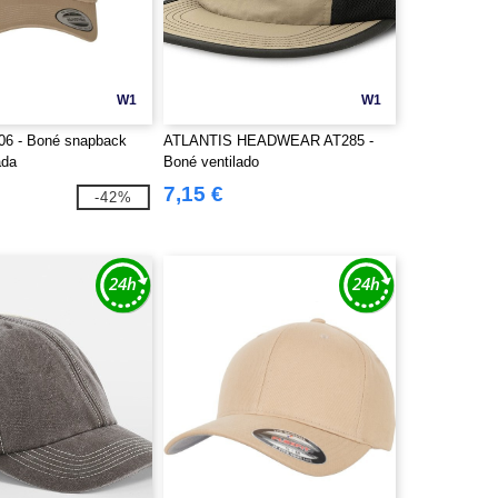
W1
W1
706 - Boné snapback
ATLANTIS HEADWEAR AT285 -
ada
Boné ventilado
7,15 €
-42%