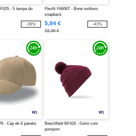
BF025 - 5 tampa do
Flexfit F6606T - Boné estiloso
snapback
5,84 €
-38%
-43%
10,30 €
W1
W1
76 - Cap de 6 painéis
Beechfield BF426 - Gorro com
pompom