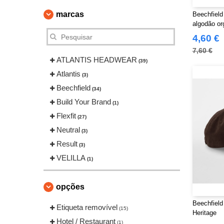
marcas
Beechfield
algodão or
4,60 €
7,60 €
ATLANTIS HEADWEAR
(39)
Atlantis
(3)
Beechfield
(34)
Build Your Brand
(1)
Flexfit
(27)
Neutral
(3)
Result
(3)
VELILLA
(1)
opções
Beechfield
Etiqueta removível
(15)
Heritage
Hotel / Restaurant
(1)