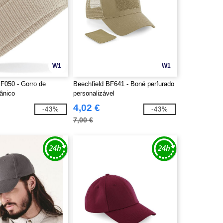
W1
W1
BF050 - Gorro de
Beechfield BF641 - Boné perfurado
ânico
personalizável
4,02 €
-43%
-43%
7,00 €