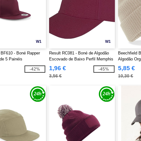
W1
W1
 BF610 - Boné Rapper
Result RC081 - Boné de Algodão
Beechfield 
de 5 Painéis
Escovado de Baixo Perfil Memphis
Algodão Org
1,96 €
5,85 €
-42%
-45%
3,56 €
10,30 €