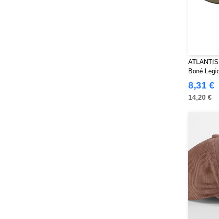
ATLANTIS
Boné Legio
reciclado
8,31 €
14,20 €