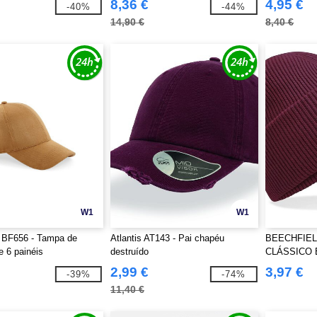
8,36 €
4,95 €
-40%
-44%
14,90 €
8,40 €
W1
W1
d BF656 - Tampa de
Atlantis AT143 - Pai chapéu
BEECHFIEL
 6 painéis
destruído
CLÁSSICO
DOBRA FU
2,99 €
3,97 €
-39%
-74%
11,40 €