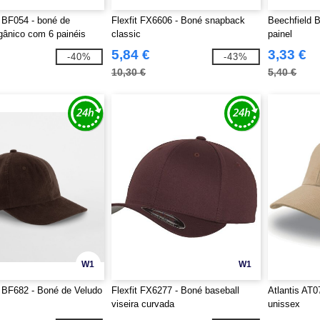
 BF054 - boné de
Flexfit FX6606 - Boné snapback
Beechfield 
gânico com 6 painéis
classic
painel
5,84 €
3,33 €
-40%
-43%
10,30 €
5,40 €
W1
W1
 BF682 - Boné de Veludo
Flexfit FX6277 - Boné baseball
Atlantis AT0
viseira curvada
unissex